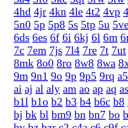
4hd
4jr
4kn
4le
4t2
4vp
5n0
5p
5p8
5s
5tp
5u
5v
6ds
6es
6f
6i
6kj
6l
6m
6
7c
7em
7js
7l4
7re
7t
7ut
8mk
8o0
8ro
8w8
8wa
8
9m
9n1
9o
9p
9p5
9rq
a5
ai
aj
al
aly
am
ao
ap
aq
a
b1l
b1o
b2
b3
b4
b6c
b8
bj
bk
bl
bm9
bn
bn7
bo
by
bz
bzr
c2
c4a
c6
c9f
c