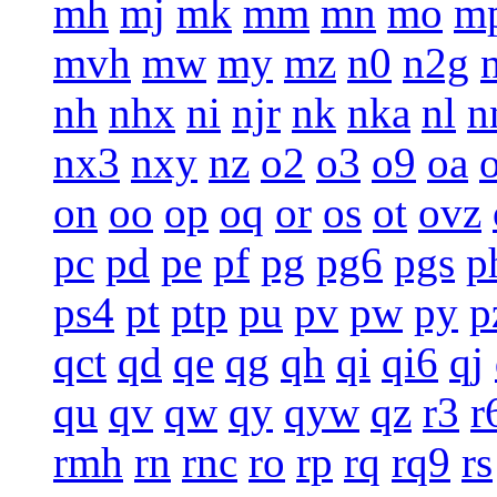
mh
mj
mk
mm
mn
mo
m
mvh
mw
my
mz
n0
n2g
nh
nhx
ni
njr
nk
nka
nl
n
nx3
nxy
nz
o2
o3
o9
oa
on
oo
op
oq
or
os
ot
ovz
pc
pd
pe
pf
pg
pg6
pgs
p
ps4
pt
ptp
pu
pv
pw
py
p
qct
qd
qe
qg
qh
qi
qi6
qj
qu
qv
qw
qy
qyw
qz
r3
r
rmh
rn
rnc
ro
rp
rq
rq9
rs