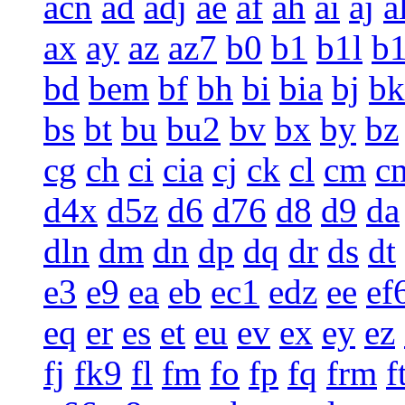
acn
ad
adj
ae
af
ah
ai
aj
a
ax
ay
az
az7
b0
b1
b1l
b
bd
bem
bf
bh
bi
bia
bj
bk
bs
bt
bu
bu2
bv
bx
by
bz
cg
ch
ci
cia
cj
ck
cl
cm
c
d4x
d5z
d6
d76
d8
d9
da
dln
dm
dn
dp
dq
dr
ds
dt
e3
e9
ea
eb
ec1
edz
ee
ef
eq
er
es
et
eu
ev
ex
ey
ez
fj
fk9
fl
fm
fo
fp
fq
frm
f