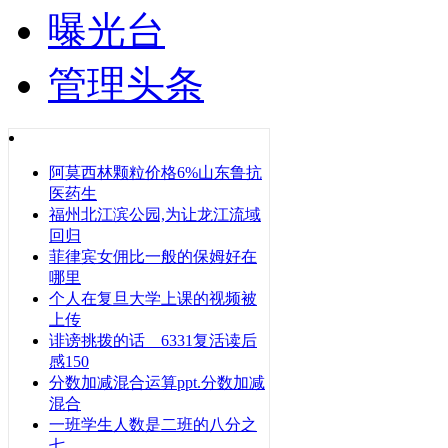
曝光台
管理头条
阿莫西林颗粒价格6%山东鲁抗
医药生
福州北江滨公园,为让龙江流域
回归
菲律宾女佣比一般的保姆好在
哪里
个人在复旦大学上课的视频被
上传
诽谤挑拨的话 6331复活读后
感150
分数加减混合运算ppt.分数加减
混合
一班学生人数是二班的八分之
七