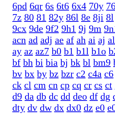
6pd
6qr
6s
6t6
6x4
70y
7
7z
80
81
82y
86l
8e
8ji
8l
9cx
9de
9f2
9h1
9j
9m
9n
acn
ad
adj
ae
af
ah
ai
aj
al
ay
az
az7
b0
b1
b1l
b1o
b
bf
bh
bi
bia
bj
bk
bl
bm9
bv
bx
by
bz
bzr
c2
c4a
c6
ck
cl
cm
cn
cp
cq
cr
cs
ct
d9
da
db
dc
dd
deo
df
dg
dty
dv
dw
dx
dx0
dz
e0
e