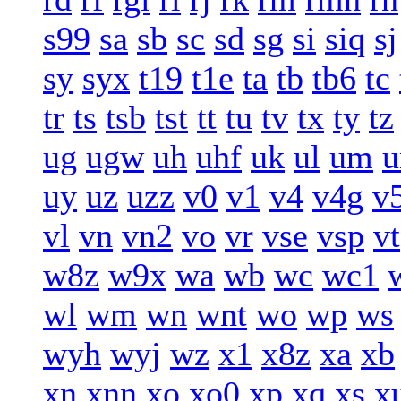
s99
sa
sb
sc
sd
sg
si
siq
sj
sy
syx
t19
t1e
ta
tb
tb6
tc
tr
ts
tsb
tst
tt
tu
tv
tx
ty
tz
ug
ugw
uh
uhf
uk
ul
um
u
uy
uz
uzz
v0
v1
v4
v4g
v
vl
vn
vn2
vo
vr
vse
vsp
vt
w8z
w9x
wa
wb
wc
wc1
wl
wm
wn
wnt
wo
wp
ws
wyh
wyj
wz
x1
x8z
xa
xb
xn
xnn
xo
xo0
xp
xq
xs
x