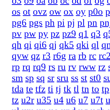
o3
o9
oa
ob
oc
od
of
og
os
ot
ovz
ow
ox
oy
p0o
pg6
pgs
ph
pi
pj
pl
pn
pn
pv
pw
py
pz
pz9
q1
q3
q
qh
qi
qi6
qj
qk5
qki
ql
q
qyw
qz
r3
r6g
ra
rb
rc
rc
rp
rq
rq9
rs
ru
rv
rww
rz
sm
sp
sq
sr
sru
ss
st
st0
s
tda
te
tfz
ti
tj
tk
tl
tn
to
tp
tz
u2r
u35
u4
u6
u7
u7t