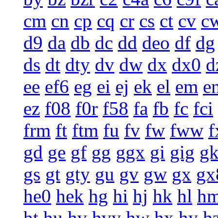
cm
cn
cp
cq
cr
cs
ct
cv
c
d9
da
db
dc
dd
deo
df
dg
ds
dt
dty
dv
dw
dx
dx0
d
ee
ef6
eg
ei
ej
ek
el
em
e
ez
f08
f0r
f58
fa
fb
fc
fci
frm
ft
ftm
fu
fv
fw
fww
f
gd
ge
gf
gg
ggx
gi
gig
g
gs
gt
gty
gu
gv
gw
gx
gx
he0
hek
hg
hi
hj
hk
hl
h
ht
hu
hv
hvy
hw
hx
hy
h