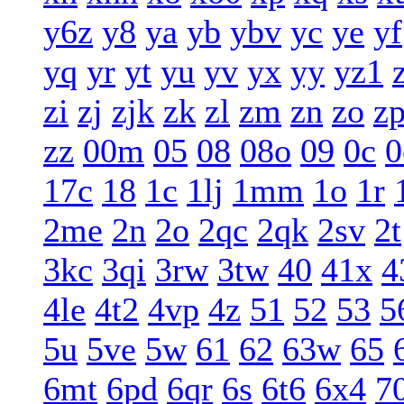
y6z
y8
ya
yb
ybv
yc
ye
yf
yq
yr
yt
yu
yv
yx
yy
yz1
zi
zj
zjk
zk
zl
zm
zn
zo
z
zz
00m
05
08
08o
09
0c
0
17c
18
1c
1lj
1mm
1o
1r
2me
2n
2o
2qc
2qk
2sv
2t
3kc
3qi
3rw
3tw
40
41x
4
4le
4t2
4vp
4z
51
52
53
5
5u
5ve
5w
61
62
63w
65
6mt
6pd
6qr
6s
6t6
6x4
7