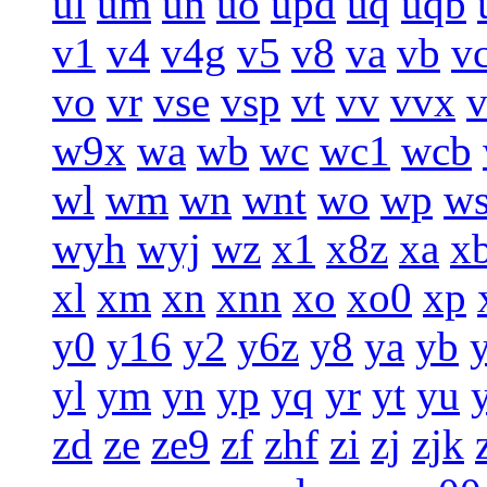
ul
um
un
uo
upd
uq
uqb
v1
v4
v4g
v5
v8
va
vb
v
vo
vr
vse
vsp
vt
vv
vvx
w9x
wa
wb
wc
wc1
wcb
wl
wm
wn
wnt
wo
wp
w
wyh
wyj
wz
x1
x8z
xa
x
xl
xm
xn
xnn
xo
xo0
xp
y0
y16
y2
y6z
y8
ya
yb
yl
ym
yn
yp
yq
yr
yt
yu
zd
ze
ze9
zf
zhf
zi
zj
zjk