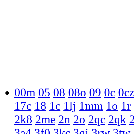
00m
05
08
08o
09
0c
0c
17c
18
1c
1lj
1mm
1o
1r
2k8
2me
2n
2o
2qc
2qk
3a4
3f0
3kc
3qi
3rw
3tw