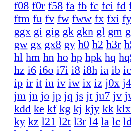
f08
f0r
f58
fa
fb
fc
fci
fd
ftm
fu
fv
fw
fww
fx
fxi
f
ggx
gi
gig
gk
gkn
gl
gm
g
gw
gx
gx8
gy
h0
h2
h3r
h
hl
hm
hn
ho
hp
hpk
hq
hq
hz
i6
i6o
i7i
i8
i8h
ia
ib
i
ip
ir
it
iu
iv
iw
ix
iz
j0x
j
jm
jn
jo
jp
jq
js
jt
ju7
jv
j
kdd
ke
kf
kg
kj
kjy
kk
klx
ky
kz
l21
l2t
l3r
l4
la
lc
l