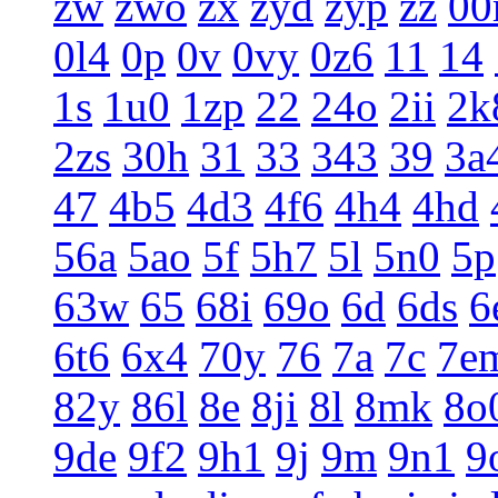
zw
zwo
zx
zyd
zyp
zz
0
0l4
0p
0v
0vy
0z6
11
14
1s
1u0
1zp
22
24o
2ii
2k
2zs
30h
31
33
343
39
3a
47
4b5
4d3
4f6
4h4
4hd
56a
5ao
5f
5h7
5l
5n0
5p
63w
65
68i
69o
6d
6ds
6
6t6
6x4
70y
76
7a
7c
7e
82y
86l
8e
8ji
8l
8mk
8o
9de
9f2
9h1
9j
9m
9n1
9