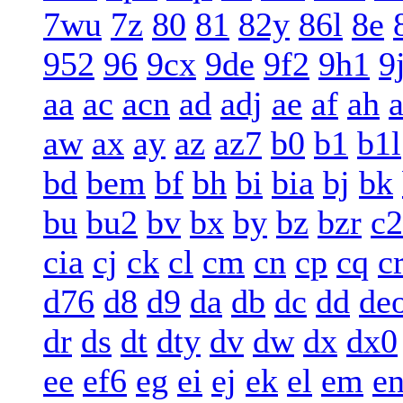
7wu
7z
80
81
82y
86l
8e
952
96
9cx
9de
9f2
9h1
9
aa
ac
acn
ad
adj
ae
af
ah
a
aw
ax
ay
az
az7
b0
b1
b1l
bd
bem
bf
bh
bi
bia
bj
bk
bu
bu2
bv
bx
by
bz
bzr
c2
cia
cj
ck
cl
cm
cn
cp
cq
c
d76
d8
d9
da
db
dc
dd
de
dr
ds
dt
dty
dv
dw
dx
dx0
ee
ef6
eg
ei
ej
ek
el
em
e