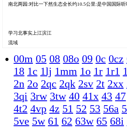
南北两园:对比一下然生态全长约10.5公里:是中国国际
学习北事实上江滨江
流域
00m
05
08
08o
09
0c
0cz
18
1c
1lj
1mm
1o
1r
1r1
2n
2o
2qc
2qk
2sv
2t
2xx
3qi
3rw
3tw
40
41x
43
47
4t2
4vp
4z
51
52
53
56a
5
5ve
5w
61
62
63w
65
68i