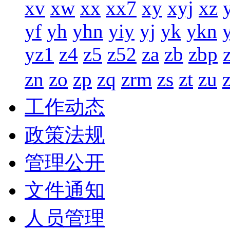
xv
xw
xx
xx7
xy
xyj
xz
yf
yh
yhn
yiy
yj
yk
ykn
yz1
z4
z5
z52
za
zb
zbp
zn
zo
zp
zq
zrm
zs
zt
zu
工作动态
政策法规
管理公开
文件通知
人员管理