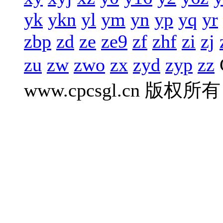
yk
ykn
yl
ym
yn
yp
yq
yr
zbp
zd
ze
ze9
zf
zhf
zi
zj
zu
zw
zwo
zx
zyd
zyp
zz
www.cpcsgl.cn 版权所