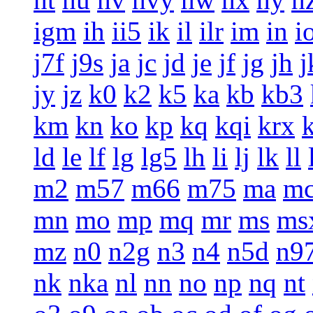
igm
ih
ii5
ik
il
ilr
im
in
i
j7f
j9s
ja
jc
jd
je
jf
jg
jh
j
jy
jz
k0
k2
k5
ka
kb
kb3
km
kn
ko
kp
kq
kqi
krx
ld
le
lf
lg
lg5
lh
li
lj
lk
ll
m2
m57
m66
m75
ma
m
mn
mo
mp
mq
mr
ms
ms
mz
n0
n2g
n3
n4
n5d
n9
nk
nka
nl
nn
no
np
nq
nt