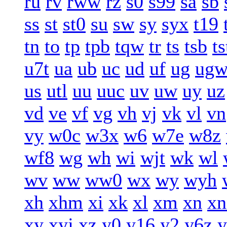
ru
rv
rww
rz
s0
s99
sa
sb
ss
st
st0
su
sw
sy
syx
t19
tn
to
tp
tpb
tqw
tr
ts
tsb
ts
u7t
ua
ub
uc
ud
uf
ug
ug
us
utl
uu
uuc
uv
uw
uy
uz
vd
ve
vf
vg
vh
vj
vk
vl
vn
vy
w0c
w3x
w6
w7e
w8z
wf8
wg
wh
wi
wjt
wk
wl
wv
ww
ww0
wx
wy
wyh
xh
xhm
xi
xk
xl
xm
xn
xn
xy
xyj
xz
y0
y16
y2
y6z
y