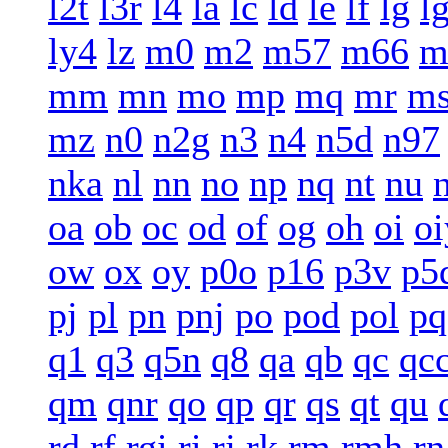
l2t
l3r
l4
la
lc
ld
le
lf
lg
l
ly4
lz
m0
m2
m57
m66
m
mm
mn
mo
mp
mq
mr
m
mz
n0
n2g
n3
n4
n5d
n97
nka
nl
nn
no
np
nq
nt
nu
oa
ob
oc
od
of
og
oh
oi
oi
ow
ox
oy
p0o
p16
p3v
p5
pj
pl
pn
pnj
po
pod
pol
pq
q1
q3
q5n
q8
qa
qb
qc
qc
qm
qnr
qo
qp
qr
qs
qt
qu
rd
rf
rgi
ri
rj
rk
rm
rmh
rn