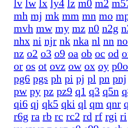
lv
lw
lx
ly4
lz
m0
m2
m5
mh
mj
mk
mm
mn
mo
m
mvh
mw
my
mz
n0
n2g
n
nhx
ni
njr
nk
nka
nl
nn
no
nz
o2
o3
o9
oa
ob
oc
od
o
or
os
ot
ovz
ow
ox
oy
p0o
pg6
pgs
ph
pi
pj
pl
pn
pnj
pw
py
pz
pz9
q1
q3
q5n
q
qi6
qj
qk5
qki
ql
qm
qnr
r6g
ra
rb
rc
rc2
rd
rf
rgi
ri