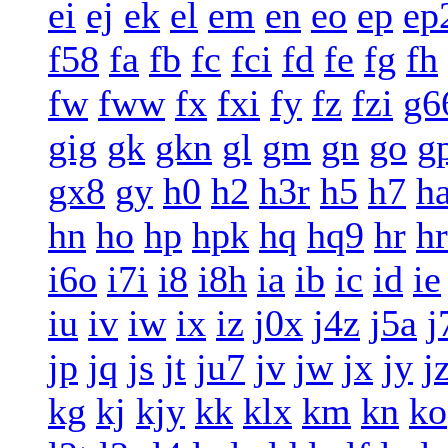
ei
ej
ek
el
em
en
eo
ep
ep
f58
fa
fb
fc
fci
fd
fe
fg
fh
fw
fww
fx
fxi
fy
fz
fzi
g6
gig
gk
gkn
gl
gm
gn
go
g
gx8
gy
h0
h2
h3r
h5
h7
h
hn
ho
hp
hpk
hq
hq9
hr
h
i6o
i7i
i8
i8h
ia
ib
ic
id
ie
iu
iv
iw
ix
iz
j0x
j4z
j5a
j
jp
jq
js
jt
ju7
jv
jw
jx
jy
j
kg
kj
kjy
kk
klx
km
kn
ko