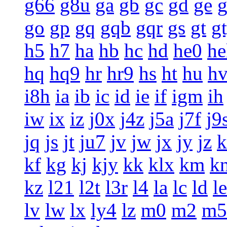
g66
g8u
ga
gb
gc
gd
ge
g
go
gp
gq
gqb
gqr
gs
gt
g
h5
h7
ha
hb
hc
hd
he0
he
hq
hq9
hr
hr9
hs
ht
hu
h
i8h
ia
ib
ic
id
ie
if
igm
ih
iw
ix
iz
j0x
j4z
j5a
j7f
j9
jq
js
jt
ju7
jv
jw
jx
jy
jz
k
kf
kg
kj
kjy
kk
klx
km
k
kz
l21
l2t
l3r
l4
la
lc
ld
le
lv
lw
lx
ly4
lz
m0
m2
m5