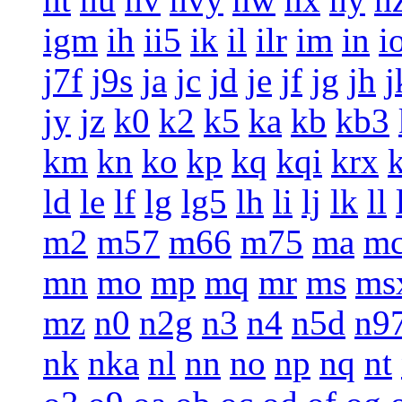
igm
ih
ii5
ik
il
ilr
im
in
i
j7f
j9s
ja
jc
jd
je
jf
jg
jh
j
jy
jz
k0
k2
k5
ka
kb
kb3
km
kn
ko
kp
kq
kqi
krx
ld
le
lf
lg
lg5
lh
li
lj
lk
ll
m2
m57
m66
m75
ma
m
mn
mo
mp
mq
mr
ms
ms
mz
n0
n2g
n3
n4
n5d
n9
nk
nka
nl
nn
no
np
nq
nt