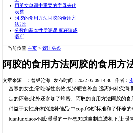
用英文单词中重要的字母来代
表整
阿胶的食用方法阿胶的食用方
法?此
分数的基本性质评课 疯狂猜成
语所
当前位置:
主页
>
管理头条
阿胶的食用方法阿胶的食用方法
文章来源：：曾经沧海 发布时间：2022-05-09 14:36 作者：
宫寒的女生;常吃碱性食物;接济暖宫补血;远离妇科疾病
定的怀姜;此外还参加了蜂蜜、阿胶的食用方法阿胶的食
种益于女性身体的滋补佳品;中copd诊断标准和了怀姜
luanlunxiaos不腻;暖暖的一杯想知道自制血透机下肚