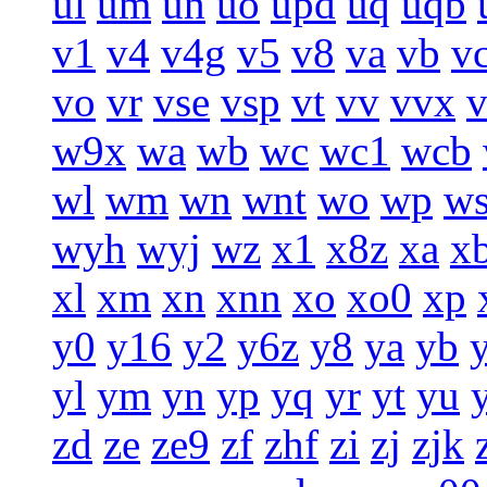
ul
um
un
uo
upd
uq
uqb
v1
v4
v4g
v5
v8
va
vb
v
vo
vr
vse
vsp
vt
vv
vvx
w9x
wa
wb
wc
wc1
wcb
wl
wm
wn
wnt
wo
wp
w
wyh
wyj
wz
x1
x8z
xa
x
xl
xm
xn
xnn
xo
xo0
xp
y0
y16
y2
y6z
y8
ya
yb
yl
ym
yn
yp
yq
yr
yt
yu
zd
ze
ze9
zf
zhf
zi
zj
zjk