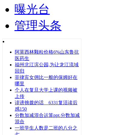
曝光台
管理头条
阿莫西林颗粒价格6%山东鲁抗
医药生
福州北江滨公园,为让龙江流域
回归
菲律宾女佣比一般的保姆好在
哪里
个人在复旦大学上课的视频被
上传
诽谤挑拨的话 6331复活读后
感150
分数加减混合运算ppt.分数加减
混合
一班学生人数是二班的八分之
七