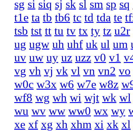
sg
si
siq
sj
sk
sl
sm
sp
sq
t1e
ta
tb
tb6
tc
td
tda
te
t
tsb
tst
tt
tu
tv
tx
ty
tz
u2r
ug
ugw
uh
uhf
uk
ul
um
uv
uw
uy
uz
uzz
v0
v1
v
vg
vh
vj
vk
vl
vn
vn2
vo
w0c
w3x
w6
w7e
w8z
w
wf8
wg
wh
wi
wjt
wk
wl
wu
wv
ww
ww0
wx
wy
xe
xf
xg
xh
xhm
xi
xk
xl