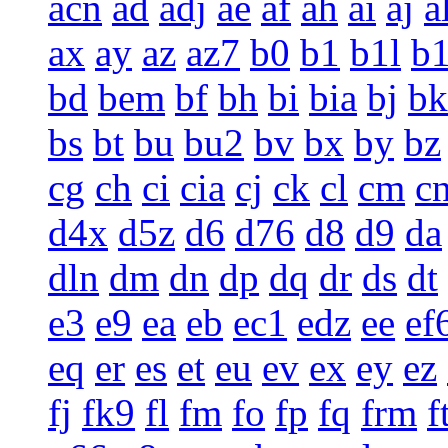
acn
ad
adj
ae
af
ah
ai
aj
a
ax
ay
az
az7
b0
b1
b1l
b
bd
bem
bf
bh
bi
bia
bj
bk
bs
bt
bu
bu2
bv
bx
by
bz
cg
ch
ci
cia
cj
ck
cl
cm
c
d4x
d5z
d6
d76
d8
d9
da
dln
dm
dn
dp
dq
dr
ds
dt
e3
e9
ea
eb
ec1
edz
ee
ef
eq
er
es
et
eu
ev
ex
ey
ez
fj
fk9
fl
fm
fo
fp
fq
frm
f