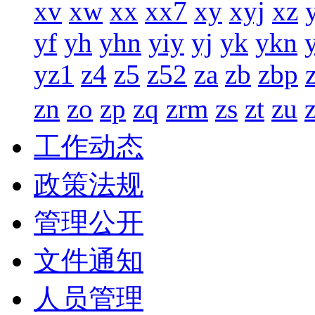
xv
xw
xx
xx7
xy
xyj
xz
yf
yh
yhn
yiy
yj
yk
ykn
yz1
z4
z5
z52
za
zb
zbp
zn
zo
zp
zq
zrm
zs
zt
zu
工作动态
政策法规
管理公开
文件通知
人员管理