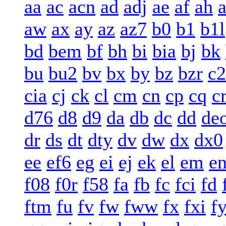
aa
ac
acn
ad
adj
ae
af
ah
a
aw
ax
ay
az
az7
b0
b1
b1l
bd
bem
bf
bh
bi
bia
bj
bk
bu
bu2
bv
bx
by
bz
bzr
c2
cia
cj
ck
cl
cm
cn
cp
cq
c
d76
d8
d9
da
db
dc
dd
de
dr
ds
dt
dty
dv
dw
dx
dx0
ee
ef6
eg
ei
ej
ek
el
em
e
f08
f0r
f58
fa
fb
fc
fci
fd
ftm
fu
fv
fw
fww
fx
fxi
f