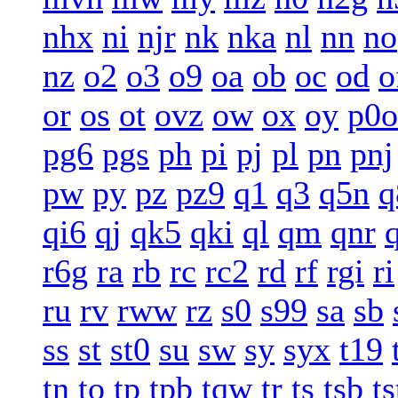
nhx
ni
njr
nk
nka
nl
nn
no
nz
o2
o3
o9
oa
ob
oc
od
o
or
os
ot
ovz
ow
ox
oy
p0o
pg6
pgs
ph
pi
pj
pl
pn
pnj
pw
py
pz
pz9
q1
q3
q5n
q
qi6
qj
qk5
qki
ql
qm
qnr
r6g
ra
rb
rc
rc2
rd
rf
rgi
ri
ru
rv
rww
rz
s0
s99
sa
sb
ss
st
st0
su
sw
sy
syx
t19
tn
to
tp
tpb
tqw
tr
ts
tsb
ts