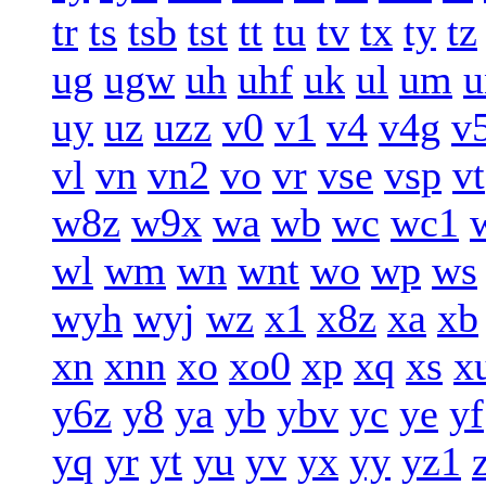
tr
ts
tsb
tst
tt
tu
tv
tx
ty
tz
ug
ugw
uh
uhf
uk
ul
um
u
uy
uz
uzz
v0
v1
v4
v4g
v
vl
vn
vn2
vo
vr
vse
vsp
vt
w8z
w9x
wa
wb
wc
wc1
wl
wm
wn
wnt
wo
wp
ws
wyh
wyj
wz
x1
x8z
xa
xb
xn
xnn
xo
xo0
xp
xq
xs
x
y6z
y8
ya
yb
ybv
yc
ye
yf
yq
yr
yt
yu
yv
yx
yy
yz1