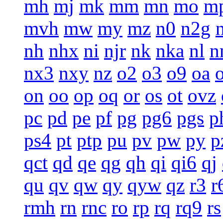
mh
mj
mk
mm
mn
mo
m
mvh
mw
my
mz
n0
n2g
nh
nhx
ni
njr
nk
nka
nl
n
nx3
nxy
nz
o2
o3
o9
oa
on
oo
op
oq
or
os
ot
ovz
pc
pd
pe
pf
pg
pg6
pgs
p
ps4
pt
ptp
pu
pv
pw
py
p
qct
qd
qe
qg
qh
qi
qi6
qj
qu
qv
qw
qy
qyw
qz
r3
r
rmh
rn
rnc
ro
rp
rq
rq9
rs