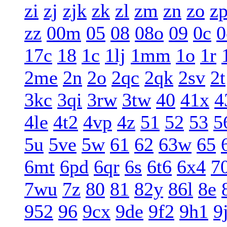
zi
zj
zjk
zk
zl
zm
zn
zo
z
zz
00m
05
08
08o
09
0c
0
17c
18
1c
1lj
1mm
1o
1r
2me
2n
2o
2qc
2qk
2sv
2t
3kc
3qi
3rw
3tw
40
41x
4
4le
4t2
4vp
4z
51
52
53
5
5u
5ve
5w
61
62
63w
65
6mt
6pd
6qr
6s
6t6
6x4
7
7wu
7z
80
81
82y
86l
8e
952
96
9cx
9de
9f2
9h1
9