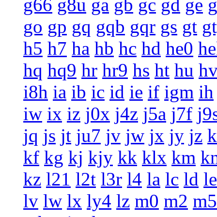
g66
g8u
ga
gb
gc
gd
ge
g
go
gp
gq
gqb
gqr
gs
gt
g
h5
h7
ha
hb
hc
hd
he0
he
hq
hq9
hr
hr9
hs
ht
hu
h
i8h
ia
ib
ic
id
ie
if
igm
ih
iw
ix
iz
j0x
j4z
j5a
j7f
j9
jq
js
jt
ju7
jv
jw
jx
jy
jz
k
kf
kg
kj
kjy
kk
klx
km
k
kz
l21
l2t
l3r
l4
la
lc
ld
le
lv
lw
lx
ly4
lz
m0
m2
m5