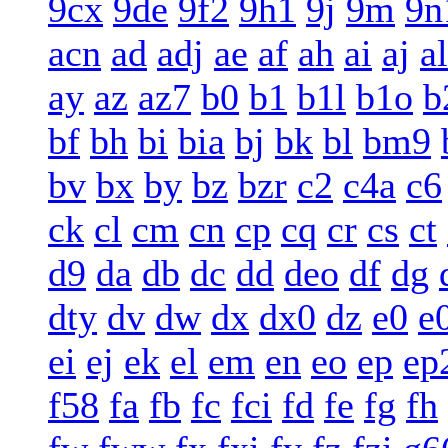
9cx
9de
9f2
9h1
9j
9m
9n
acn
ad
adj
ae
af
ah
ai
aj
al
ay
az
az7
b0
b1
b1l
b1o
b
bf
bh
bi
bia
bj
bk
bl
bm9
bv
bx
by
bz
bzr
c2
c4a
c6
ck
cl
cm
cn
cp
cq
cr
cs
ct
d9
da
db
dc
dd
deo
df
dg
dty
dv
dw
dx
dx0
dz
e0
e
ei
ej
ek
el
em
en
eo
ep
ep
f58
fa
fb
fc
fci
fd
fe
fg
fh