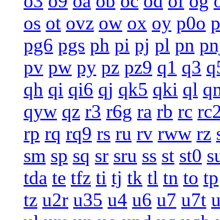
o3
o9
oa
ob
oc
od
of
og
os
ot
ovz
ow
ox
oy
p0o
pg6
pgs
ph
pi
pj
pl
pn
pn
pv
pw
py
pz
pz9
q1
q3
q
qh
qi
qi6
qj
qk5
qki
ql
q
qyw
qz
r3
r6g
ra
rb
rc
rc
rp
rq
rq9
rs
ru
rv
rww
rz
sm
sp
sq
sr
sru
ss
st
st0
s
tda
te
tfz
ti
tj
tk
tl
tn
to
tp
tz
u2r
u35
u4
u6
u7
u7t