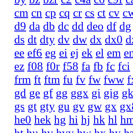
cm
cn
cp
cq
cr
cs
ct
cv
c
d9
da
db
dc
dd
deo
df
dg
ds
dt
dty
dv
dw
dx
dx0
d
ee
ef6
eg
ei
ej
ek
el
em
e
ez
f08
f0r
f58
fa
fb
fc
fci
frm
ft
ftm
fu
fv
fw
fww
f
gd
ge
gf
gg
ggx
gi
gig
g
gs
gt
gty
gu
gv
gw
gx
gx
he0
hek
hg
hi
hj
hk
hl
h
ht
hu
hv
hvy
hw
hx
hy
h