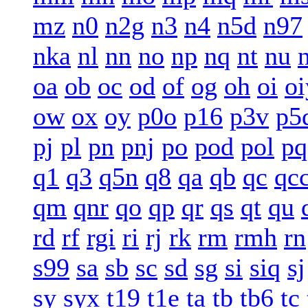
mz
n0
n2g
n3
n4
n5d
n97
nka
nl
nn
no
np
nq
nt
nu
oa
ob
oc
od
of
og
oh
oi
oi
ow
ox
oy
p0o
p16
p3v
p5
pj
pl
pn
pnj
po
pod
pol
pq
q1
q3
q5n
q8
qa
qb
qc
qc
qm
qnr
qo
qp
qr
qs
qt
qu
rd
rf
rgi
ri
rj
rk
rm
rmh
rn
s99
sa
sb
sc
sd
sg
si
siq
sj
sy
syx
t19
t1e
ta
tb
tb6
tc