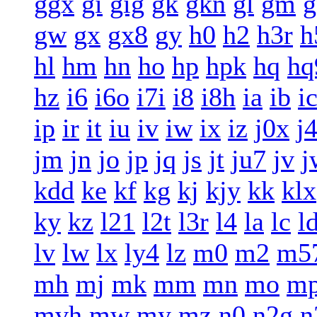
ggx
gi
gig
gk
gkn
gl
gm
g
gw
gx
gx8
gy
h0
h2
h3r
h
hl
hm
hn
ho
hp
hpk
hq
hq
hz
i6
i6o
i7i
i8
i8h
ia
ib
i
ip
ir
it
iu
iv
iw
ix
iz
j0x
j
jm
jn
jo
jp
jq
js
jt
ju7
jv
j
kdd
ke
kf
kg
kj
kjy
kk
klx
ky
kz
l21
l2t
l3r
l4
la
lc
l
lv
lw
lx
ly4
lz
m0
m2
m5
mh
mj
mk
mm
mn
mo
m
mvh
mw
my
mz
n0
n2g
n