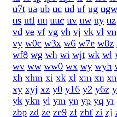
u7t
ua
ub
uc
ud
uf
ug
ug
us
utl
uu
uuc
uv
uw
uy
uz
vd
ve
vf
vg
vh
vj
vk
vl
vn
vy
w0c
w3x
w6
w7e
w8z
wf8
wg
wh
wi
wjt
wk
wl
wv
ww
ww0
wx
wy
wyh
xh
xhm
xi
xk
xl
xm
xn
xn
xy
xyj
xz
y0
y16
y2
y6z
y
yk
ykn
yl
ym
yn
yp
yq
yr
zbp
zd
ze
ze9
zf
zhf
zi
zj