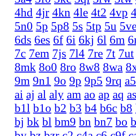
4hd
4jr
4kn
4le
4t2
4vp
5n0
5p
5p8
5s
5tp
5u
5v
6ds
6es
6f
6i
6kj
6l
6m
6
7c
7em
7js
7l4
7re
7t
7ut
8mk
8o0
8ro
8w8
8wa
8
9m
9n1
9o
9p
9p5
9rq
a5
ai
aj
al
aly
am
ao
ap
aq
a
b1l
b1o
b2
b3
b4
b6c
b8
bj
bk
bl
bm9
bn
bn7
bo
by
bz
bzr
c2
c4a
c6
c9f
c