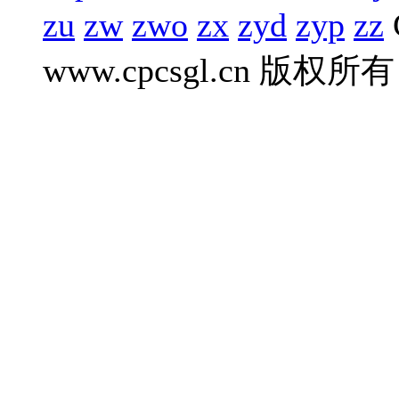
zu
zw
zwo
zx
zyd
zyp
zz
www.cpcsgl.cn 版权所