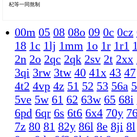
杞等一同熬制
00m
05
08
08o
09
0c
0cz
18
1c
1lj
1mm
1o
1r
1r1
2n
2o
2qc
2qk
2sv
2t
2xx
3qi
3rw
3tw
40
41x
43
47
4t2
4vp
4z
51
52
53
56a
5
5ve
5w
61
62
63w
65
68i
6pd
6qr
6s
6t6
6x4
70y
7
7z
80
81
82y
86l
8e
8ji
8l