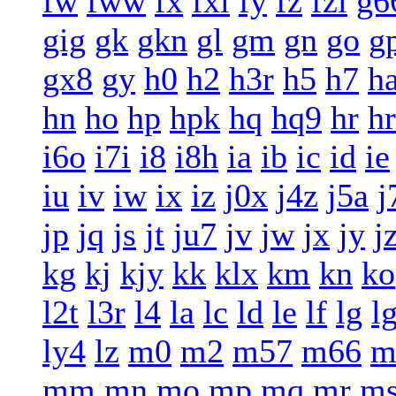
fw
fww
fx
fxi
fy
fz
fzi
g6
gig
gk
gkn
gl
gm
gn
go
g
gx8
gy
h0
h2
h3r
h5
h7
h
hn
ho
hp
hpk
hq
hq9
hr
h
i6o
i7i
i8
i8h
ia
ib
ic
id
ie
iu
iv
iw
ix
iz
j0x
j4z
j5a
j
jp
jq
js
jt
ju7
jv
jw
jx
jy
j
kg
kj
kjy
kk
klx
km
kn
ko
l2t
l3r
l4
la
lc
ld
le
lf
lg
l
ly4
lz
m0
m2
m57
m66
m
mm
mn
mo
mp
mq
mr
m