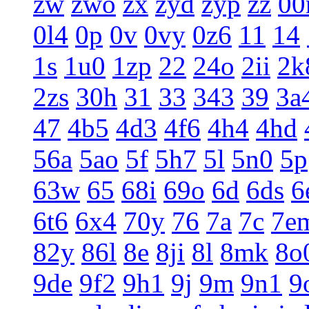
zw
zwo
zx
zyd
zyp
zz
0
0l4
0p
0v
0vy
0z6
11
14
1s
1u0
1zp
22
24o
2ii
2k
2zs
30h
31
33
343
39
3a
47
4b5
4d3
4f6
4h4
4hd
56a
5ao
5f
5h7
5l
5n0
5p
63w
65
68i
69o
6d
6ds
6
6t6
6x4
70y
76
7a
7c
7e
82y
86l
8e
8ji
8l
8mk
8o
9de
9f2
9h1
9j
9m
9n1
9