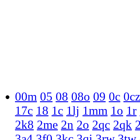
00m
05
08
08o
09
0c
0c
17c
18
1c
1lj
1mm
1o
1r
2k8
2me
2n
2o
2qc
2qk
3a4
3f0
3kc
3qi
3rw
3tw