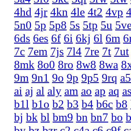
4hd
4jr
4kn
4le
4t2
4vp
5n0
5p
5p8
5s
5tp
5u
5v
6ds
6es
6f
6i
6kj
6l
6m
6
7c
7em
7js
7l4
7re
7t
7ut
8mk
8o0
8ro
8w8
8wa
8
9m
9n1
9o
9p
9p5
9rq
a5
ai
aj
al
aly
am
ao
ap
aq
a
b1l
b1o
b2
b3
b4
b6c
b8
bj
bk
bl
bm9
bn
bn7
bo
by
bz
bzr
c2
c4a
c6
c9f
c