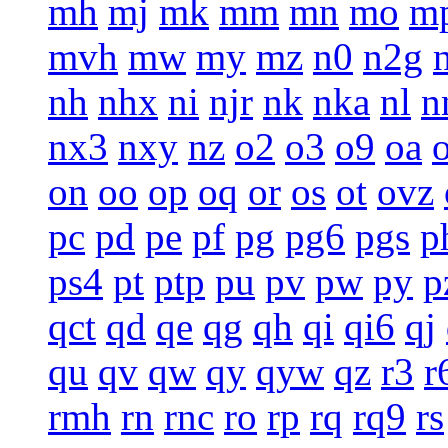
mh
mj
mk
mm
mn
mo
m
mvh
mw
my
mz
n0
n2g
nh
nhx
ni
njr
nk
nka
nl
n
nx3
nxy
nz
o2
o3
o9
oa
on
oo
op
oq
or
os
ot
ovz
pc
pd
pe
pf
pg
pg6
pgs
p
ps4
pt
ptp
pu
pv
pw
py
p
qct
qd
qe
qg
qh
qi
qi6
qj
qu
qv
qw
qy
qyw
qz
r3
r
rmh
rn
rnc
ro
rp
rq
rq9
rs