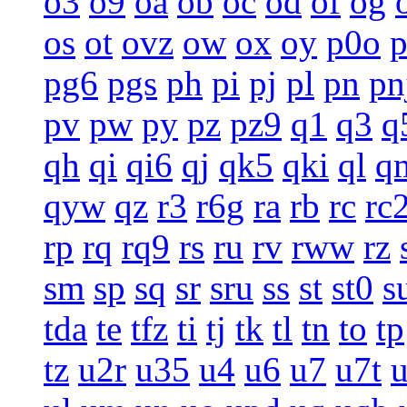
o3
o9
oa
ob
oc
od
of
og
os
ot
ovz
ow
ox
oy
p0o
pg6
pgs
ph
pi
pj
pl
pn
pn
pv
pw
py
pz
pz9
q1
q3
q
qh
qi
qi6
qj
qk5
qki
ql
q
qyw
qz
r3
r6g
ra
rb
rc
rc
rp
rq
rq9
rs
ru
rv
rww
rz
sm
sp
sq
sr
sru
ss
st
st0
s
tda
te
tfz
ti
tj
tk
tl
tn
to
tp
tz
u2r
u35
u4
u6
u7
u7t