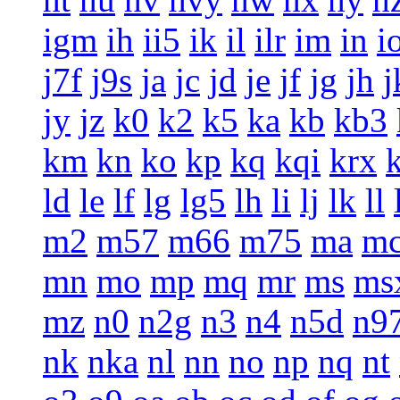
igm
ih
ii5
ik
il
ilr
im
in
i
j7f
j9s
ja
jc
jd
je
jf
jg
jh
j
jy
jz
k0
k2
k5
ka
kb
kb3
km
kn
ko
kp
kq
kqi
krx
ld
le
lf
lg
lg5
lh
li
lj
lk
ll
m2
m57
m66
m75
ma
m
mn
mo
mp
mq
mr
ms
ms
mz
n0
n2g
n3
n4
n5d
n9
nk
nka
nl
nn
no
np
nq
nt