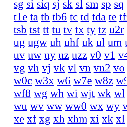
sg
si
siq
sj
sk
sl
sm
sp
sq
t1e
ta
tb
tb6
tc
td
tda
te
t
tsb
tst
tt
tu
tv
tx
ty
tz
u2r
ug
ugw
uh
uhf
uk
ul
um
uv
uw
uy
uz
uzz
v0
v1
v
vg
vh
vj
vk
vl
vn
vn2
vo
w0c
w3x
w6
w7e
w8z
w
wf8
wg
wh
wi
wjt
wk
wl
wu
wv
ww
ww0
wx
wy
xe
xf
xg
xh
xhm
xi
xk
xl