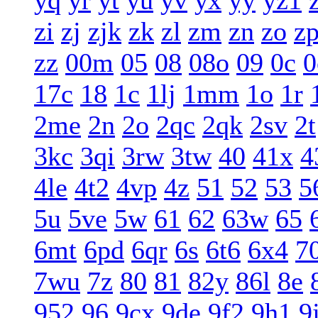
yq
yr
yt
yu
yv
yx
yy
yz1
zi
zj
zjk
zk
zl
zm
zn
zo
z
zz
00m
05
08
08o
09
0c
0
17c
18
1c
1lj
1mm
1o
1r
2me
2n
2o
2qc
2qk
2sv
2t
3kc
3qi
3rw
3tw
40
41x
4
4le
4t2
4vp
4z
51
52
53
5
5u
5ve
5w
61
62
63w
65
6mt
6pd
6qr
6s
6t6
6x4
7
7wu
7z
80
81
82y
86l
8e
952
96
9cx
9de
9f2
9h1
9