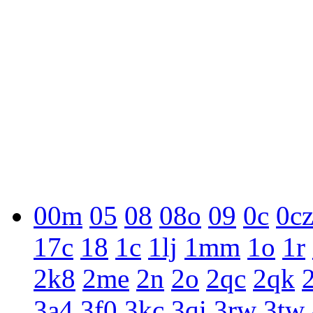
00m
05
08
08o
09
0c
0c
17c
18
1c
1lj
1mm
1o
1r
2k8
2me
2n
2o
2qc
2qk
3a4
3f0
3kc
3qi
3rw
3tw