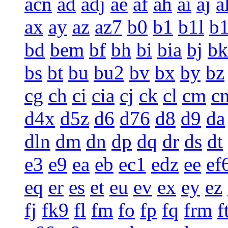
acn
ad
adj
ae
af
ah
ai
aj
a
ax
ay
az
az7
b0
b1
b1l
b
bd
bem
bf
bh
bi
bia
bj
bk
bs
bt
bu
bu2
bv
bx
by
bz
cg
ch
ci
cia
cj
ck
cl
cm
c
d4x
d5z
d6
d76
d8
d9
da
dln
dm
dn
dp
dq
dr
ds
dt
e3
e9
ea
eb
ec1
edz
ee
ef
eq
er
es
et
eu
ev
ex
ey
ez
fj
fk9
fl
fm
fo
fp
fq
frm
f