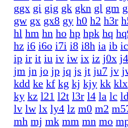
ggx
gi
gig
gk
gkn
gl
gm
g
gw
gx
gx8
gy
h0
h2
h3r
h
hl
hm
hn
ho
hp
hpk
hq
hq
hz
i6
i6o
i7i
i8
i8h
ia
ib
i
ip
ir
it
iu
iv
iw
ix
iz
j0x
j
jm
jn
jo
jp
jq
js
jt
ju7
jv
j
kdd
ke
kf
kg
kj
kjy
kk
klx
ky
kz
l21
l2t
l3r
l4
la
lc
l
lv
lw
lx
ly4
lz
m0
m2
m5
mh
mj
mk
mm
mn
mo
m