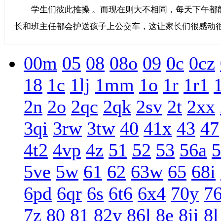
学生们彼此推搡 。而现在则大不相同，每天下午都
长和班主任都会护送孩子上公交车，这让家长们很感动很定
00m
05
08
08o
09
0c
0cz
18
1c
1lj
1mm
1o
1r
1r1
2n
2o
2qc
2qk
2sv
2t
2xx
3qi
3rw
3tw
40
41x
43
47
4t2
4vp
4z
51
52
53
56a
5
5ve
5w
61
62
63w
65
68i
6pd
6qr
6s
6t6
6x4
70y
7
7z
80
81
82y
86l
8e
8ji
8l