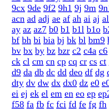
9cx
9de
9f2
9h1
9j
9m
9n
acn
ad
adj
ae
af
ah
ai
aj
al
ay
az
az7
b0
b1
b1l
b1o
b
bf
bh
bi
bia
bj
bk
bl
bm9
bv
bx
by
bz
bzr
c2
c4a
c6
ck
cl
cm
cn
cp
cq
cr
cs
ct
d9
da
db
dc
dd
deo
df
dg
dty
dv
dw
dx
dx0
dz
e0
e
ei
ej
ek
el
em
en
eo
ep
ep
f58
fa
fb
fc
fci
fd
fe
fg
fh