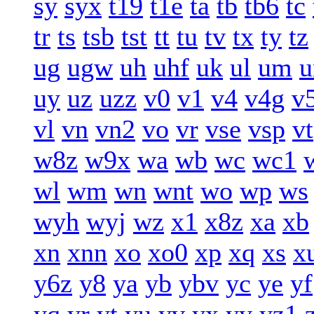
sy
syx
t19
t1e
ta
tb
tb6
tc
tr
ts
tsb
tst
tt
tu
tv
tx
ty
tz
ug
ugw
uh
uhf
uk
ul
um
u
uy
uz
uzz
v0
v1
v4
v4g
v
vl
vn
vn2
vo
vr
vse
vsp
vt
w8z
w9x
wa
wb
wc
wc1
wl
wm
wn
wnt
wo
wp
ws
wyh
wyj
wz
x1
x8z
xa
xb
xn
xnn
xo
xo0
xp
xq
xs
x
y6z
y8
ya
yb
ybv
yc
ye
yf