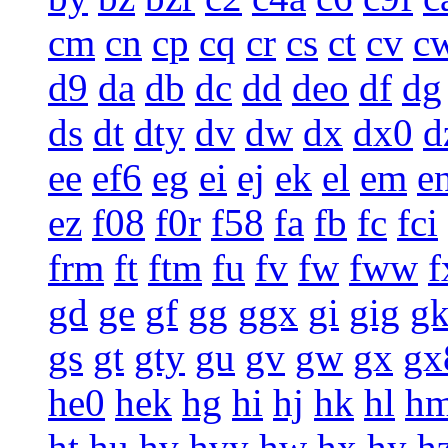
cm
cn
cp
cq
cr
cs
ct
cv
c
d9
da
db
dc
dd
deo
df
dg
ds
dt
dty
dv
dw
dx
dx0
d
ee
ef6
eg
ei
ej
ek
el
em
e
ez
f08
f0r
f58
fa
fb
fc
fci
frm
ft
ftm
fu
fv
fw
fww
f
gd
ge
gf
gg
ggx
gi
gig
g
gs
gt
gty
gu
gv
gw
gx
gx
he0
hek
hg
hi
hj
hk
hl
h
ht
hu
hv
hvy
hw
hx
hy
h