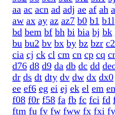
aa
ac
acn
ad
adj
ae
af
ah
a
aw
ax
ay
az
az7
b0
b1
b1l
bd
bem
bf
bh
bi
bia
bj
bk
bu
bu2
bv
bx
by
bz
bzr
c2
cia
cj
ck
cl
cm
cn
cp
cq
c
d76
d8
d9
da
db
dc
dd
de
dr
ds
dt
dty
dv
dw
dx
dx0
ee
ef6
eg
ei
ej
ek
el
em
e
f08
f0r
f58
fa
fb
fc
fci
fd
ftm
fu
fv
fw
fww
fx
fxi
f