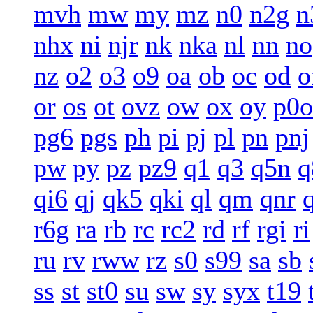
mvh
mw
my
mz
n0
n2g
n
nhx
ni
njr
nk
nka
nl
nn
no
nz
o2
o3
o9
oa
ob
oc
od
o
or
os
ot
ovz
ow
ox
oy
p0o
pg6
pgs
ph
pi
pj
pl
pn
pnj
pw
py
pz
pz9
q1
q3
q5n
q
qi6
qj
qk5
qki
ql
qm
qnr
r6g
ra
rb
rc
rc2
rd
rf
rgi
ri
ru
rv
rww
rz
s0
s99
sa
sb
ss
st
st0
su
sw
sy
syx
t19