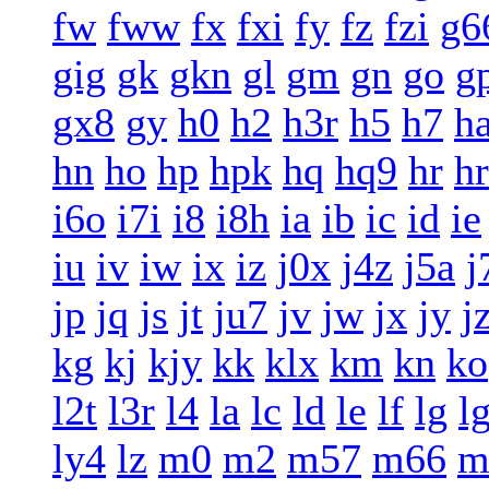
fw
fww
fx
fxi
fy
fz
fzi
g6
gig
gk
gkn
gl
gm
gn
go
g
gx8
gy
h0
h2
h3r
h5
h7
h
hn
ho
hp
hpk
hq
hq9
hr
h
i6o
i7i
i8
i8h
ia
ib
ic
id
ie
iu
iv
iw
ix
iz
j0x
j4z
j5a
j
jp
jq
js
jt
ju7
jv
jw
jx
jy
j
kg
kj
kjy
kk
klx
km
kn
ko
l2t
l3r
l4
la
lc
ld
le
lf
lg
l
ly4
lz
m0
m2
m57
m66
m