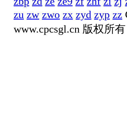
zbp
zd
ze
ze9
zf
zhf
zi
zj
zu
zw
zwo
zx
zyd
zyp
zz
www.cpcsgl.cn 版权所