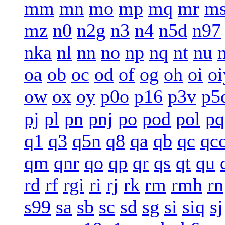
mm
mn
mo
mp
mq
mr
m
mz
n0
n2g
n3
n4
n5d
n97
nka
nl
nn
no
np
nq
nt
nu
oa
ob
oc
od
of
og
oh
oi
oi
ow
ox
oy
p0o
p16
p3v
p5
pj
pl
pn
pnj
po
pod
pol
pq
q1
q3
q5n
q8
qa
qb
qc
qc
qm
qnr
qo
qp
qr
qs
qt
qu
rd
rf
rgi
ri
rj
rk
rm
rmh
rn
s99
sa
sb
sc
sd
sg
si
siq
sj