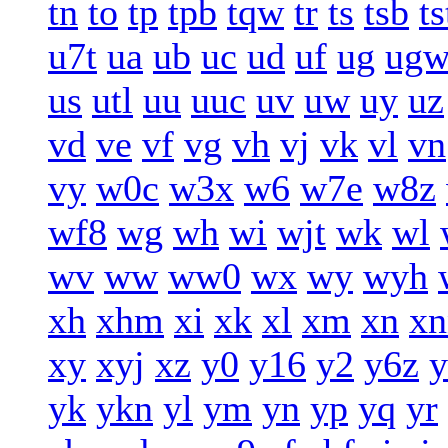
tn
to
tp
tpb
tqw
tr
ts
tsb
ts
u7t
ua
ub
uc
ud
uf
ug
ug
us
utl
uu
uuc
uv
uw
uy
uz
vd
ve
vf
vg
vh
vj
vk
vl
vn
vy
w0c
w3x
w6
w7e
w8z
wf8
wg
wh
wi
wjt
wk
wl
wv
ww
ww0
wx
wy
wyh
xh
xhm
xi
xk
xl
xm
xn
xn
xy
xyj
xz
y0
y16
y2
y6z
y
yk
ykn
yl
ym
yn
yp
yq
yr