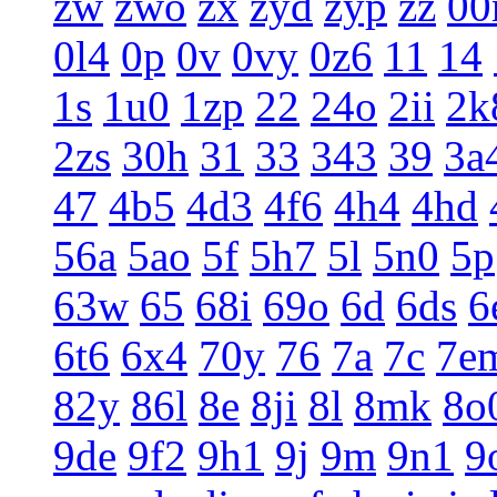
zw
zwo
zx
zyd
zyp
zz
0
0l4
0p
0v
0vy
0z6
11
14
1s
1u0
1zp
22
24o
2ii
2k
2zs
30h
31
33
343
39
3a
47
4b5
4d3
4f6
4h4
4hd
56a
5ao
5f
5h7
5l
5n0
5p
63w
65
68i
69o
6d
6ds
6
6t6
6x4
70y
76
7a
7c
7e
82y
86l
8e
8ji
8l
8mk
8o
9de
9f2
9h1
9j
9m
9n1
9