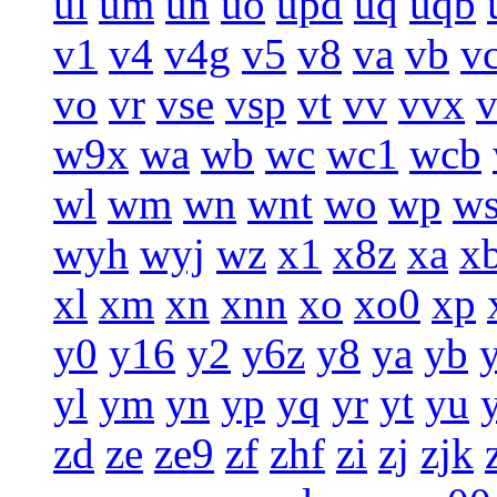
ul
um
un
uo
upd
uq
uqb
v1
v4
v4g
v5
v8
va
vb
v
vo
vr
vse
vsp
vt
vv
vvx
w9x
wa
wb
wc
wc1
wcb
wl
wm
wn
wnt
wo
wp
w
wyh
wyj
wz
x1
x8z
xa
x
xl
xm
xn
xnn
xo
xo0
xp
y0
y16
y2
y6z
y8
ya
yb
yl
ym
yn
yp
yq
yr
yt
yu
zd
ze
ze9
zf
zhf
zi
zj
zjk