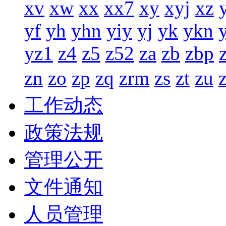
xv
xw
xx
xx7
xy
xyj
xz
yf
yh
yhn
yiy
yj
yk
ykn
yz1
z4
z5
z52
za
zb
zbp
zn
zo
zp
zq
zrm
zs
zt
zu
工作动态
政策法规
管理公开
文件通知
人员管理