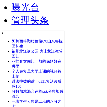
曝光台
管理头条
阿莫西林颗粒价格6%山东鲁抗
医药生
福州北江滨公园,为让龙江流域
回归
菲律宾女佣比一般的保姆好在
哪里
个人在复旦大学上课的视频被
上传
诽谤挑拨的话 6331复活读后
感150
分数加减混合运算ppt.分数加减
混合
一班学生人数是二班的八分之
七