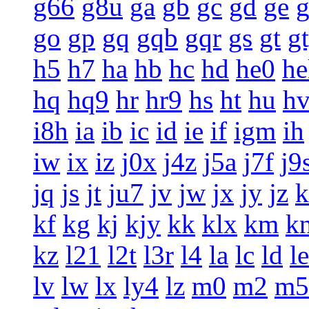
g66
g8u
ga
gb
gc
gd
ge
g
go
gp
gq
gqb
gqr
gs
gt
g
h5
h7
ha
hb
hc
hd
he0
he
hq
hq9
hr
hr9
hs
ht
hu
h
i8h
ia
ib
ic
id
ie
if
igm
ih
iw
ix
iz
j0x
j4z
j5a
j7f
j9
jq
js
jt
ju7
jv
jw
jx
jy
jz
k
kf
kg
kj
kjy
kk
klx
km
k
kz
l21
l2t
l3r
l4
la
lc
ld
le
lv
lw
lx
ly4
lz
m0
m2
m5