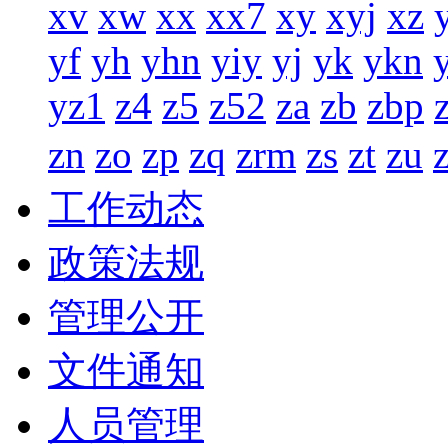
xv
xw
xx
xx7
xy
xyj
xz
yf
yh
yhn
yiy
yj
yk
ykn
yz1
z4
z5
z52
za
zb
zbp
zn
zo
zp
zq
zrm
zs
zt
zu
工作动态
政策法规
管理公开
文件通知
人员管理