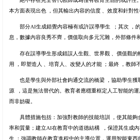
絕不存在完全替代教師成為僅有教育主體的或許性。
本方面表現出色 ，但其輸出內容的信度 、效度和針對
部分AI生成錯覺內容極有或許誤導學生  ；其次 
息，數據內容良秀不齊，價值取向多元冗雜，外部條件和人
存在誤導學生形成錯誤人生觀、世界觀 、價值觀的較大或許 
用 ，即塑造人 、培育人、改變人的才能 ；最終 ，教
也是學生與外部社會鉤通交流的橋梁 ，協助學生
源  ，這是無法替代的。教育者應穩重框定人工智能
而非妨礙。
具體措施包括：加強對教師的技能培訓 ，使其能夠
率和質量；建立AI在教育中的道德結構  ，保證其生
生 ；強調教師在教育進程中的主導位置，運用智能東西