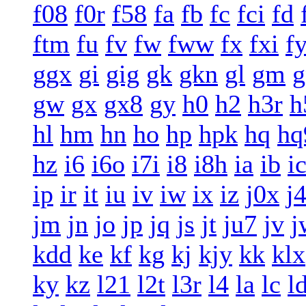
f08
f0r
f58
fa
fb
fc
fci
fd
ftm
fu
fv
fw
fww
fx
fxi
f
ggx
gi
gig
gk
gkn
gl
gm
g
gw
gx
gx8
gy
h0
h2
h3r
h
hl
hm
hn
ho
hp
hpk
hq
hq
hz
i6
i6o
i7i
i8
i8h
ia
ib
i
ip
ir
it
iu
iv
iw
ix
iz
j0x
j
jm
jn
jo
jp
jq
js
jt
ju7
jv
j
kdd
ke
kf
kg
kj
kjy
kk
klx
ky
kz
l21
l2t
l3r
l4
la
lc
l