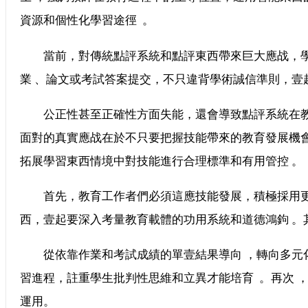
資源和個性化學習途徑  。
當前，對傳統點評系統和點評東西帶來巨大應战
業 、論文或考試答案提交，不只違背學術誠信準則
公正性甚至正確性方面失能，還會導致點評系統在教育的反
面對的真實應战在於不只要把握技能帶來的教育發展機會
拓展學習東西情境中對技能進行合理標準和有用管控 。
首先，教育工作者們必須這應技能發展，積極採用更
西，壹起要深入考量教育載體的功用系統和道德鴻鉤 。其
從依靠作業和考試成績的單壹結果導向 ，轉向多元化
習進程，註重學生批判性思維和立異才能培育  。再次
運用。