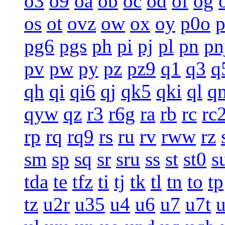
o3
o9
oa
ob
oc
od
of
og
os
ot
ovz
ow
ox
oy
p0o
pg6
pgs
ph
pi
pj
pl
pn
pn
pv
pw
py
pz
pz9
q1
q3
q
qh
qi
qi6
qj
qk5
qki
ql
q
qyw
qz
r3
r6g
ra
rb
rc
rc
rp
rq
rq9
rs
ru
rv
rww
rz
sm
sp
sq
sr
sru
ss
st
st0
s
tda
te
tfz
ti
tj
tk
tl
tn
to
tp
tz
u2r
u35
u4
u6
u7
u7t