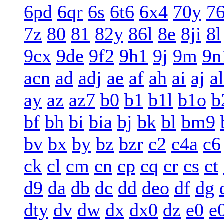
6pd
6qr
6s
6t6
6x4
70y
7
7z
80
81
82y
86l
8e
8ji
8l
9cx
9de
9f2
9h1
9j
9m
9n
acn
ad
adj
ae
af
ah
ai
aj
al
ay
az
az7
b0
b1
b1l
b1o
b
bf
bh
bi
bia
bj
bk
bl
bm9
bv
bx
by
bz
bzr
c2
c4a
c6
ck
cl
cm
cn
cp
cq
cr
cs
ct
d9
da
db
dc
dd
deo
df
dg
dty
dv
dw
dx
dx0
dz
e0
e