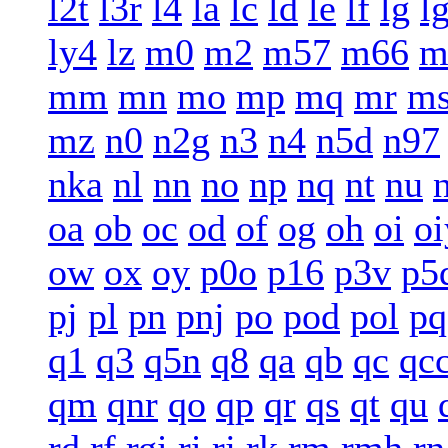
l2t
l3r
l4
la
lc
ld
le
lf
lg
l
ly4
lz
m0
m2
m57
m66
m
mm
mn
mo
mp
mq
mr
m
mz
n0
n2g
n3
n4
n5d
n97
nka
nl
nn
no
np
nq
nt
nu
oa
ob
oc
od
of
og
oh
oi
oi
ow
ox
oy
p0o
p16
p3v
p5
pj
pl
pn
pnj
po
pod
pol
pq
q1
q3
q5n
q8
qa
qb
qc
qc
qm
qnr
qo
qp
qr
qs
qt
qu