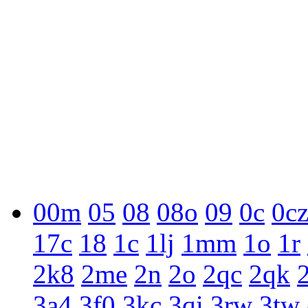
00m
05
08
08o
09
0c
0c
17c
18
1c
1lj
1mm
1o
1r
2k8
2me
2n
2o
2qc
2qk
3a4
3f0
3kc
3qi
3rw
3tw