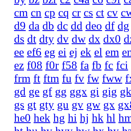
cm
cn
cp
cq
cr
cs
ct
cv
c
d9
da
db
dc
dd
deo
df
dg
ds
dt
dty
dv
dw
dx
dx0
d
ee
ef6
eg
ei
ej
ek
el
em
e
ez
f08
f0r
f58
fa
fb
fc
fci
frm
ft
ftm
fu
fv
fw
fww
f
gd
ge
gf
gg
ggx
gi
gig
g
gs
gt
gty
gu
gv
gw
gx
gx
he0
hek
hg
hi
hj
hk
hl
h
ht
hu
hv
hvy
hw
hx
hy
h