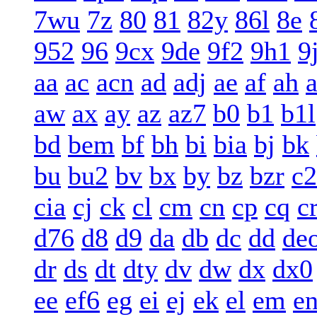
7wu
7z
80
81
82y
86l
8e
952
96
9cx
9de
9f2
9h1
9
aa
ac
acn
ad
adj
ae
af
ah
a
aw
ax
ay
az
az7
b0
b1
b1l
bd
bem
bf
bh
bi
bia
bj
bk
bu
bu2
bv
bx
by
bz
bzr
c2
cia
cj
ck
cl
cm
cn
cp
cq
c
d76
d8
d9
da
db
dc
dd
de
dr
ds
dt
dty
dv
dw
dx
dx0
ee
ef6
eg
ei
ej
ek
el
em
e