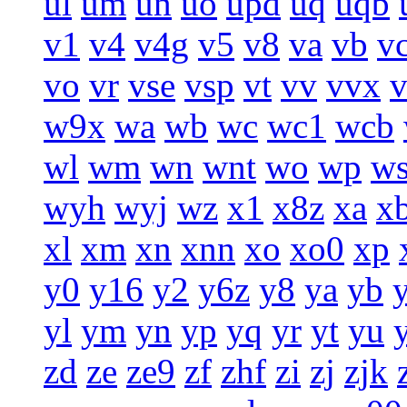
ul
um
un
uo
upd
uq
uqb
v1
v4
v4g
v5
v8
va
vb
v
vo
vr
vse
vsp
vt
vv
vvx
w9x
wa
wb
wc
wc1
wcb
wl
wm
wn
wnt
wo
wp
w
wyh
wyj
wz
x1
x8z
xa
x
xl
xm
xn
xnn
xo
xo0
xp
y0
y16
y2
y6z
y8
ya
yb
yl
ym
yn
yp
yq
yr
yt
yu
zd
ze
ze9
zf
zhf
zi
zj
zjk