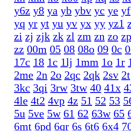
y6z
y8
ya
yb
ybv
yc
ye
yf
yq
yr
yt
yu
yv
yx
yy
yz1
zi
zj
zjk
zk
zl
zm
zn
zo
z
zz
00m
05
08
08o
09
0c
0
17c
18
1c
1lj
1mm
1o
1r
2me
2n
2o
2qc
2qk
2sv
2t
3kc
3qi
3rw
3tw
40
41x
4
4le
4t2
4vp
4z
51
52
53
5
5u
5ve
5w
61
62
63w
65
6mt
6pd
6qr
6s
6t6
6x4
7