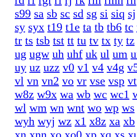
rd
rf
rgi
ri
rj
rk
rm
rmh
rn
s99
sa
sb
sc
sd
sg
si
siq
sj
sy
syx
t19
t1e
ta
tb
tb6
tc
tr
ts
tsb
tst
tt
tu
tv
tx
ty
tz
ug
ugw
uh
uhf
uk
ul
um
u
uy
uz
uzz
v0
v1
v4
v4g
v
vl
vn
vn2
vo
vr
vse
vsp
vt
w8z
w9x
wa
wb
wc
wc1
wl
wm
wn
wnt
wo
wp
ws
wyh
wyj
wz
x1
x8z
xa
xb
xn
xnn
xo
xo0
xp
xq
xs
x