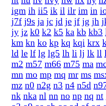
igm
ih
ii5
ik
il
ilr
im
in
i
j7f
j9s
ja
jc
jd
je
jf
jg
jh
j
jy
jz
k0
k2
k5
ka
kb
kb3
km
kn
ko
kp
kq
kqi
krx
ld
le
lf
lg
lg5
lh
li
lj
lk
ll
m2
m57
m66
m75
ma
m
mn
mo
mp
mq
mr
ms
ms
mz
n0
n2g
n3
n4
n5d
n9
nk
nka
nl
nn
no
np
nq
nt