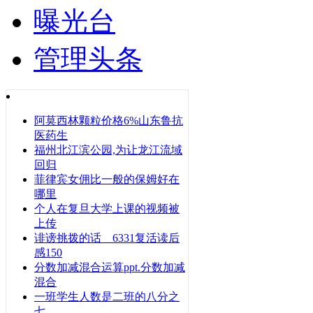
曝光台
管理头条
阿莫西林颗粒价格6%山东鲁抗
医药生
福州北江滨公园,为让龙江流域
回归
菲律宾女佣比一般的保姆好在
哪里
个人在复旦大学上课的视频被
上传
诽谤挑拨的话 6331复活读后
感150
分数加减混合运算ppt.分数加减
混合
一班学生人数是二班的八分之
七