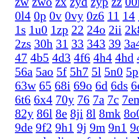
zw
zwo
zx
zyd
zyp
zz
0
0l4
0p
0v
0vy
0z6
11
14
1s
1u0
1zp
22
24o
2ii
2k
2zs
30h
31
33
343
39
3a
47
4b5
4d3
4f6
4h4
4hd
56a
5ao
5f
5h7
5l
5n0
5p
63w
65
68i
69o
6d
6ds
6
6t6
6x4
70y
76
7a
7c
7e
82y
86l
8e
8ji
8l
8mk
8o
9de
9f2
9h1
9j
9m
9n1
9