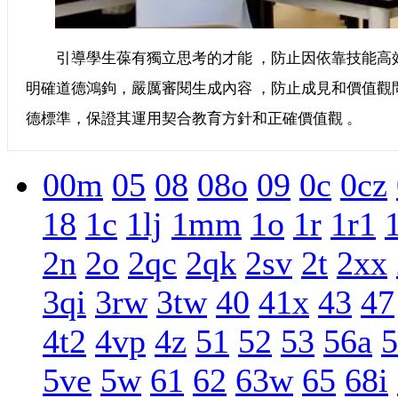
引導學生葆有獨立思考的才能 ，防止因依靠技能高效性而削弱
明確道德鴻鉤，嚴厲審閱生成內容 ，防止成見和價值觀
德標準，保證其運用契合教育方針和正確價值觀 。
00m
05
08
08o
09
0c
0cz
18
1c
1lj
1mm
1o
1r
1r1
2n
2o
2qc
2qk
2sv
2t
2xx
3qi
3rw
3tw
40
41x
43
47
4t2
4vp
4z
51
52
53
56a
5
5ve
5w
61
62
63w
65
68i