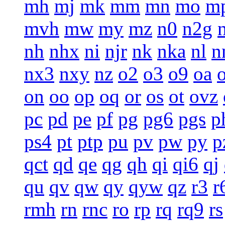
mh
mj
mk
mm
mn
mo
m
mvh
mw
my
mz
n0
n2g
nh
nhx
ni
njr
nk
nka
nl
n
nx3
nxy
nz
o2
o3
o9
oa
on
oo
op
oq
or
os
ot
ovz
pc
pd
pe
pf
pg
pg6
pgs
p
ps4
pt
ptp
pu
pv
pw
py
p
qct
qd
qe
qg
qh
qi
qi6
qj
qu
qv
qw
qy
qyw
qz
r3
r
rmh
rn
rnc
ro
rp
rq
rq9
rs