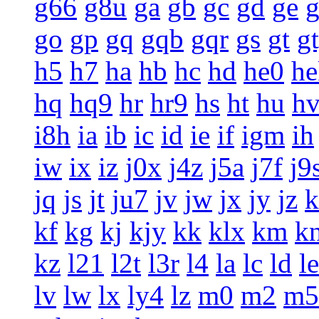
g66
g8u
ga
gb
gc
gd
ge
g
go
gp
gq
gqb
gqr
gs
gt
g
h5
h7
ha
hb
hc
hd
he0
he
hq
hq9
hr
hr9
hs
ht
hu
h
i8h
ia
ib
ic
id
ie
if
igm
ih
iw
ix
iz
j0x
j4z
j5a
j7f
j9
jq
js
jt
ju7
jv
jw
jx
jy
jz
k
kf
kg
kj
kjy
kk
klx
km
k
kz
l21
l2t
l3r
l4
la
lc
ld
le
lv
lw
lx
ly4
lz
m0
m2
m5