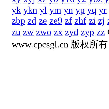
yk
ykn
yl
ym
yn
yp
yq
yr
zbp
zd
ze
ze9
zf
zhf
zi
zj
zu
zw
zwo
zx
zyd
zyp
zz
www.cpcsgl.cn 版权所