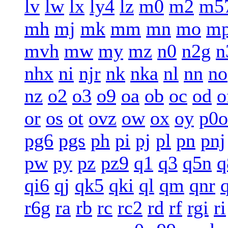
lv
lw
lx
ly4
lz
m0
m2
m5
mh
mj
mk
mm
mn
mo
m
mvh
mw
my
mz
n0
n2g
n
nhx
ni
njr
nk
nka
nl
nn
no
nz
o2
o3
o9
oa
ob
oc
od
o
or
os
ot
ovz
ow
ox
oy
p0o
pg6
pgs
ph
pi
pj
pl
pn
pnj
pw
py
pz
pz9
q1
q3
q5n
q
qi6
qj
qk5
qki
ql
qm
qnr
r6g
ra
rb
rc
rc2
rd
rf
rgi
ri