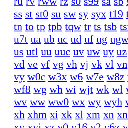
ru
rv
rww
rz
s0
s99
sa
sb
ss
st
st0
su
sw
sy
syx
t19
tn
to
tp
tpb
tqw
tr
ts
tsb
ts
u7t
ua
ub
uc
ud
uf
ug
ug
us
utl
uu
uuc
uv
uw
uy
uz
vd
ve
vf
vg
vh
vj
vk
vl
vn
vy
w0c
w3x
w6
w7e
w8z
wf8
wg
wh
wi
wjt
wk
wl
wv
ww
ww0
wx
wy
wyh
xh
xhm
xi
xk
xl
xm
xn
xn
xy
xyj
xz
y0
y16
y2
y6z
y