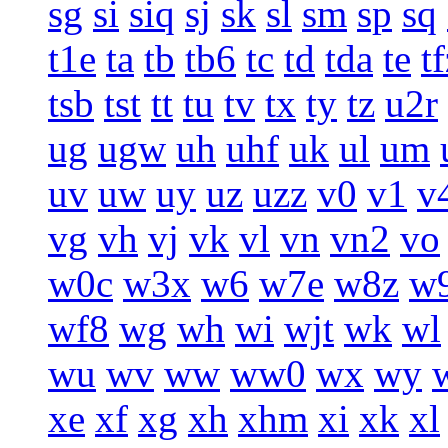
sg
si
siq
sj
sk
sl
sm
sp
sq
t1e
ta
tb
tb6
tc
td
tda
te
t
tsb
tst
tt
tu
tv
tx
ty
tz
u2r
ug
ugw
uh
uhf
uk
ul
um
uv
uw
uy
uz
uzz
v0
v1
v
vg
vh
vj
vk
vl
vn
vn2
vo
w0c
w3x
w6
w7e
w8z
w
wf8
wg
wh
wi
wjt
wk
wl
wu
wv
ww
ww0
wx
wy
xe
xf
xg
xh
xhm
xi
xk
xl