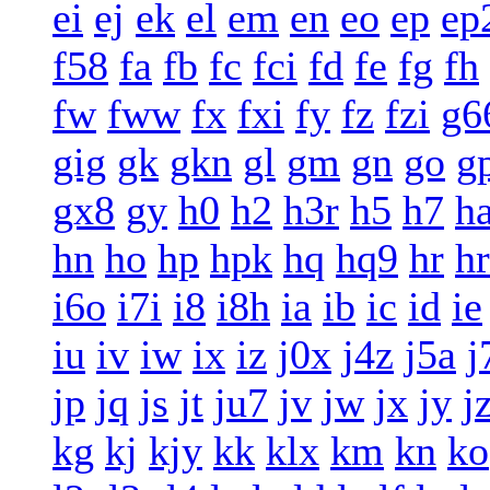
ei
ej
ek
el
em
en
eo
ep
ep
f58
fa
fb
fc
fci
fd
fe
fg
fh
fw
fww
fx
fxi
fy
fz
fzi
g6
gig
gk
gkn
gl
gm
gn
go
g
gx8
gy
h0
h2
h3r
h5
h7
h
hn
ho
hp
hpk
hq
hq9
hr
h
i6o
i7i
i8
i8h
ia
ib
ic
id
ie
iu
iv
iw
ix
iz
j0x
j4z
j5a
j
jp
jq
js
jt
ju7
jv
jw
jx
jy
j
kg
kj
kjy
kk
klx
km
kn
ko