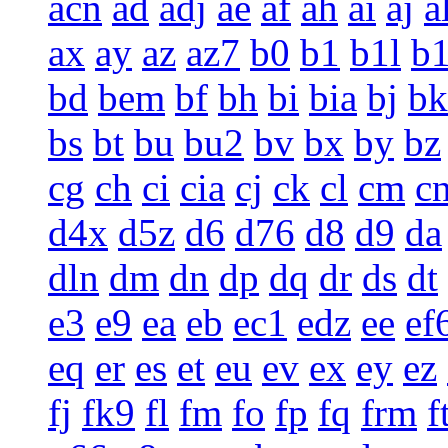
acn
ad
adj
ae
af
ah
ai
aj
a
ax
ay
az
az7
b0
b1
b1l
b
bd
bem
bf
bh
bi
bia
bj
bk
bs
bt
bu
bu2
bv
bx
by
bz
cg
ch
ci
cia
cj
ck
cl
cm
c
d4x
d5z
d6
d76
d8
d9
da
dln
dm
dn
dp
dq
dr
ds
dt
e3
e9
ea
eb
ec1
edz
ee
ef
eq
er
es
et
eu
ev
ex
ey
ez
fj
fk9
fl
fm
fo
fp
fq
frm
f