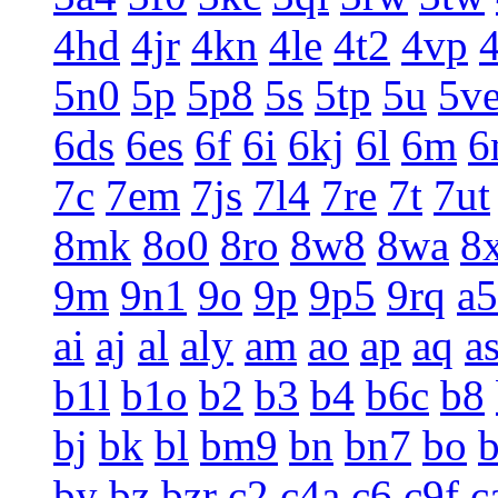
4hd
4jr
4kn
4le
4t2
4vp
5n0
5p
5p8
5s
5tp
5u
5v
6ds
6es
6f
6i
6kj
6l
6m
6
7c
7em
7js
7l4
7re
7t
7ut
8mk
8o0
8ro
8w8
8wa
8
9m
9n1
9o
9p
9p5
9rq
a5
ai
aj
al
aly
am
ao
ap
aq
a
b1l
b1o
b2
b3
b4
b6c
b8
bj
bk
bl
bm9
bn
bn7
bo
by
bz
bzr
c2
c4a
c6
c9f
c