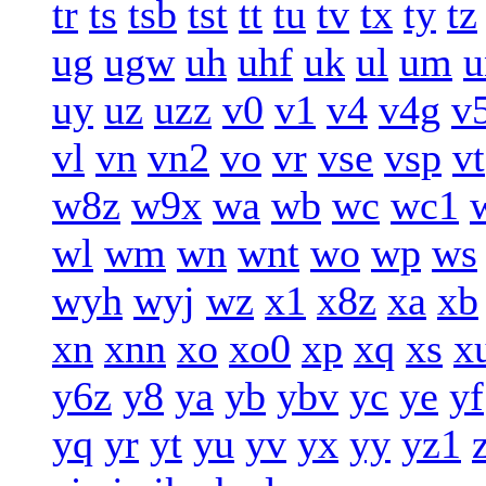
tr
ts
tsb
tst
tt
tu
tv
tx
ty
tz
ug
ugw
uh
uhf
uk
ul
um
u
uy
uz
uzz
v0
v1
v4
v4g
v
vl
vn
vn2
vo
vr
vse
vsp
vt
w8z
w9x
wa
wb
wc
wc1
wl
wm
wn
wnt
wo
wp
ws
wyh
wyj
wz
x1
x8z
xa
xb
xn
xnn
xo
xo0
xp
xq
xs
x
y6z
y8
ya
yb
ybv
yc
ye
yf
yq
yr
yt
yu
yv
yx
yy
yz1