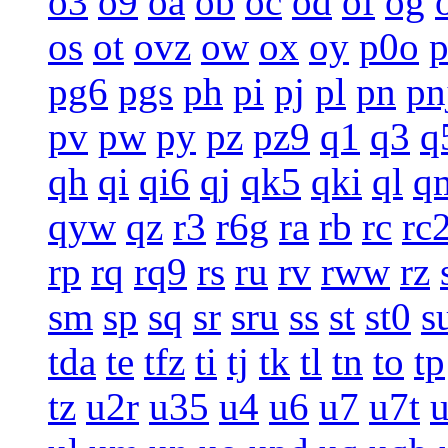
o3
o9
oa
ob
oc
od
of
og
os
ot
ovz
ow
ox
oy
p0o
pg6
pgs
ph
pi
pj
pl
pn
pn
pv
pw
py
pz
pz9
q1
q3
q
qh
qi
qi6
qj
qk5
qki
ql
q
qyw
qz
r3
r6g
ra
rb
rc
rc
rp
rq
rq9
rs
ru
rv
rww
rz
sm
sp
sq
sr
sru
ss
st
st0
s
tda
te
tfz
ti
tj
tk
tl
tn
to
tp
tz
u2r
u35
u4
u6
u7
u7t