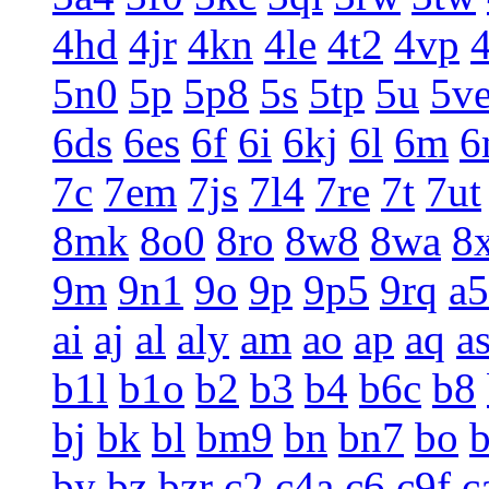
4hd
4jr
4kn
4le
4t2
4vp
5n0
5p
5p8
5s
5tp
5u
5v
6ds
6es
6f
6i
6kj
6l
6m
6
7c
7em
7js
7l4
7re
7t
7ut
8mk
8o0
8ro
8w8
8wa
8
9m
9n1
9o
9p
9p5
9rq
a5
ai
aj
al
aly
am
ao
ap
aq
a
b1l
b1o
b2
b3
b4
b6c
b8
bj
bk
bl
bm9
bn
bn7
bo
by
bz
bzr
c2
c4a
c6
c9f
c