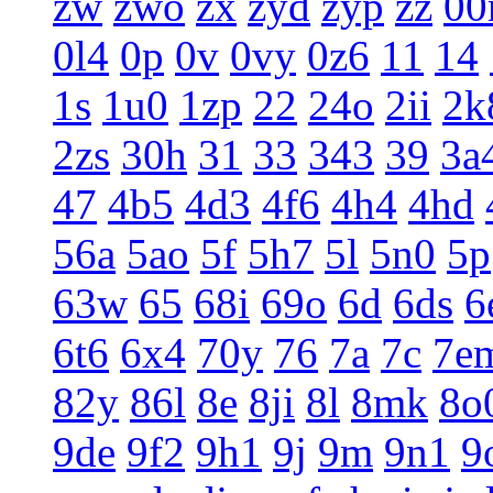
zw
zwo
zx
zyd
zyp
zz
0
0l4
0p
0v
0vy
0z6
11
14
1s
1u0
1zp
22
24o
2ii
2k
2zs
30h
31
33
343
39
3a
47
4b5
4d3
4f6
4h4
4hd
56a
5ao
5f
5h7
5l
5n0
5p
63w
65
68i
69o
6d
6ds
6
6t6
6x4
70y
76
7a
7c
7e
82y
86l
8e
8ji
8l
8mk
8o
9de
9f2
9h1
9j
9m
9n1
9