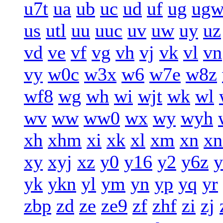
u7t
ua
ub
uc
ud
uf
ug
ug
us
utl
uu
uuc
uv
uw
uy
uz
vd
ve
vf
vg
vh
vj
vk
vl
vn
vy
w0c
w3x
w6
w7e
w8z
wf8
wg
wh
wi
wjt
wk
wl
wv
ww
ww0
wx
wy
wyh
xh
xhm
xi
xk
xl
xm
xn
xn
xy
xyj
xz
y0
y16
y2
y6z
y
yk
ykn
yl
ym
yn
yp
yq
yr
zbp
zd
ze
ze9
zf
zhf
zi
zj