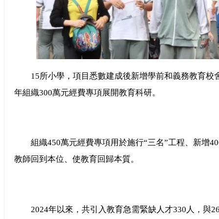
15所小學，項目悉數建成後新增學前和義務教育校舍29
年組織300萬元經費專項展開教育科研。
組織450萬元經費專項用於施行“三名”工程、新增40
教師回到本位、使教育回歸本質。
2024年以來，共引入教育急需緊缺人才330人，與2