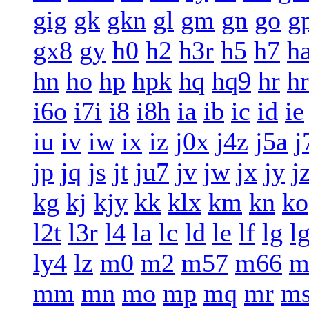
gig
gk
gkn
gl
gm
gn
go
g
gx8
gy
h0
h2
h3r
h5
h7
h
hn
ho
hp
hpk
hq
hq9
hr
h
i6o
i7i
i8
i8h
ia
ib
ic
id
ie
iu
iv
iw
ix
iz
j0x
j4z
j5a
j
jp
jq
js
jt
ju7
jv
jw
jx
jy
j
kg
kj
kjy
kk
klx
km
kn
ko
l2t
l3r
l4
la
lc
ld
le
lf
lg
l
ly4
lz
m0
m2
m57
m66
m
mm
mn
mo
mp
mq
mr
m