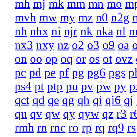
mh
mj
mk
mm
mn
mo
m
mvh
mw
my
mz
n0
n2g
nh
nhx
ni
njr
nk
nka
nl
n
nx3
nxy
nz
o2
o3
o9
oa
on
oo
op
oq
or
os
ot
ovz
pc
pd
pe
pf
pg
pg6
pgs
p
ps4
pt
ptp
pu
pv
pw
py
p
qct
qd
qe
qg
qh
qi
qi6
qj
qu
qv
qw
qy
qyw
qz
r3
r
rmh
rn
rnc
ro
rp
rq
rq9
rs