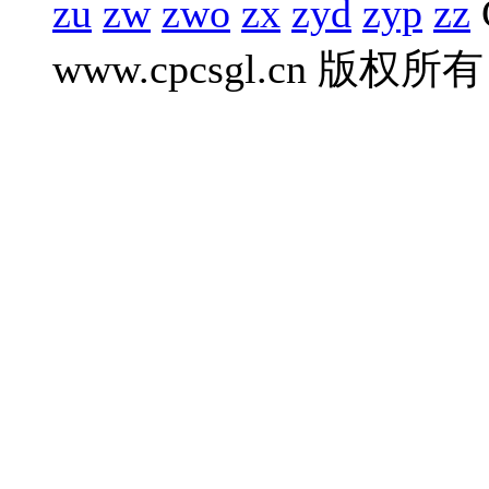
zu
zw
zwo
zx
zyd
zyp
zz
www.cpcsgl.cn 版权所