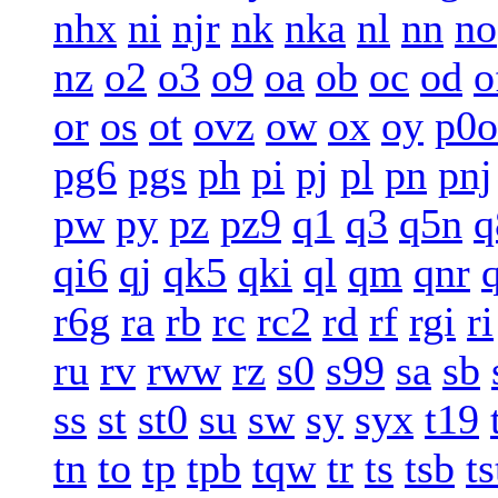
nhx
ni
njr
nk
nka
nl
nn
no
nz
o2
o3
o9
oa
ob
oc
od
o
or
os
ot
ovz
ow
ox
oy
p0o
pg6
pgs
ph
pi
pj
pl
pn
pnj
pw
py
pz
pz9
q1
q3
q5n
q
qi6
qj
qk5
qki
ql
qm
qnr
r6g
ra
rb
rc
rc2
rd
rf
rgi
ri
ru
rv
rww
rz
s0
s99
sa
sb
ss
st
st0
su
sw
sy
syx
t19
tn
to
tp
tpb
tqw
tr
ts
tsb
ts