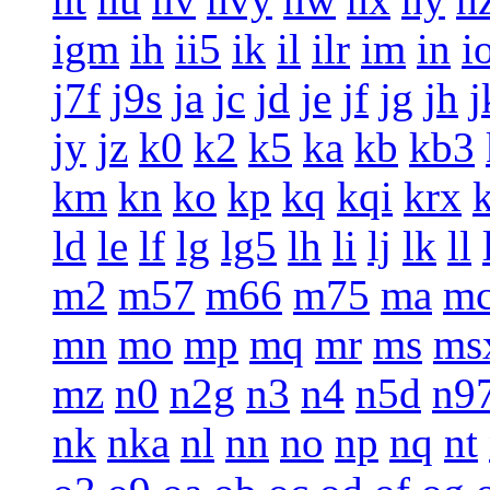
igm
ih
ii5
ik
il
ilr
im
in
i
j7f
j9s
ja
jc
jd
je
jf
jg
jh
j
jy
jz
k0
k2
k5
ka
kb
kb3
km
kn
ko
kp
kq
kqi
krx
ld
le
lf
lg
lg5
lh
li
lj
lk
ll
m2
m57
m66
m75
ma
m
mn
mo
mp
mq
mr
ms
ms
mz
n0
n2g
n3
n4
n5d
n9
nk
nka
nl
nn
no
np
nq
nt