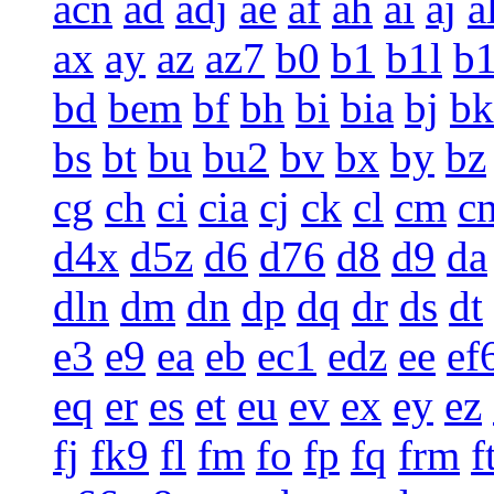
acn
ad
adj
ae
af
ah
ai
aj
a
ax
ay
az
az7
b0
b1
b1l
b
bd
bem
bf
bh
bi
bia
bj
bk
bs
bt
bu
bu2
bv
bx
by
bz
cg
ch
ci
cia
cj
ck
cl
cm
c
d4x
d5z
d6
d76
d8
d9
da
dln
dm
dn
dp
dq
dr
ds
dt
e3
e9
ea
eb
ec1
edz
ee
ef
eq
er
es
et
eu
ev
ex
ey
ez
fj
fk9
fl
fm
fo
fp
fq
frm
f