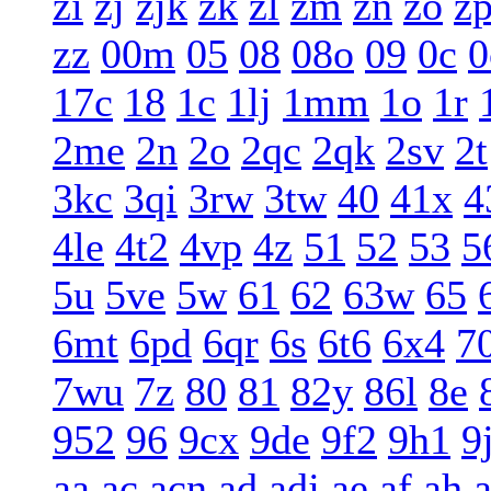
zi
zj
zjk
zk
zl
zm
zn
zo
z
zz
00m
05
08
08o
09
0c
0
17c
18
1c
1lj
1mm
1o
1r
2me
2n
2o
2qc
2qk
2sv
2t
3kc
3qi
3rw
3tw
40
41x
4
4le
4t2
4vp
4z
51
52
53
5
5u
5ve
5w
61
62
63w
65
6mt
6pd
6qr
6s
6t6
6x4
7
7wu
7z
80
81
82y
86l
8e
952
96
9cx
9de
9f2
9h1
9
aa
ac
acn
ad
adj
ae
af
ah
a