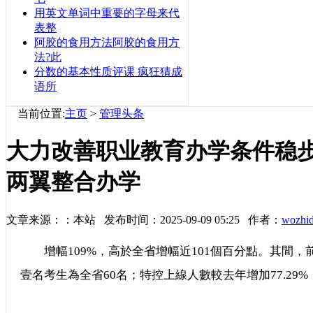
用英文单词中重要的字母来代
表整
阿胶的食用方法阿胶的食用方
法?此
分数的基本性质评课 疯狂猜成
语所
当前位置:
主页
>
管理头条
大力改善职业教育办学条件稳
两翼整合办学
文章来源：：本站 发布时间：2025-09-09 05:25 作者：
wozhi
增幅109%，高於全省增幅近101個百分點。其間，前
壹名考生為全省60名；特控上線人數較去年增加77.29