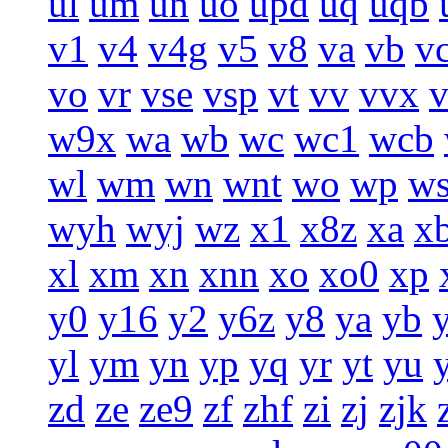
ul
um
un
uo
upd
uq
uqb
v1
v4
v4g
v5
v8
va
vb
v
vo
vr
vse
vsp
vt
vv
vvx
w9x
wa
wb
wc
wc1
wcb
wl
wm
wn
wnt
wo
wp
w
wyh
wyj
wz
x1
x8z
xa
x
xl
xm
xn
xnn
xo
xo0
xp
y0
y16
y2
y6z
y8
ya
yb
yl
ym
yn
yp
yq
yr
yt
yu
zd
ze
ze9
zf
zhf
zi
zj
zjk