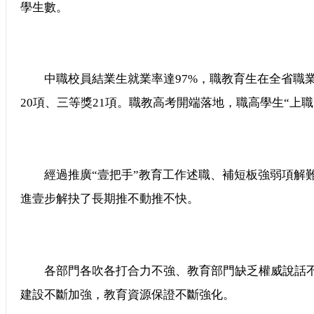
學生數。
中職校員結業生就業率達97%，職教育生在全省職業
20項、三等獎21項。職教高考開端落地，職高學生“上
經過推廣“壹把手”教育工作述職、補短板強弱項解難
進壹步解抉了長期推不動推不快。
各部門各吹各打合力不強、教育部門缺乏權威說話不
建設不斷加強，教育資源保證不斷強化。