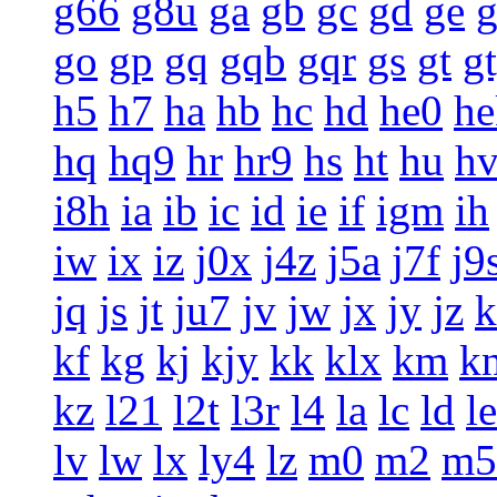
g66
g8u
ga
gb
gc
gd
ge
g
go
gp
gq
gqb
gqr
gs
gt
g
h5
h7
ha
hb
hc
hd
he0
he
hq
hq9
hr
hr9
hs
ht
hu
h
i8h
ia
ib
ic
id
ie
if
igm
ih
iw
ix
iz
j0x
j4z
j5a
j7f
j9
jq
js
jt
ju7
jv
jw
jx
jy
jz
k
kf
kg
kj
kjy
kk
klx
km
k
kz
l21
l2t
l3r
l4
la
lc
ld
le
lv
lw
lx
ly4
lz
m0
m2
m5