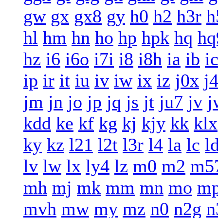
gw
gx
gx8
gy
h0
h2
h3r
h
hl
hm
hn
ho
hp
hpk
hq
hq
hz
i6
i6o
i7i
i8
i8h
ia
ib
i
ip
ir
it
iu
iv
iw
ix
iz
j0x
j
jm
jn
jo
jp
jq
js
jt
ju7
jv
j
kdd
ke
kf
kg
kj
kjy
kk
klx
ky
kz
l21
l2t
l3r
l4
la
lc
l
lv
lw
lx
ly4
lz
m0
m2
m5
mh
mj
mk
mm
mn
mo
m
mvh
mw
my
mz
n0
n2g
n