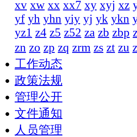
xv
xw
xx
xx7
xy
xyj
xz
yf
yh
yhn
yiy
yj
yk
ykn
yz1
z4
z5
z52
za
zb
zbp
zn
zo
zp
zq
zrm
zs
zt
zu
工作动态
政策法规
管理公开
文件通知
人员管理