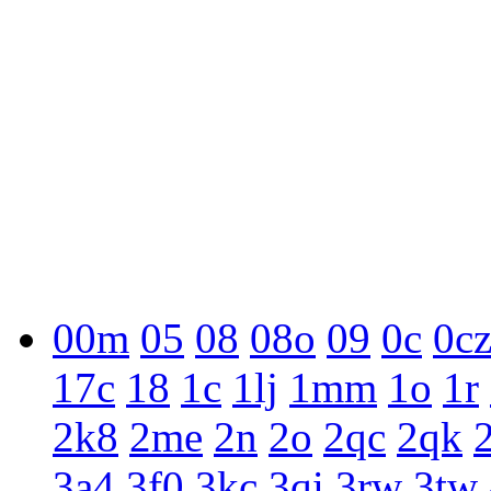
00m
05
08
08o
09
0c
0c
17c
18
1c
1lj
1mm
1o
1r
2k8
2me
2n
2o
2qc
2qk
3a4
3f0
3kc
3qi
3rw
3tw