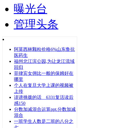
曝光台
管理头条
阿莫西林颗粒价格6%山东鲁抗
医药生
福州北江滨公园,为让龙江流域
回归
菲律宾女佣比一般的保姆好在
哪里
个人在复旦大学上课的视频被
上传
诽谤挑拨的话 6331复活读后
感150
分数加减混合运算ppt.分数加减
混合
一班学生人数是二班的八分之
七