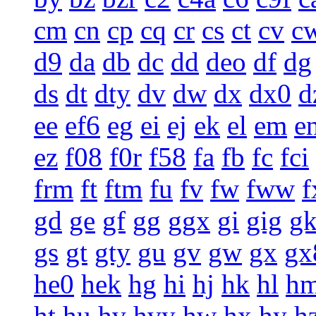
cm
cn
cp
cq
cr
cs
ct
cv
c
d9
da
db
dc
dd
deo
df
dg
ds
dt
dty
dv
dw
dx
dx0
d
ee
ef6
eg
ei
ej
ek
el
em
e
ez
f08
f0r
f58
fa
fb
fc
fci
frm
ft
ftm
fu
fv
fw
fww
f
gd
ge
gf
gg
ggx
gi
gig
g
gs
gt
gty
gu
gv
gw
gx
gx
he0
hek
hg
hi
hj
hk
hl
h
ht
hu
hv
hvy
hw
hx
hy
h