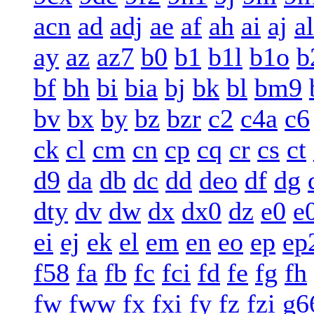
acn
ad
adj
ae
af
ah
ai
aj
al
ay
az
az7
b0
b1
b1l
b1o
b
bf
bh
bi
bia
bj
bk
bl
bm9
bv
bx
by
bz
bzr
c2
c4a
c6
ck
cl
cm
cn
cp
cq
cr
cs
ct
d9
da
db
dc
dd
deo
df
dg
dty
dv
dw
dx
dx0
dz
e0
e
ei
ej
ek
el
em
en
eo
ep
ep
f58
fa
fb
fc
fci
fd
fe
fg
fh
fw
fww
fx
fxi
fy
fz
fzi
g6