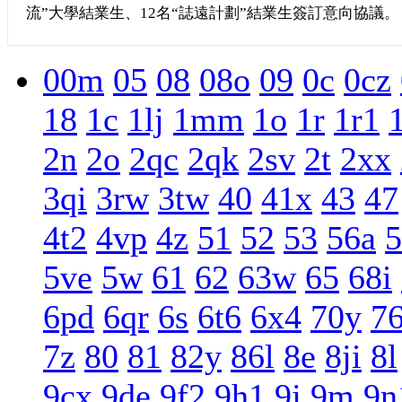
流”大學結業生、12名“誌遠計劃”結業生簽訂意向協議。
00m
05
08
08o
09
0c
0cz
18
1c
1lj
1mm
1o
1r
1r1
2n
2o
2qc
2qk
2sv
2t
2xx
3qi
3rw
3tw
40
41x
43
47
4t2
4vp
4z
51
52
53
56a
5
5ve
5w
61
62
63w
65
68i
6pd
6qr
6s
6t6
6x4
70y
7
7z
80
81
82y
86l
8e
8ji
8l
9cx
9de
9f2
9h1
9j
9m
9n