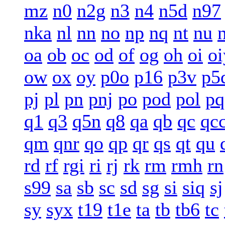
mz
n0
n2g
n3
n4
n5d
n97
nka
nl
nn
no
np
nq
nt
nu
oa
ob
oc
od
of
og
oh
oi
oi
ow
ox
oy
p0o
p16
p3v
p5
pj
pl
pn
pnj
po
pod
pol
pq
q1
q3
q5n
q8
qa
qb
qc
qc
qm
qnr
qo
qp
qr
qs
qt
qu
rd
rf
rgi
ri
rj
rk
rm
rmh
rn
s99
sa
sb
sc
sd
sg
si
siq
sj
sy
syx
t19
t1e
ta
tb
tb6
tc