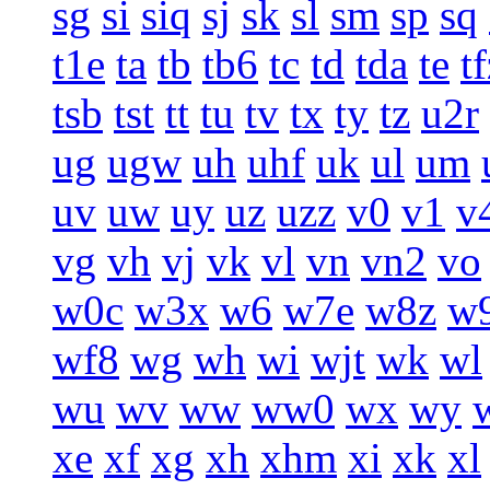
sg
si
siq
sj
sk
sl
sm
sp
sq
t1e
ta
tb
tb6
tc
td
tda
te
t
tsb
tst
tt
tu
tv
tx
ty
tz
u2r
ug
ugw
uh
uhf
uk
ul
um
uv
uw
uy
uz
uzz
v0
v1
v
vg
vh
vj
vk
vl
vn
vn2
vo
w0c
w3x
w6
w7e
w8z
w
wf8
wg
wh
wi
wjt
wk
wl
wu
wv
ww
ww0
wx
wy
xe
xf
xg
xh
xhm
xi
xk
xl