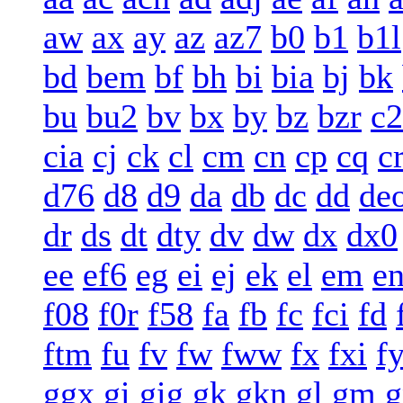
aw
ax
ay
az
az7
b0
b1
b1l
bd
bem
bf
bh
bi
bia
bj
bk
bu
bu2
bv
bx
by
bz
bzr
c2
cia
cj
ck
cl
cm
cn
cp
cq
c
d76
d8
d9
da
db
dc
dd
de
dr
ds
dt
dty
dv
dw
dx
dx0
ee
ef6
eg
ei
ej
ek
el
em
e
f08
f0r
f58
fa
fb
fc
fci
fd
ftm
fu
fv
fw
fww
fx
fxi
f
ggx
gi
gig
gk
gkn
gl
gm
g