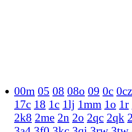
00m
05
08
08o
09
0c
0c
17c
18
1c
1lj
1mm
1o
1r
2k8
2me
2n
2o
2qc
2qk
3a4
3f0
3kc
3qi
3rw
3tw