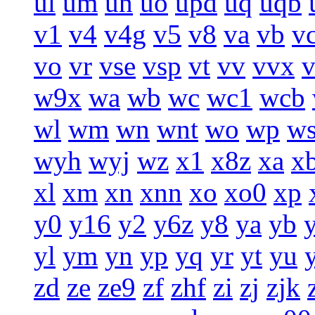
ul
um
un
uo
upd
uq
uqb
v1
v4
v4g
v5
v8
va
vb
v
vo
vr
vse
vsp
vt
vv
vvx
w9x
wa
wb
wc
wc1
wcb
wl
wm
wn
wnt
wo
wp
w
wyh
wyj
wz
x1
x8z
xa
x
xl
xm
xn
xnn
xo
xo0
xp
y0
y16
y2
y6z
y8
ya
yb
yl
ym
yn
yp
yq
yr
yt
yu
zd
ze
ze9
zf
zhf
zi
zj
zjk