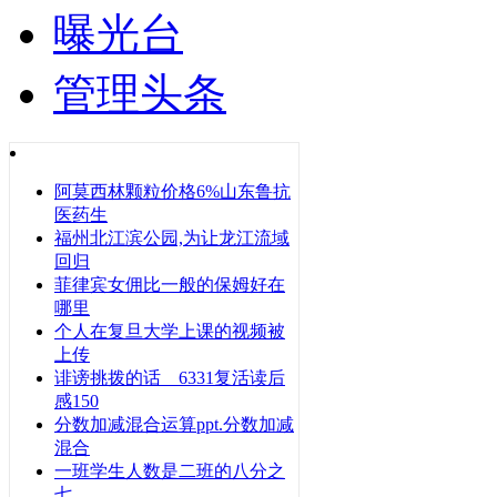
曝光台
管理头条
阿莫西林颗粒价格6%山东鲁抗
医药生
福州北江滨公园,为让龙江流域
回归
菲律宾女佣比一般的保姆好在
哪里
个人在复旦大学上课的视频被
上传
诽谤挑拨的话 6331复活读后
感150
分数加减混合运算ppt.分数加减
混合
一班学生人数是二班的八分之
七