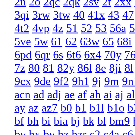
2n
2o
2qc
2qk
2sv
2t
2xx
3qi
3rw
3tw
40
41x
43
47
4t2
4vp
4z
51
52
53
56a
5
5ve
5w
61
62
63w
65
68i
6pd
6qr
6s
6t6
6x4
70y
7
7z
80
81
82y
86l
8e
8ji
8l
9cx
9de
9f2
9h1
9j
9m
9n
acn
ad
adj
ae
af
ah
ai
aj
al
ay
az
az7
b0
b1
b1l
b1o
b
bf
bh
bi
bia
bj
bk
bl
bm9
bv
bx
by
bz
bzr
c2
c4a
c6