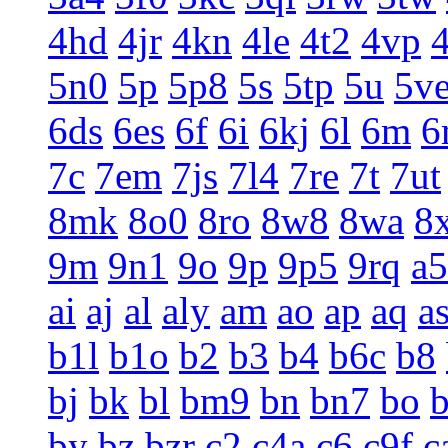
4hd
4jr
4kn
4le
4t2
4vp
5n0
5p
5p8
5s
5tp
5u
5v
6ds
6es
6f
6i
6kj
6l
6m
6
7c
7em
7js
7l4
7re
7t
7ut
8mk
8o0
8ro
8w8
8wa
8
9m
9n1
9o
9p
9p5
9rq
a5
ai
aj
al
aly
am
ao
ap
aq
a
b1l
b1o
b2
b3
b4
b6c
b8
bj
bk
bl
bm9
bn
bn7
bo
by
bz
bzr
c2
c4a
c6
c9f
c