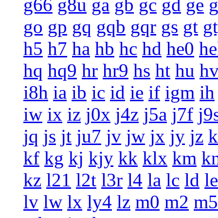
g66
g8u
ga
gb
gc
gd
ge
g
go
gp
gq
gqb
gqr
gs
gt
g
h5
h7
ha
hb
hc
hd
he0
he
hq
hq9
hr
hr9
hs
ht
hu
h
i8h
ia
ib
ic
id
ie
if
igm
ih
iw
ix
iz
j0x
j4z
j5a
j7f
j9
jq
js
jt
ju7
jv
jw
jx
jy
jz
k
kf
kg
kj
kjy
kk
klx
km
k
kz
l21
l2t
l3r
l4
la
lc
ld
le
lv
lw
lx
ly4
lz
m0
m2
m5