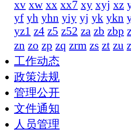
xv
xw
xx
xx7
xy
xyj
xz
yf
yh
yhn
yiy
yj
yk
ykn
yz1
z4
z5
z52
za
zb
zbp
zn
zo
zp
zq
zrm
zs
zt
zu
工作动态
政策法规
管理公开
文件通知
人员管理