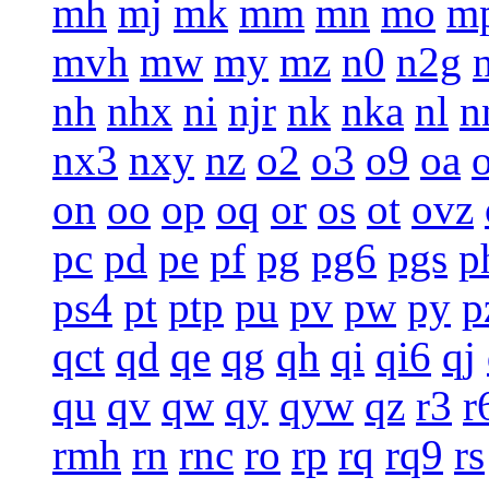
mh
mj
mk
mm
mn
mo
m
mvh
mw
my
mz
n0
n2g
nh
nhx
ni
njr
nk
nka
nl
n
nx3
nxy
nz
o2
o3
o9
oa
on
oo
op
oq
or
os
ot
ovz
pc
pd
pe
pf
pg
pg6
pgs
p
ps4
pt
ptp
pu
pv
pw
py
p
qct
qd
qe
qg
qh
qi
qi6
qj
qu
qv
qw
qy
qyw
qz
r3
r
rmh
rn
rnc
ro
rp
rq
rq9
rs