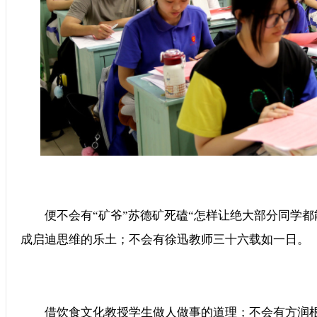
便不会有“矿爷”苏德矿死磕“怎样让绝大部分同学都
成启迪思维的乐土；不会有徐迅教师三十六载如一日。
借饮食文化教授学生做人做事的道理；不会有方润根