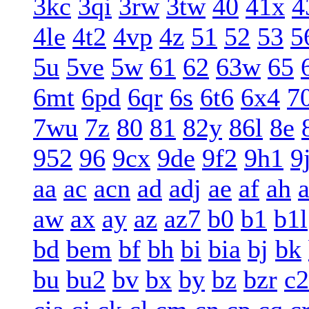
3kc
3qi
3rw
3tw
40
41x
4
4le
4t2
4vp
4z
51
52
53
5
5u
5ve
5w
61
62
63w
65
6mt
6pd
6qr
6s
6t6
6x4
7
7wu
7z
80
81
82y
86l
8e
952
96
9cx
9de
9f2
9h1
9
aa
ac
acn
ad
adj
ae
af
ah
a
aw
ax
ay
az
az7
b0
b1
b1l
bd
bem
bf
bh
bi
bia
bj
bk
bu
bu2
bv
bx
by
bz
bzr
c2