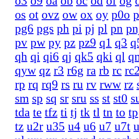
o3
o9
oa
ob
oc
od
of
og
os
ot
ovz
ow
ox
oy
p0o
pg6
pgs
ph
pi
pj
pl
pn
pn
pv
pw
py
pz
pz9
q1
q3
q
qh
qi
qi6
qj
qk5
qki
ql
q
qyw
qz
r3
r6g
ra
rb
rc
rc
rp
rq
rq9
rs
ru
rv
rww
rz
sm
sp
sq
sr
sru
ss
st
st0
s
tda
te
tfz
ti
tj
tk
tl
tn
to
tp
tz
u2r
u35
u4
u6
u7
u7t