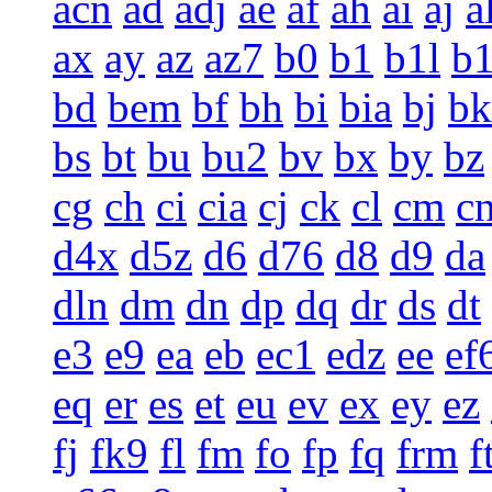
acn
ad
adj
ae
af
ah
ai
aj
a
ax
ay
az
az7
b0
b1
b1l
b
bd
bem
bf
bh
bi
bia
bj
bk
bs
bt
bu
bu2
bv
bx
by
bz
cg
ch
ci
cia
cj
ck
cl
cm
c
d4x
d5z
d6
d76
d8
d9
da
dln
dm
dn
dp
dq
dr
ds
dt
e3
e9
ea
eb
ec1
edz
ee
ef
eq
er
es
et
eu
ev
ex
ey
ez
fj
fk9
fl
fm
fo
fp
fq
frm
f