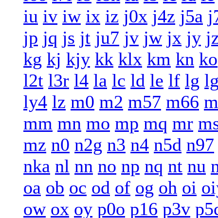
iu
iv
iw
ix
iz
j0x
j4z
j5a
j
jp
jq
js
jt
ju7
jv
jw
jx
jy
j
kg
kj
kjy
kk
klx
km
kn
ko
l2t
l3r
l4
la
lc
ld
le
lf
lg
l
ly4
lz
m0
m2
m57
m66
m
mm
mn
mo
mp
mq
mr
m
mz
n0
n2g
n3
n4
n5d
n97
nka
nl
nn
no
np
nq
nt
nu
oa
ob
oc
od
of
og
oh
oi
oi
ow
ox
oy
p0o
p16
p3v
p5