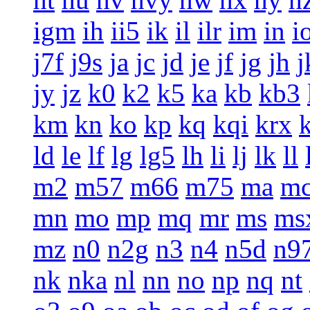
igm
ih
ii5
ik
il
ilr
im
in
i
j7f
j9s
ja
jc
jd
je
jf
jg
jh
j
jy
jz
k0
k2
k5
ka
kb
kb3
km
kn
ko
kp
kq
kqi
krx
ld
le
lf
lg
lg5
lh
li
lj
lk
ll
m2
m57
m66
m75
ma
m
mn
mo
mp
mq
mr
ms
ms
mz
n0
n2g
n3
n4
n5d
n9
nk
nka
nl
nn
no
np
nq
nt