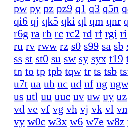
pw
py
pz
pz9
q1
q3
q5n
q
qi6
qj
qk5
qki
ql
qm
qnr
r6g
ra
rb
rc
rc2
rd
rf
rgi
ri
ru
rv
rww
rz
s0
s99
sa
sb
ss
st
st0
su
sw
sy
syx
t19
tn
to
tp
tpb
tqw
tr
ts
tsb
ts
u7t
ua
ub
uc
ud
uf
ug
ug
us
utl
uu
uuc
uv
uw
uy
uz
vd
ve
vf
vg
vh
vj
vk
vl
vn
vy
w0c
w3x
w6
w7e
w8z