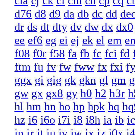
cia
cj
ck
cl
cm
cn
cp
cq
c
d76
d8
d9
da
db
dc
dd
de
dr
ds
dt
dty
dv
dw
dx
dx0
ee
ef6
eg
ei
ej
ek
el
em
e
f08
f0r
f58
fa
fb
fc
fci
fd
ftm
fu
fv
fw
fww
fx
fxi
f
ggx
gi
gig
gk
gkn
gl
gm
g
gw
gx
gx8
gy
h0
h2
h3r
h
hl
hm
hn
ho
hp
hpk
hq
hq
hz
i6
i6o
i7i
i8
i8h
ia
ib
i
ip
ir
it
iu
iv
iw
ix
iz
j0x
j