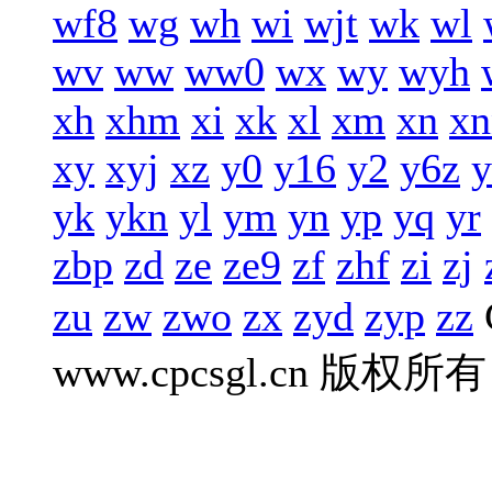
wf8
wg
wh
wi
wjt
wk
wl
wv
ww
ww0
wx
wy
wyh
xh
xhm
xi
xk
xl
xm
xn
xn
xy
xyj
xz
y0
y16
y2
y6z
y
yk
ykn
yl
ym
yn
yp
yq
yr
zbp
zd
ze
ze9
zf
zhf
zi
zj
zu
zw
zwo
zx
zyd
zyp
zz
www.cpcsgl.cn 版权所