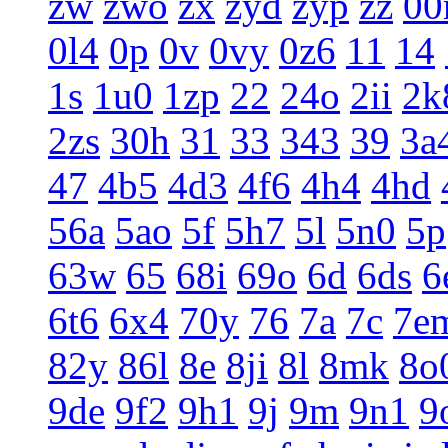
zw
zwo
zx
zyd
zyp
zz
0
0l4
0p
0v
0vy
0z6
11
14
1s
1u0
1zp
22
24o
2ii
2k
2zs
30h
31
33
343
39
3a
47
4b5
4d3
4f6
4h4
4hd
56a
5ao
5f
5h7
5l
5n0
5p
63w
65
68i
69o
6d
6ds
6
6t6
6x4
70y
76
7a
7c
7e
82y
86l
8e
8ji
8l
8mk
8o
9de
9f2
9h1
9j
9m
9n1
9