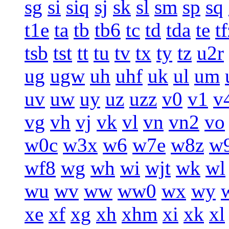
sg
si
siq
sj
sk
sl
sm
sp
sq
t1e
ta
tb
tb6
tc
td
tda
te
t
tsb
tst
tt
tu
tv
tx
ty
tz
u2r
ug
ugw
uh
uhf
uk
ul
um
uv
uw
uy
uz
uzz
v0
v1
v
vg
vh
vj
vk
vl
vn
vn2
vo
w0c
w3x
w6
w7e
w8z
w
wf8
wg
wh
wi
wjt
wk
wl
wu
wv
ww
ww0
wx
wy
xe
xf
xg
xh
xhm
xi
xk
xl