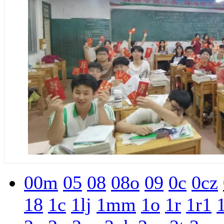
00m
05
08
08o
09
0c
0cz
18
1c
1lj
1mm
1o
1r
1r1