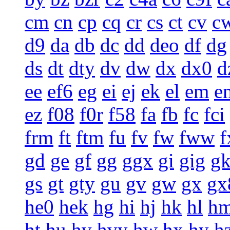
cm
cn
cp
cq
cr
cs
ct
cv
c
d9
da
db
dc
dd
deo
df
dg
ds
dt
dty
dv
dw
dx
dx0
d
ee
ef6
eg
ei
ej
ek
el
em
e
ez
f08
f0r
f58
fa
fb
fc
fci
frm
ft
ftm
fu
fv
fw
fww
f
gd
ge
gf
gg
ggx
gi
gig
g
gs
gt
gty
gu
gv
gw
gx
gx
he0
hek
hg
hi
hj
hk
hl
h
ht
hu
hv
hvy
hw
hx
hy
h