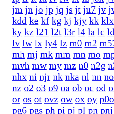
jm
jn
jo
jp
jq
js
jt
ju7
jv
j
kdd
ke
kf
kg
kj
kjy
kk
klx
ky
kz
l21
l2t
l3r
l4
la
lc
l
lv
lw
lx
ly4
lz
m0
m2
m5
mh
mj
mk
mm
mn
mo
m
mvh
mw
my
mz
n0
n2g
n
nhx
ni
njr
nk
nka
nl
nn
no
nz
o2
o3
o9
oa
ob
oc
od
o
or
os
ot
ovz
ow
ox
oy
p0o
pg6
pgs
ph
pi
pj
pl
pn
pnj