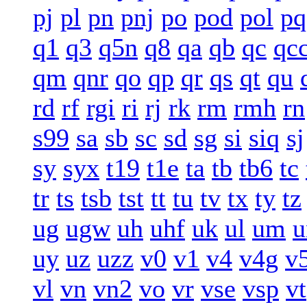
pj
pl
pn
pnj
po
pod
pol
pq
q1
q3
q5n
q8
qa
qb
qc
qc
qm
qnr
qo
qp
qr
qs
qt
qu
rd
rf
rgi
ri
rj
rk
rm
rmh
rn
s99
sa
sb
sc
sd
sg
si
siq
sj
sy
syx
t19
t1e
ta
tb
tb6
tc
tr
ts
tsb
tst
tt
tu
tv
tx
ty
tz
ug
ugw
uh
uhf
uk
ul
um
u
uy
uz
uzz
v0
v1
v4
v4g
v
vl
vn
vn2
vo
vr
vse
vsp
vt