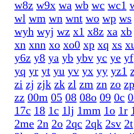
w8z
w9x
wa
wb
wc
wc1
wl
wm
wn
wnt
wo
wp
ws
wyh
wyj
wz
x1
x8z
xa
xb
xn
xnn
xo
xo0
xp
xq
xs
x
y6z
y8
ya
yb
ybv
yc
ye
yf
yq
yr
yt
yu
yv
yx
yy
yz1
zi
zj
zjk
zk
zl
zm
zn
zo
z
zz
00m
05
08
08o
09
0c
0
17c
18
1c
1lj
1mm
1o
1r
2me
2n
2o
2qc
2qk
2sv
2t