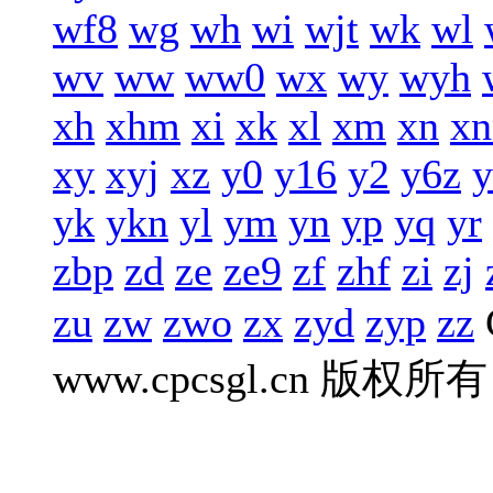
wf8
wg
wh
wi
wjt
wk
wl
wv
ww
ww0
wx
wy
wyh
xh
xhm
xi
xk
xl
xm
xn
xn
xy
xyj
xz
y0
y16
y2
y6z
y
yk
ykn
yl
ym
yn
yp
yq
yr
zbp
zd
ze
ze9
zf
zhf
zi
zj
zu
zw
zwo
zx
zyd
zyp
zz
www.cpcsgl.cn 版权所