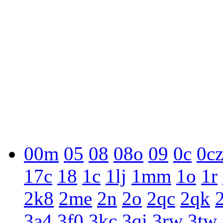
00m
05
08
08o
09
0c
0c
17c
18
1c
1lj
1mm
1o
1r
2k8
2me
2n
2o
2qc
2qk
3a4
3f0
3kc
3qi
3rw
3tw