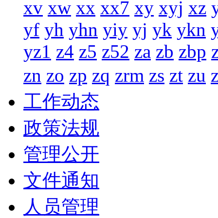
xv
xw
xx
xx7
xy
xyj
xz
yf
yh
yhn
yiy
yj
yk
ykn
yz1
z4
z5
z52
za
zb
zbp
zn
zo
zp
zq
zrm
zs
zt
zu
工作动态
政策法规
管理公开
文件通知
人员管理