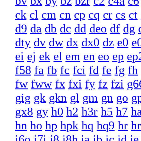
bv
bx
by
bz
bzr
c2
c4a
c6
ck
cl
cm
cn
cp
cq
cr
cs
ct
d9
da
db
dc
dd
deo
df
dg
dty
dv
dw
dx
dx0
dz
e0
e
ei
ej
ek
el
em
en
eo
ep
ep
f58
fa
fb
fc
fci
fd
fe
fg
fh
fw
fww
fx
fxi
fy
fz
fzi
g6
gig
gk
gkn
gl
gm
gn
go
g
gx8
gy
h0
h2
h3r
h5
h7
h
hn
ho
hp
hpk
hq
hq9
hr
h
i6o
i7i
i8
i8h
ia
ib
ic
id
ie