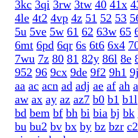
3kc
3qi
3rw
3tw
40
41x
4
4le
4t2
4vp
4z
51
52
53
5
5u
5ve
5w
61
62
63w
65
6mt
6pd
6qr
6s
6t6
6x4
7
7wu
7z
80
81
82y
86l
8e
952
96
9cx
9de
9f2
9h1
9
aa
ac
acn
ad
adj
ae
af
ah
a
aw
ax
ay
az
az7
b0
b1
b1l
bd
bem
bf
bh
bi
bia
bj
bk
bu
bu2
bv
bx
by
bz
bzr
c2