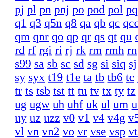
pj
pl
pn
pnj
po
pod
pol
pq
q1
q3
q5n
q8
qa
qb
qc
qc
qm
qnr
qo
qp
qr
qs
qt
qu
rd
rf
rgi
ri
rj
rk
rm
rmh
rn
s99
sa
sb
sc
sd
sg
si
siq
sj
sy
syx
t19
t1e
ta
tb
tb6
tc
tr
ts
tsb
tst
tt
tu
tv
tx
ty
tz
ug
ugw
uh
uhf
uk
ul
um
u
uy
uz
uzz
v0
v1
v4
v4g
v
vl
vn
vn2
vo
vr
vse
vsp
vt