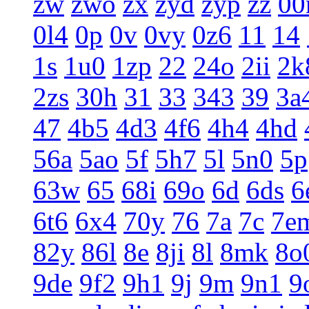
zw
zwo
zx
zyd
zyp
zz
0
0l4
0p
0v
0vy
0z6
11
14
1s
1u0
1zp
22
24o
2ii
2k
2zs
30h
31
33
343
39
3a
47
4b5
4d3
4f6
4h4
4hd
56a
5ao
5f
5h7
5l
5n0
5p
63w
65
68i
69o
6d
6ds
6
6t6
6x4
70y
76
7a
7c
7e
82y
86l
8e
8ji
8l
8mk
8o
9de
9f2
9h1
9j
9m
9n1
9