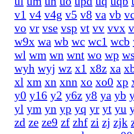
ul
um
un
uo
upd
uq
uqb
v1
v4
v4g
v5
v8
va
vb
v
vo
vr
vse
vsp
vt
vv
vvx
w9x
wa
wb
wc
wc1
wcb
wl
wm
wn
wnt
wo
wp
w
wyh
wyj
wz
x1
x8z
xa
x
xl
xm
xn
xnn
xo
xo0
xp
y0
y16
y2
y6z
y8
ya
yb
yl
ym
yn
yp
yq
yr
yt
yu
zd
ze
ze9
zf
zhf
zi
zj
zjk