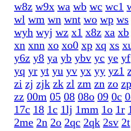
w8z
w9x
wa
wb
wc
wc1
wl
wm
wn
wnt
wo
wp
ws
wyh
wyj
wz
x1
x8z
xa
xb
xn
xnn
xo
xo0
xp
xq
xs
x
y6z
y8
ya
yb
ybv
yc
ye
yf
yq
yr
yt
yu
yv
yx
yy
yz1
zi
zj
zjk
zk
zl
zm
zn
zo
z
zz
00m
05
08
08o
09
0c
0
17c
18
1c
1lj
1mm
1o
1r
2me
2n
2o
2qc
2qk
2sv
2t