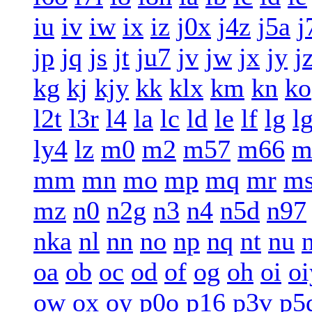
iu
iv
iw
ix
iz
j0x
j4z
j5a
j
jp
jq
js
jt
ju7
jv
jw
jx
jy
j
kg
kj
kjy
kk
klx
km
kn
ko
l2t
l3r
l4
la
lc
ld
le
lf
lg
l
ly4
lz
m0
m2
m57
m66
m
mm
mn
mo
mp
mq
mr
m
mz
n0
n2g
n3
n4
n5d
n97
nka
nl
nn
no
np
nq
nt
nu
oa
ob
oc
od
of
og
oh
oi
oi
ow
ox
oy
p0o
p16
p3v
p5