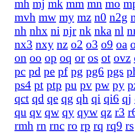
mh
mj
mk
mm
mn
mo
m
mvh
mw
my
mz
n0
n2g
nh
nhx
ni
njr
nk
nka
nl
n
nx3
nxy
nz
o2
o3
o9
oa
on
oo
op
oq
or
os
ot
ovz
pc
pd
pe
pf
pg
pg6
pgs
p
ps4
pt
ptp
pu
pv
pw
py
p
qct
qd
qe
qg
qh
qi
qi6
qj
qu
qv
qw
qy
qyw
qz
r3
r
rmh
rn
rnc
ro
rp
rq
rq9
rs