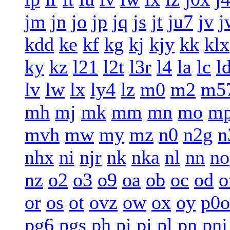
jm
jn
jo
jp
jq
js
jt
ju7
jv
j
kdd
ke
kf
kg
kj
kjy
kk
klx
ky
kz
l21
l2t
l3r
l4
la
lc
l
lv
lw
lx
ly4
lz
m0
m2
m5
mh
mj
mk
mm
mn
mo
m
mvh
mw
my
mz
n0
n2g
n
nhx
ni
njr
nk
nka
nl
nn
no
nz
o2
o3
o9
oa
ob
oc
od
o
or
os
ot
ovz
ow
ox
oy
p0o
pg6
pgs
ph
pi
pj
pl
pn
pnj