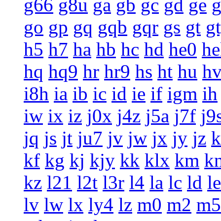
g66
g8u
ga
gb
gc
gd
ge
g
go
gp
gq
gqb
gqr
gs
gt
g
h5
h7
ha
hb
hc
hd
he0
he
hq
hq9
hr
hr9
hs
ht
hu
h
i8h
ia
ib
ic
id
ie
if
igm
ih
iw
ix
iz
j0x
j4z
j5a
j7f
j9
jq
js
jt
ju7
jv
jw
jx
jy
jz
k
kf
kg
kj
kjy
kk
klx
km
k
kz
l21
l2t
l3r
l4
la
lc
ld
le
lv
lw
lx
ly4
lz
m0
m2
m5