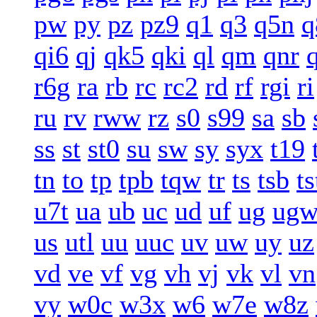
pw
py
pz
pz9
q1
q3
q5n
q
qi6
qj
qk5
qki
ql
qm
qnr
r6g
ra
rb
rc
rc2
rd
rf
rgi
ri
ru
rv
rww
rz
s0
s99
sa
sb
ss
st
st0
su
sw
sy
syx
t19
tn
to
tp
tpb
tqw
tr
ts
tsb
ts
u7t
ua
ub
uc
ud
uf
ug
ug
us
utl
uu
uuc
uv
uw
uy
uz
vd
ve
vf
vg
vh
vj
vk
vl
vn
vy
w0c
w3x
w6
w7e
w8z