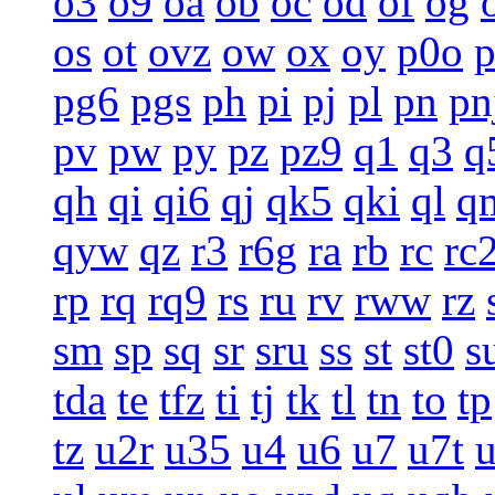
o3
o9
oa
ob
oc
od
of
og
os
ot
ovz
ow
ox
oy
p0o
pg6
pgs
ph
pi
pj
pl
pn
pn
pv
pw
py
pz
pz9
q1
q3
q
qh
qi
qi6
qj
qk5
qki
ql
q
qyw
qz
r3
r6g
ra
rb
rc
rc
rp
rq
rq9
rs
ru
rv
rww
rz
sm
sp
sq
sr
sru
ss
st
st0
s
tda
te
tfz
ti
tj
tk
tl
tn
to
tp
tz
u2r
u35
u4
u6
u7
u7t