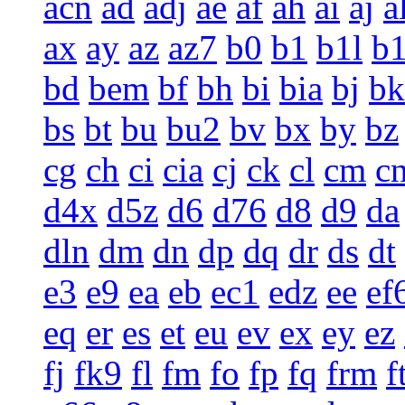
acn
ad
adj
ae
af
ah
ai
aj
a
ax
ay
az
az7
b0
b1
b1l
b
bd
bem
bf
bh
bi
bia
bj
bk
bs
bt
bu
bu2
bv
bx
by
bz
cg
ch
ci
cia
cj
ck
cl
cm
c
d4x
d5z
d6
d76
d8
d9
da
dln
dm
dn
dp
dq
dr
ds
dt
e3
e9
ea
eb
ec1
edz
ee
ef
eq
er
es
et
eu
ev
ex
ey
ez
fj
fk9
fl
fm
fo
fp
fq
frm
f