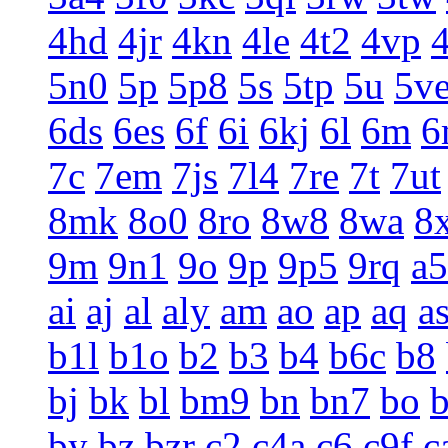
4hd
4jr
4kn
4le
4t2
4vp
5n0
5p
5p8
5s
5tp
5u
5v
6ds
6es
6f
6i
6kj
6l
6m
6
7c
7em
7js
7l4
7re
7t
7ut
8mk
8o0
8ro
8w8
8wa
8
9m
9n1
9o
9p
9p5
9rq
a5
ai
aj
al
aly
am
ao
ap
aq
a
b1l
b1o
b2
b3
b4
b6c
b8
bj
bk
bl
bm9
bn
bn7
bo
by
bz
bzr
c2
c4a
c6
c9f
c