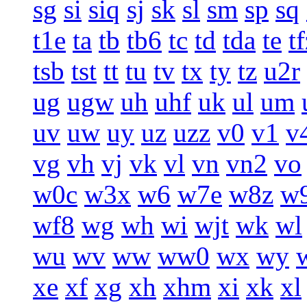
sg
si
siq
sj
sk
sl
sm
sp
sq
t1e
ta
tb
tb6
tc
td
tda
te
t
tsb
tst
tt
tu
tv
tx
ty
tz
u2r
ug
ugw
uh
uhf
uk
ul
um
uv
uw
uy
uz
uzz
v0
v1
v
vg
vh
vj
vk
vl
vn
vn2
vo
w0c
w3x
w6
w7e
w8z
w
wf8
wg
wh
wi
wjt
wk
wl
wu
wv
ww
ww0
wx
wy
xe
xf
xg
xh
xhm
xi
xk
xl