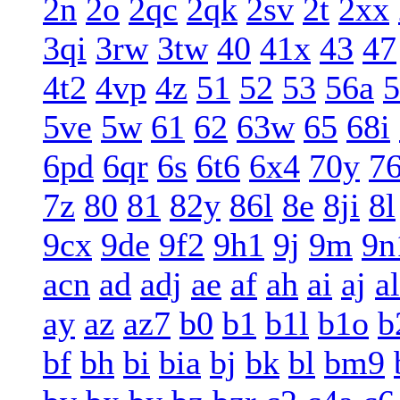
2n
2o
2qc
2qk
2sv
2t
2xx
3qi
3rw
3tw
40
41x
43
47
4t2
4vp
4z
51
52
53
56a
5
5ve
5w
61
62
63w
65
68i
6pd
6qr
6s
6t6
6x4
70y
7
7z
80
81
82y
86l
8e
8ji
8l
9cx
9de
9f2
9h1
9j
9m
9n
acn
ad
adj
ae
af
ah
ai
aj
al
ay
az
az7
b0
b1
b1l
b1o
b
bf
bh
bi
bia
bj
bk
bl
bm9