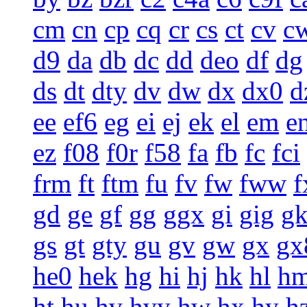
cm
cn
cp
cq
cr
cs
ct
cv
c
d9
da
db
dc
dd
deo
df
dg
ds
dt
dty
dv
dw
dx
dx0
d
ee
ef6
eg
ei
ej
ek
el
em
e
ez
f08
f0r
f58
fa
fb
fc
fci
frm
ft
ftm
fu
fv
fw
fww
f
gd
ge
gf
gg
ggx
gi
gig
g
gs
gt
gty
gu
gv
gw
gx
gx
he0
hek
hg
hi
hj
hk
hl
h
ht
hu
hv
hvy
hw
hx
hy
h