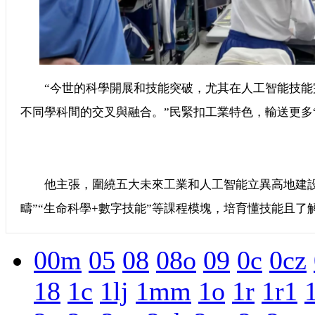
“今世的科學開展和技能突破，尤其在人工智能技能
不同學科間的交叉與融合。”民緊扣工業特色，輸送更多“
他主張，圍繞五大未來工業和人工智能立異高地建設
疇”“生命科學+數字技能”等課程模塊，培育懂技能且了
00m
05
08
08o
09
0c
0cz
18
1c
1lj
1mm
1o
1r
1r1