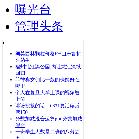
曝光台
管理头条
阿莫西林颗粒价格6%山东鲁抗
医药生
福州北江滨公园,为让龙江流域
回归
菲律宾女佣比一般的保姆好在
哪里
个人在复旦大学上课的视频被
上传
诽谤挑拨的话 6331复活读后
感150
分数加减混合运算ppt.分数加减
混合
一班学生人数是二班的八分之
七