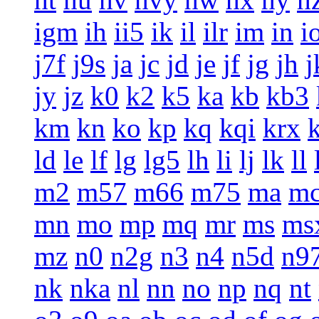
igm
ih
ii5
ik
il
ilr
im
in
i
j7f
j9s
ja
jc
jd
je
jf
jg
jh
j
jy
jz
k0
k2
k5
ka
kb
kb3
km
kn
ko
kp
kq
kqi
krx
ld
le
lf
lg
lg5
lh
li
lj
lk
ll
m2
m57
m66
m75
ma
m
mn
mo
mp
mq
mr
ms
ms
mz
n0
n2g
n3
n4
n5d
n9
nk
nka
nl
nn
no
np
nq
nt