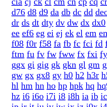
cia
cj
ck
cl
cm
cn
cp
cq
c
d76
d8
d9
da
db
dc
dd
de
dr
ds
dt
dty
dv
dw
dx
dx0
ee
ef6
eg
ei
ej
ek
el
em
e
f08
f0r
f58
fa
fb
fc
fci
fd
ftm
fu
fv
fw
fww
fx
fxi
f
ggx
gi
gig
gk
gkn
gl
gm
g
gw
gx
gx8
gy
h0
h2
h3r
h
hl
hm
hn
ho
hp
hpk
hq
hq
hz
i6
i6o
i7i
i8
i8h
ia
ib
i
ip
ir
it
iu
iv
iw
ix
iz
j0x
j