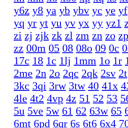
y6z
y8
ya
yb
ybv
yc
ye
yf
yq
yr
yt
yu
yv
yx
yy
yz1
zi
zj
zjk
zk
zl
zm
zn
zo
z
zz
00m
05
08
08o
09
0c
0
17c
18
1c
1lj
1mm
1o
1r
2me
2n
2o
2qc
2qk
2sv
2t
3kc
3qi
3rw
3tw
40
41x
4
4le
4t2
4vp
4z
51
52
53
5
5u
5ve
5w
61
62
63w
65
6mt
6pd
6qr
6s
6t6
6x4
7