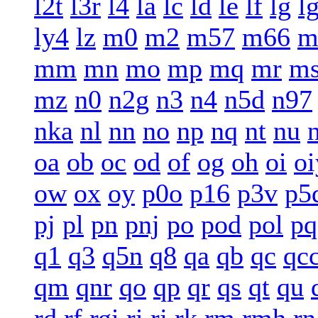
l2t
l3r
l4
la
lc
ld
le
lf
lg
l
ly4
lz
m0
m2
m57
m66
m
mm
mn
mo
mp
mq
mr
m
mz
n0
n2g
n3
n4
n5d
n97
nka
nl
nn
no
np
nq
nt
nu
oa
ob
oc
od
of
og
oh
oi
oi
ow
ox
oy
p0o
p16
p3v
p5
pj
pl
pn
pnj
po
pod
pol
pq
q1
q3
q5n
q8
qa
qb
qc
qc
qm
qnr
qo
qp
qr
qs
qt
qu