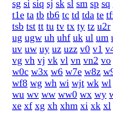
sg
si
siq
sj
sk
sl
sm
sp
sq
t1e
ta
tb
tb6
tc
td
tda
te
t
tsb
tst
tt
tu
tv
tx
ty
tz
u2r
ug
ugw
uh
uhf
uk
ul
um
uv
uw
uy
uz
uzz
v0
v1
v
vg
vh
vj
vk
vl
vn
vn2
vo
w0c
w3x
w6
w7e
w8z
w
wf8
wg
wh
wi
wjt
wk
wl
wu
wv
ww
ww0
wx
wy
xe
xf
xg
xh
xhm
xi
xk
xl