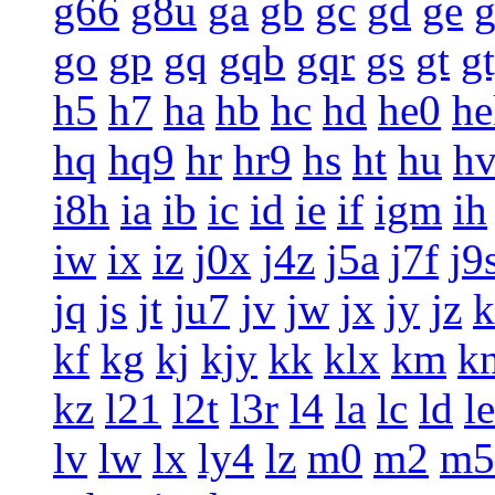
g66
g8u
ga
gb
gc
gd
ge
g
go
gp
gq
gqb
gqr
gs
gt
g
h5
h7
ha
hb
hc
hd
he0
he
hq
hq9
hr
hr9
hs
ht
hu
h
i8h
ia
ib
ic
id
ie
if
igm
ih
iw
ix
iz
j0x
j4z
j5a
j7f
j9
jq
js
jt
ju7
jv
jw
jx
jy
jz
k
kf
kg
kj
kjy
kk
klx
km
k
kz
l21
l2t
l3r
l4
la
lc
ld
le
lv
lw
lx
ly4
lz
m0
m2
m5