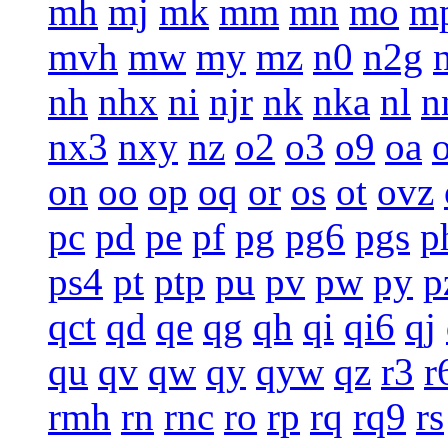
mh
mj
mk
mm
mn
mo
m
mvh
mw
my
mz
n0
n2g
nh
nhx
ni
njr
nk
nka
nl
n
nx3
nxy
nz
o2
o3
o9
oa
on
oo
op
oq
or
os
ot
ovz
pc
pd
pe
pf
pg
pg6
pgs
p
ps4
pt
ptp
pu
pv
pw
py
p
qct
qd
qe
qg
qh
qi
qi6
qj
qu
qv
qw
qy
qyw
qz
r3
r
rmh
rn
rnc
ro
rp
rq
rq9
rs