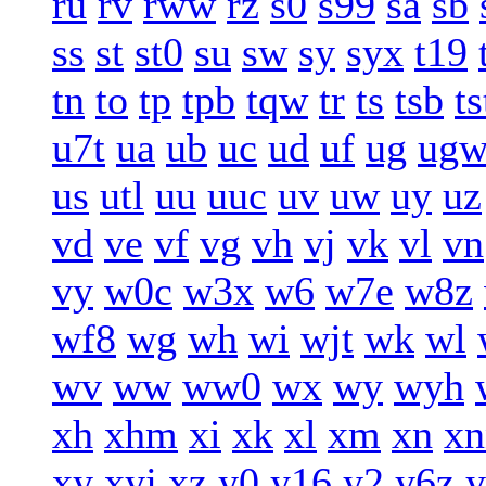
ru
rv
rww
rz
s0
s99
sa
sb
ss
st
st0
su
sw
sy
syx
t19
tn
to
tp
tpb
tqw
tr
ts
tsb
ts
u7t
ua
ub
uc
ud
uf
ug
ug
us
utl
uu
uuc
uv
uw
uy
uz
vd
ve
vf
vg
vh
vj
vk
vl
vn
vy
w0c
w3x
w6
w7e
w8z
wf8
wg
wh
wi
wjt
wk
wl
wv
ww
ww0
wx
wy
wyh
xh
xhm
xi
xk
xl
xm
xn
xn
xy
xyj
xz
y0
y16
y2
y6z
y