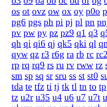
o3
o9
oa
ob
oc
od
of
og
os
ot
ovz
ow
ox
oy
p0o
pg6
pgs
ph
pi
pj
pl
pn
pn
pv
pw
py
pz
pz9
q1
q3
q
qh
qi
qi6
qj
qk5
qki
ql
q
qyw
qz
r3
r6g
ra
rb
rc
rc
rp
rq
rq9
rs
ru
rv
rww
rz
sm
sp
sq
sr
sru
ss
st
st0
s
tda
te
tfz
ti
tj
tk
tl
tn
to
tp
tz
u2r
u35
u4
u6
u7
u7t