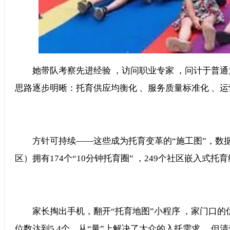
她带队考察先进经验 ，访问职业专家 ，问计于普通大众
思路逐步明晰：托育供应均衡化 、服务质量标准化 、
方针可持续——这些成为托育变革的“施工图”，数据见证
区）拥有174个“10分钟托育圈” ，249个社区嵌入式托育组织
家长掏出手机，翻开“托育地图”小程序 ，家门口
位数达到5.4个，从“量”上解决了大众的入托需求 ，但清楚