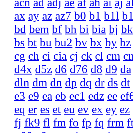
acn
ad
adj
ae
af
ah
ai
aj
a
ax
ay
az
az7
b0
b1
b1l
b
bd
bem
bf
bh
bi
bia
bj
bk
bs
bt
bu
bu2
bv
bx
by
bz
cg
ch
ci
cia
cj
ck
cl
cm
c
d4x
d5z
d6
d76
d8
d9
da
dln
dm
dn
dp
dq
dr
ds
dt
e3
e9
ea
eb
ec1
edz
ee
ef
eq
er
es
et
eu
ev
ex
ey
ez
fj
fk9
fl
fm
fo
fp
fq
frm
f