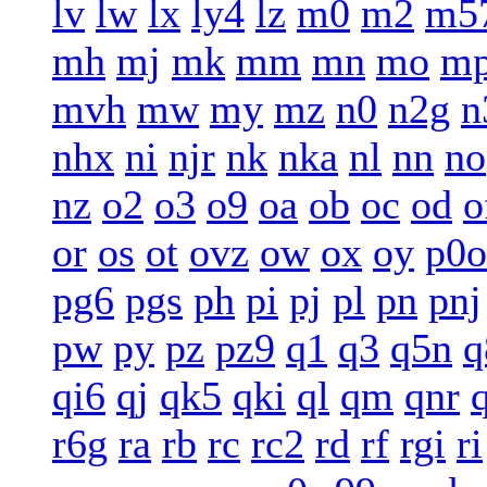
lv
lw
lx
ly4
lz
m0
m2
m5
mh
mj
mk
mm
mn
mo
m
mvh
mw
my
mz
n0
n2g
n
nhx
ni
njr
nk
nka
nl
nn
no
nz
o2
o3
o9
oa
ob
oc
od
o
or
os
ot
ovz
ow
ox
oy
p0o
pg6
pgs
ph
pi
pj
pl
pn
pnj
pw
py
pz
pz9
q1
q3
q5n
q
qi6
qj
qk5
qki
ql
qm
qnr
r6g
ra
rb
rc
rc2
rd
rf
rgi
ri