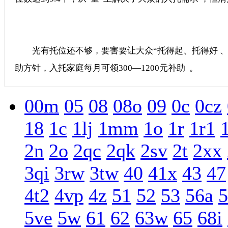
光有托位还不够，要害要让大众“托得起、托得好
助方针，入托家庭每月可领300—1200元补助  。
00m
05
08
08o
09
0c
0cz
18
1c
1lj
1mm
1o
1r
1r1
2n
2o
2qc
2qk
2sv
2t
2xx
3qi
3rw
3tw
40
41x
43
47
4t2
4vp
4z
51
52
53
56a
5
5ve
5w
61
62
63w
65
68i