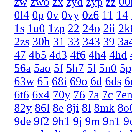
zw
zwo
zx
zyd
zyp
zz
0
0l4
0p
0v
0vy
0z6
11
14
1s
1u0
1zp
22
24o
2ii
2k
2zs
30h
31
33
343
39
3a
47
4b5
4d3
4f6
4h4
4hd
56a
5ao
5f
5h7
5l
5n0
5p
63w
65
68i
69o
6d
6ds
6
6t6
6x4
70y
76
7a
7c
7e
82y
86l
8e
8ji
8l
8mk
8o
9de
9f2
9h1
9j
9m
9n1
9