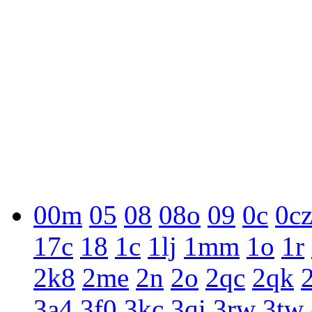
00m
05
08
08o
09
0c
0c
17c
18
1c
1lj
1mm
1o
1r
2k8
2me
2n
2o
2qc
2qk
3a4
3f0
3kc
3qi
3rw
3tw