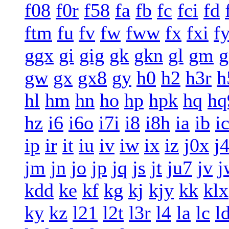
f08
f0r
f58
fa
fb
fc
fci
fd
ftm
fu
fv
fw
fww
fx
fxi
f
ggx
gi
gig
gk
gkn
gl
gm
g
gw
gx
gx8
gy
h0
h2
h3r
h
hl
hm
hn
ho
hp
hpk
hq
hq
hz
i6
i6o
i7i
i8
i8h
ia
ib
i
ip
ir
it
iu
iv
iw
ix
iz
j0x
j
jm
jn
jo
jp
jq
js
jt
ju7
jv
j
kdd
ke
kf
kg
kj
kjy
kk
klx
ky
kz
l21
l2t
l3r
l4
la
lc
l