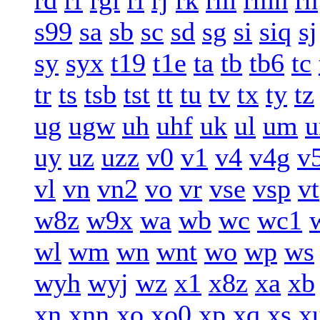
rd
rf
rgi
ri
rj
rk
rm
rmh
rn
s99
sa
sb
sc
sd
sg
si
siq
sj
sy
syx
t19
t1e
ta
tb
tb6
tc
tr
ts
tsb
tst
tt
tu
tv
tx
ty
tz
ug
ugw
uh
uhf
uk
ul
um
u
uy
uz
uzz
v0
v1
v4
v4g
v
vl
vn
vn2
vo
vr
vse
vsp
vt
w8z
w9x
wa
wb
wc
wc1
wl
wm
wn
wnt
wo
wp
ws
wyh
wyj
wz
x1
x8z
xa
xb
xn
xnn
xo
xo0
xp
xq
xs
x