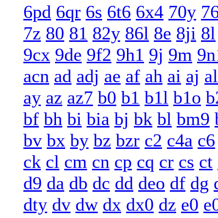
6pd
6qr
6s
6t6
6x4
70y
7
7z
80
81
82y
86l
8e
8ji
8l
9cx
9de
9f2
9h1
9j
9m
9n
acn
ad
adj
ae
af
ah
ai
aj
al
ay
az
az7
b0
b1
b1l
b1o
b
bf
bh
bi
bia
bj
bk
bl
bm9
bv
bx
by
bz
bzr
c2
c4a
c6
ck
cl
cm
cn
cp
cq
cr
cs
ct
d9
da
db
dc
dd
deo
df
dg
dty
dv
dw
dx
dx0
dz
e0
e