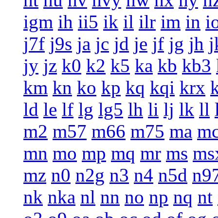
igm
ih
ii5
ik
il
ilr
im
in
i
j7f
j9s
ja
jc
jd
je
jf
jg
jh
j
jy
jz
k0
k2
k5
ka
kb
kb3
km
kn
ko
kp
kq
kqi
krx
ld
le
lf
lg
lg5
lh
li
lj
lk
ll
m2
m57
m66
m75
ma
m
mn
mo
mp
mq
mr
ms
ms
mz
n0
n2g
n3
n4
n5d
n9
nk
nka
nl
nn
no
np
nq
nt