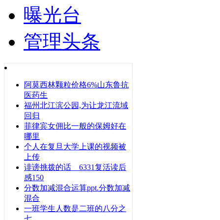
曝光台
管理头条
阿莫西林颗粒价格6%山东鲁抗
医药生
福州北江滨公园,为让龙江流域
回归
菲律宾女佣比一般的保姆好在
哪里
个人在复旦大学上课的视频被
上传
诽谤挑拨的话 6331复活读后
感150
分数加减混合运算ppt.分数加减
混合
一班学生人数是二班的八分之
七