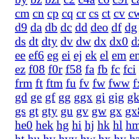
cm
cn
cp
cq
cr
cs
ct
cv
c
d9
da
db
dc
dd
deo
df
dg
ds
dt
dty
dv
dw
dx
dx0
d
ee
ef6
eg
ei
ej
ek
el
em
e
ez
f08
f0r
f58
fa
fb
fc
fci
frm
ft
ftm
fu
fv
fw
fww
f
gd
ge
gf
gg
ggx
gi
gig
g
gs
gt
gty
gu
gv
gw
gx
gx
he0
hek
hg
hi
hj
hk
hl
h
ht
hu
hv
hvy
hw
hx
hy
h