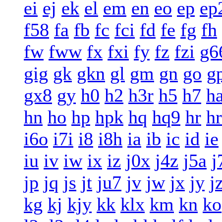
ei
ej
ek
el
em
en
eo
ep
ep
f58
fa
fb
fc
fci
fd
fe
fg
fh
fw
fww
fx
fxi
fy
fz
fzi
g6
gig
gk
gkn
gl
gm
gn
go
g
gx8
gy
h0
h2
h3r
h5
h7
h
hn
ho
hp
hpk
hq
hq9
hr
h
i6o
i7i
i8
i8h
ia
ib
ic
id
ie
iu
iv
iw
ix
iz
j0x
j4z
j5a
j
jp
jq
js
jt
ju7
jv
jw
jx
jy
j
kg
kj
kjy
kk
klx
km
kn
ko