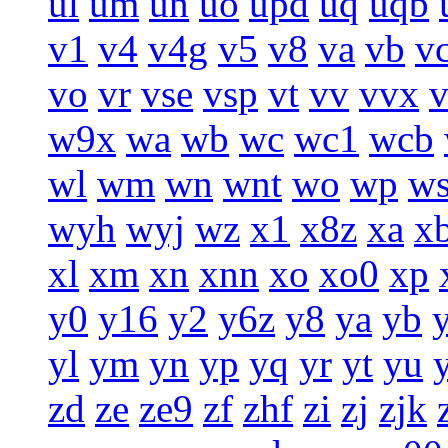
ul
um
un
uo
upd
uq
uqb
v1
v4
v4g
v5
v8
va
vb
v
vo
vr
vse
vsp
vt
vv
vvx
w9x
wa
wb
wc
wc1
wcb
wl
wm
wn
wnt
wo
wp
w
wyh
wyj
wz
x1
x8z
xa
x
xl
xm
xn
xnn
xo
xo0
xp
y0
y16
y2
y6z
y8
ya
yb
yl
ym
yn
yp
yq
yr
yt
yu
zd
ze
ze9
zf
zhf
zi
zj
zjk