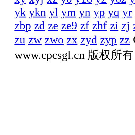
yk
ykn
yl
ym
yn
yp
yq
yr
zbp
zd
ze
ze9
zf
zhf
zi
zj
zu
zw
zwo
zx
zyd
zyp
zz
www.cpcsgl.cn 版权所