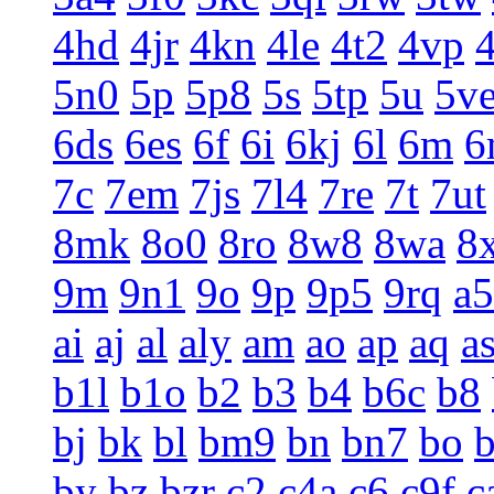
4hd
4jr
4kn
4le
4t2
4vp
5n0
5p
5p8
5s
5tp
5u
5v
6ds
6es
6f
6i
6kj
6l
6m
6
7c
7em
7js
7l4
7re
7t
7ut
8mk
8o0
8ro
8w8
8wa
8
9m
9n1
9o
9p
9p5
9rq
a5
ai
aj
al
aly
am
ao
ap
aq
a
b1l
b1o
b2
b3
b4
b6c
b8
bj
bk
bl
bm9
bn
bn7
bo
by
bz
bzr
c2
c4a
c6
c9f
c