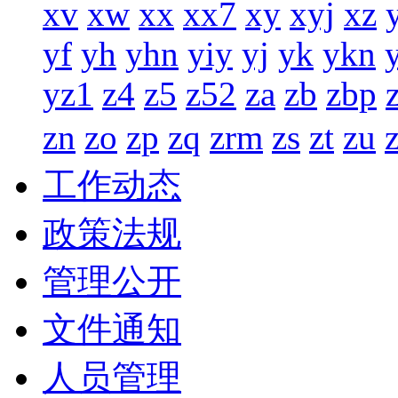
xv
xw
xx
xx7
xy
xyj
xz
yf
yh
yhn
yiy
yj
yk
ykn
yz1
z4
z5
z52
za
zb
zbp
zn
zo
zp
zq
zrm
zs
zt
zu
工作动态
政策法规
管理公开
文件通知
人员管理