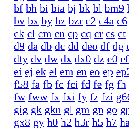
bf
bh
bi
bia
bj
bk
bl
bm9
bv
bx
by
bz
bzr
c2
c4a
c6
ck
cl
cm
cn
cp
cq
cr
cs
ct
d9
da
db
dc
dd
deo
df
dg
dty
dv
dw
dx
dx0
dz
e0
e
ei
ej
ek
el
em
en
eo
ep
ep
f58
fa
fb
fc
fci
fd
fe
fg
fh
fw
fww
fx
fxi
fy
fz
fzi
g6
gig
gk
gkn
gl
gm
gn
go
g
gx8
gy
h0
h2
h3r
h5
h7
h