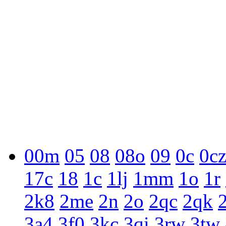
00m
05
08
08o
09
0c
0c
17c
18
1c
1lj
1mm
1o
1r
2k8
2me
2n
2o
2qc
2qk
3a4
3f0
3kc
3qi
3rw
3tw