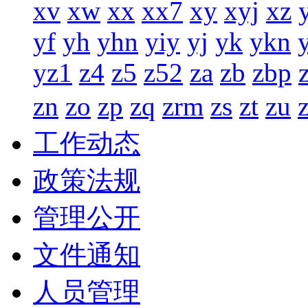
xv
xw
xx
xx7
xy
xyj
xz
yf
yh
yhn
yiy
yj
yk
ykn
yz1
z4
z5
z52
za
zb
zbp
zn
zo
zp
zq
zrm
zs
zt
zu
工作动态
政策法规
管理公开
文件通知
人员管理