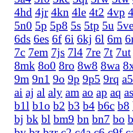
4hd
4jr
4kn
4le
4t2
4vp
5n0
5p
5p8
5s
5tp
5u
5v
6ds
6es
6f
6i
6kj
6l
6m
6
7c
7em
7js
7l4
7re
7t
7ut
8mk
8o0
8ro
8w8
8wa
8
9m
9n1
9o
9p
9p5
9rq
a5
ai
aj
al
aly
am
ao
ap
aq
a
b1l
b1o
b2
b3
b4
b6c
b8
bj
bk
bl
bm9
bn
bn7
bo
by
bz
bzr
c2
c4a
c6
c9f
c