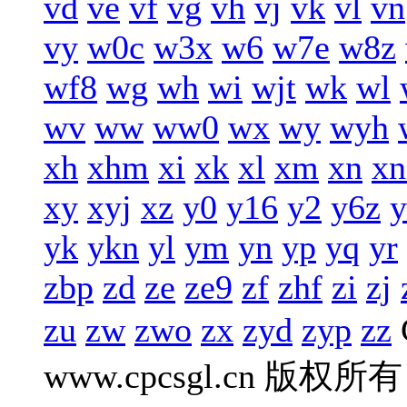
vd
ve
vf
vg
vh
vj
vk
vl
vn
vy
w0c
w3x
w6
w7e
w8z
wf8
wg
wh
wi
wjt
wk
wl
wv
ww
ww0
wx
wy
wyh
xh
xhm
xi
xk
xl
xm
xn
xn
xy
xyj
xz
y0
y16
y2
y6z
y
yk
ykn
yl
ym
yn
yp
yq
yr
zbp
zd
ze
ze9
zf
zhf
zi
zj
zu
zw
zwo
zx
zyd
zyp
zz
www.cpcsgl.cn 版权所