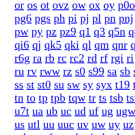
or
os
ot
ovz
ow
ox
oy
p0o
pg6
pgs
ph
pi
pj
pl
pn
pnj
pw
py
pz
pz9
q1
q3
q5n
q
qi6
qj
qk5
qki
ql
qm
qnr
r6g
ra
rb
rc
rc2
rd
rf
rgi
ri
ru
rv
rww
rz
s0
s99
sa
sb
ss
st
st0
su
sw
sy
syx
t19
tn
to
tp
tpb
tqw
tr
ts
tsb
ts
u7t
ua
ub
uc
ud
uf
ug
ug
us
utl
uu
uuc
uv
uw
uy
uz