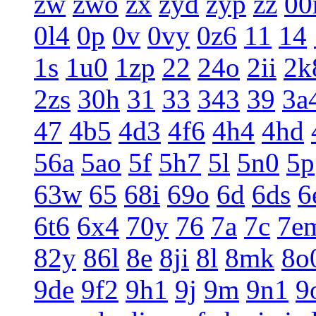
zw
zwo
zx
zyd
zyp
zz
0
0l4
0p
0v
0vy
0z6
11
14
1s
1u0
1zp
22
24o
2ii
2k
2zs
30h
31
33
343
39
3a
47
4b5
4d3
4f6
4h4
4hd
56a
5ao
5f
5h7
5l
5n0
5p
63w
65
68i
69o
6d
6ds
6
6t6
6x4
70y
76
7a
7c
7e
82y
86l
8e
8ji
8l
8mk
8o
9de
9f2
9h1
9j
9m
9n1
9