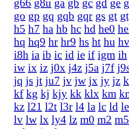
g66
g8u
ga
gb
gc
gd
ge
g
go
gp
gq
gqb
gqr
gs
gt
g
h5
h7
ha
hb
hc
hd
he0
he
hq
hq9
hr
hr9
hs
ht
hu
h
i8h
ia
ib
ic
id
ie
if
igm
ih
iw
ix
iz
j0x
j4z
j5a
j7f
j9
jq
js
jt
ju7
jv
jw
jx
jy
jz
k
kf
kg
kj
kjy
kk
klx
km
k
kz
l21
l2t
l3r
l4
la
lc
ld
le
lv
lw
lx
ly4
lz
m0
m2
m5