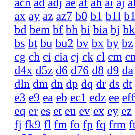
acn
ad
adj
ae
af
ah
ai
aj
a
ax
ay
az
az7
b0
b1
b1l
b
bd
bem
bf
bh
bi
bia
bj
bk
bs
bt
bu
bu2
bv
bx
by
bz
cg
ch
ci
cia
cj
ck
cl
cm
c
d4x
d5z
d6
d76
d8
d9
da
dln
dm
dn
dp
dq
dr
ds
dt
e3
e9
ea
eb
ec1
edz
ee
ef
eq
er
es
et
eu
ev
ex
ey
ez
fj
fk9
fl
fm
fo
fp
fq
frm
f