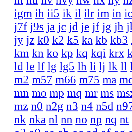
igm
ih
ii5
ik
il
ilr
im
in
i
j7f
j9s
ja
jc
jd
je
jf
jg
jh
j
jy
jz
k0
k2
k5
ka
kb
kb3
km
kn
ko
kp
kq
kqi
krx
ld
le
lf
lg
lg5
lh
li
lj
lk
ll
m2
m57
m66
m75
ma
m
mn
mo
mp
mq
mr
ms
ms
mz
n0
n2g
n3
n4
n5d
n9
nk
nka
nl
nn
no
np
nq
nt