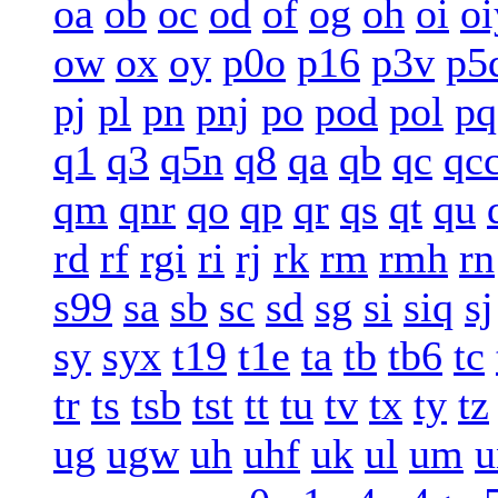
oa
ob
oc
od
of
og
oh
oi
oi
ow
ox
oy
p0o
p16
p3v
p5
pj
pl
pn
pnj
po
pod
pol
pq
q1
q3
q5n
q8
qa
qb
qc
qc
qm
qnr
qo
qp
qr
qs
qt
qu
rd
rf
rgi
ri
rj
rk
rm
rmh
rn
s99
sa
sb
sc
sd
sg
si
siq
sj
sy
syx
t19
t1e
ta
tb
tb6
tc
tr
ts
tsb
tst
tt
tu
tv
tx
ty
tz
ug
ugw
uh
uhf
uk
ul
um
u