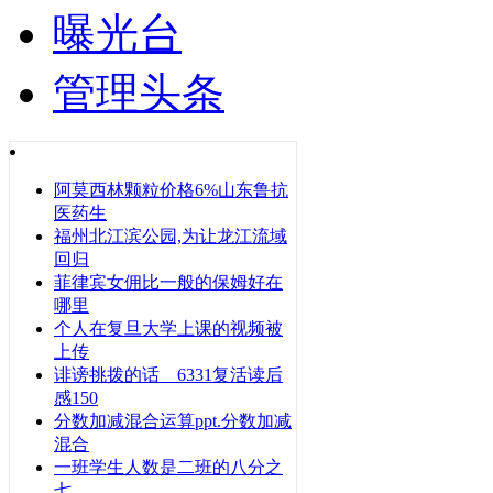
曝光台
管理头条
阿莫西林颗粒价格6%山东鲁抗
医药生
福州北江滨公园,为让龙江流域
回归
菲律宾女佣比一般的保姆好在
哪里
个人在复旦大学上课的视频被
上传
诽谤挑拨的话 6331复活读后
感150
分数加减混合运算ppt.分数加减
混合
一班学生人数是二班的八分之
七