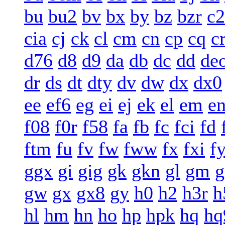
bu
bu2
bv
bx
by
bz
bzr
c2
cia
cj
ck
cl
cm
cn
cp
cq
c
d76
d8
d9
da
db
dc
dd
de
dr
ds
dt
dty
dv
dw
dx
dx0
ee
ef6
eg
ei
ej
ek
el
em
e
f08
f0r
f58
fa
fb
fc
fci
fd
ftm
fu
fv
fw
fww
fx
fxi
f
ggx
gi
gig
gk
gkn
gl
gm
g
gw
gx
gx8
gy
h0
h2
h3r
h
hl
hm
hn
ho
hp
hpk
hq
hq