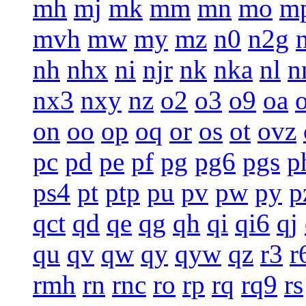
mh
mj
mk
mm
mn
mo
m
mvh
mw
my
mz
n0
n2g
nh
nhx
ni
njr
nk
nka
nl
n
nx3
nxy
nz
o2
o3
o9
oa
on
oo
op
oq
or
os
ot
ovz
pc
pd
pe
pf
pg
pg6
pgs
p
ps4
pt
ptp
pu
pv
pw
py
p
qct
qd
qe
qg
qh
qi
qi6
qj
qu
qv
qw
qy
qyw
qz
r3
r
rmh
rn
rnc
ro
rp
rq
rq9
rs