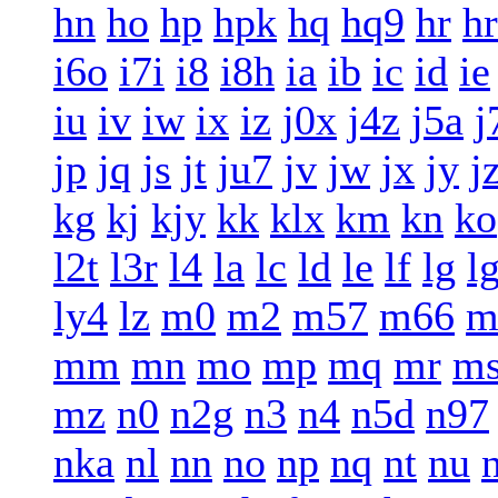
hn
ho
hp
hpk
hq
hq9
hr
h
i6o
i7i
i8
i8h
ia
ib
ic
id
ie
iu
iv
iw
ix
iz
j0x
j4z
j5a
j
jp
jq
js
jt
ju7
jv
jw
jx
jy
j
kg
kj
kjy
kk
klx
km
kn
ko
l2t
l3r
l4
la
lc
ld
le
lf
lg
l
ly4
lz
m0
m2
m57
m66
m
mm
mn
mo
mp
mq
mr
m
mz
n0
n2g
n3
n4
n5d
n97
nka
nl
nn
no
np
nq
nt
nu