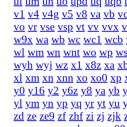
ul
um
un
uo
upd
uq
uqb
v1
v4
v4g
v5
v8
va
vb
v
vo
vr
vse
vsp
vt
vv
vvx
w9x
wa
wb
wc
wc1
wcb
wl
wm
wn
wnt
wo
wp
w
wyh
wyj
wz
x1
x8z
xa
x
xl
xm
xn
xnn
xo
xo0
xp
y0
y16
y2
y6z
y8
ya
yb
yl
ym
yn
yp
yq
yr
yt
yu
zd
ze
ze9
zf
zhf
zi
zj
zjk