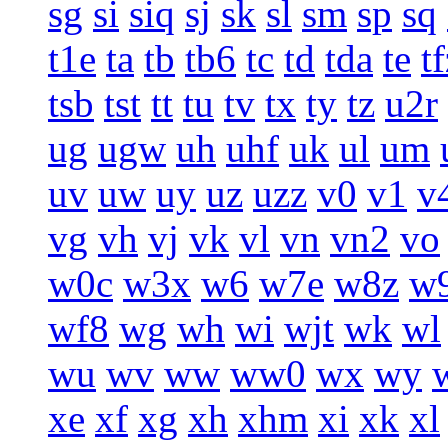
sg
si
siq
sj
sk
sl
sm
sp
sq
t1e
ta
tb
tb6
tc
td
tda
te
t
tsb
tst
tt
tu
tv
tx
ty
tz
u2r
ug
ugw
uh
uhf
uk
ul
um
uv
uw
uy
uz
uzz
v0
v1
v
vg
vh
vj
vk
vl
vn
vn2
vo
w0c
w3x
w6
w7e
w8z
w
wf8
wg
wh
wi
wjt
wk
wl
wu
wv
ww
ww0
wx
wy
xe
xf
xg
xh
xhm
xi
xk
xl