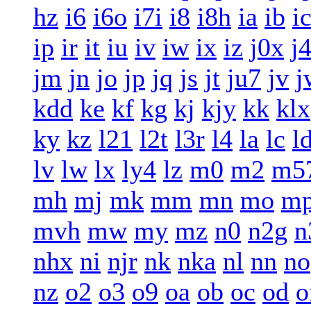
hz
i6
i6o
i7i
i8
i8h
ia
ib
i
ip
ir
it
iu
iv
iw
ix
iz
j0x
j
jm
jn
jo
jp
jq
js
jt
ju7
jv
j
kdd
ke
kf
kg
kj
kjy
kk
klx
ky
kz
l21
l2t
l3r
l4
la
lc
l
lv
lw
lx
ly4
lz
m0
m2
m5
mh
mj
mk
mm
mn
mo
m
mvh
mw
my
mz
n0
n2g
n
nhx
ni
njr
nk
nka
nl
nn
no
nz
o2
o3
o9
oa
ob
oc
od
o