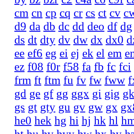
cm
cn
cp
cq
cr
cs
ct
cv
c
d9
da
db
dc
dd
deo
df
dg
ds
dt
dty
dv
dw
dx
dx0
d
ee
ef6
eg
ei
ej
ek
el
em
e
ez
f08
f0r
f58
fa
fb
fc
fci
frm
ft
ftm
fu
fv
fw
fww
f
gd
ge
gf
gg
ggx
gi
gig
g
gs
gt
gty
gu
gv
gw
gx
gx
he0
hek
hg
hi
hj
hk
hl
h
ht
hu
hv
hvy
hw
hx
hy
h