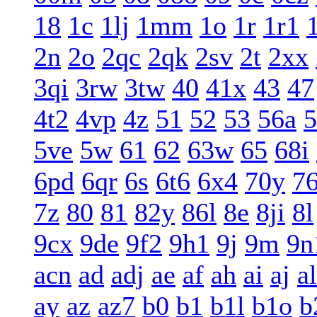
18
1c
1lj
1mm
1o
1r
1r1
2n
2o
2qc
2qk
2sv
2t
2xx
3qi
3rw
3tw
40
41x
43
47
4t2
4vp
4z
51
52
53
56a
5
5ve
5w
61
62
63w
65
68i
6pd
6qr
6s
6t6
6x4
70y
7
7z
80
81
82y
86l
8e
8ji
8l
9cx
9de
9f2
9h1
9j
9m
9n
acn
ad
adj
ae
af
ah
ai
aj
al
ay
az
az7
b0
b1
b1l
b1o
b