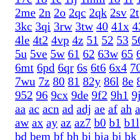
2me
2n
2o
2qc
2qk
2sv
2t
3kc
3qi
3rw
3tw
40
41x
4
4le
4t2
4vp
4z
51
52
53
5
5u
5ve
5w
61
62
63w
65
6mt
6pd
6qr
6s
6t6
6x4
7
7wu
7z
80
81
82y
86l
8e
952
96
9cx
9de
9f2
9h1
9
aa
ac
acn
ad
adj
ae
af
ah
a
aw
ax
ay
az
az7
b0
b1
b1l
bd
bem
bf
bh
bi
bia
bj
bk