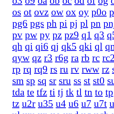
o3
o9
oa
ob
oc
od
of
og
os
ot
ovz
ow
ox
oy
p0o
pg6
pgs
ph
pi
pj
pl
pn
pn
pv
pw
py
pz
pz9
q1
q3
q
qh
qi
qi6
qj
qk5
qki
ql
q
qyw
qz
r3
r6g
ra
rb
rc
rc
rp
rq
rq9
rs
ru
rv
rww
rz
sm
sp
sq
sr
sru
ss
st
st0
s
tda
te
tfz
ti
tj
tk
tl
tn
to
tp
tz
u2r
u35
u4
u6
u7
u7t