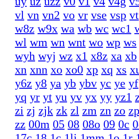
uy
uz
uzz
v0
v1
v4
v4g
v
vl
vn
vn2
vo
vr
vse
vsp
vt
w8z
w9x
wa
wb
wc
wc1
wl
wm
wn
wnt
wo
wp
ws
wyh
wyj
wz
x1
x8z
xa
xb
xn
xnn
xo
xo0
xp
xq
xs
x
y6z
y8
ya
yb
ybv
yc
ye
yf
yq
yr
yt
yu
yv
yx
yy
yz1
zi
zj
zjk
zk
zl
zm
zn
zo
z
zz
00m
05
08
08o
09
0c
0
17c
18
1c
1lj
1mm
1o
1r