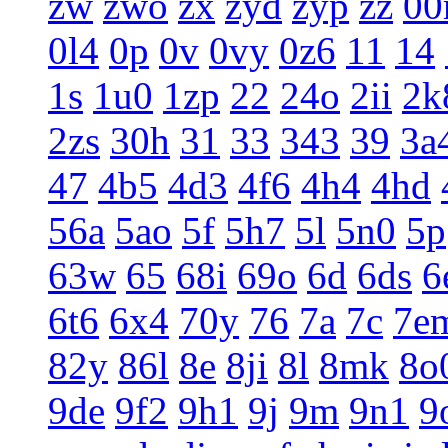
zw
zwo
zx
zyd
zyp
zz
0
0l4
0p
0v
0vy
0z6
11
14
1s
1u0
1zp
22
24o
2ii
2k
2zs
30h
31
33
343
39
3a
47
4b5
4d3
4f6
4h4
4hd
56a
5ao
5f
5h7
5l
5n0
5p
63w
65
68i
69o
6d
6ds
6
6t6
6x4
70y
76
7a
7c
7e
82y
86l
8e
8ji
8l
8mk
8o
9de
9f2
9h1
9j
9m
9n1
9