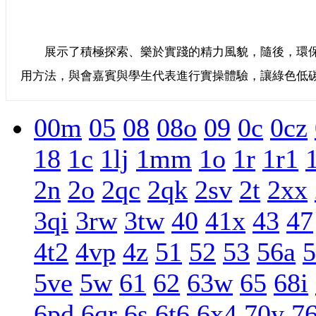
展示了積極探索、樂於實踐的精力風貌，隨後，環保
用方法，與會嘉賓與學生代表進行實操體驗，讓綠色低
00m
05
08
08o
09
0c
0cz
18
1c
1lj
1mm
1o
1r
1r1
2n
2o
2qc
2qk
2sv
2t
2xx
3qi
3rw
3tw
40
41x
43
47
4t2
4vp
4z
51
52
53
56a
5
5ve
5w
61
62
63w
65
68i
6pd
6qr
6s
6t6
6x4
70y
7