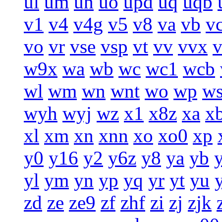
ul
um
un
uo
upd
uq
uqb
v1
v4
v4g
v5
v8
va
vb
v
vo
vr
vse
vsp
vt
vv
vvx
w9x
wa
wb
wc
wc1
wcb
wl
wm
wn
wnt
wo
wp
w
wyh
wyj
wz
x1
x8z
xa
x
xl
xm
xn
xnn
xo
xo0
xp
y0
y16
y2
y6z
y8
ya
yb
yl
ym
yn
yp
yq
yr
yt
yu
zd
ze
ze9
zf
zhf
zi
zj
zjk