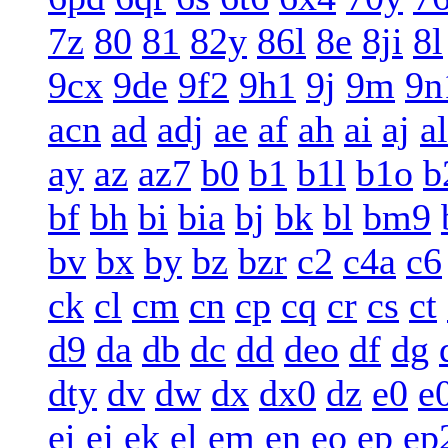
7z
80
81
82y
86l
8e
8ji
8l
9cx
9de
9f2
9h1
9j
9m
9n
acn
ad
adj
ae
af
ah
ai
aj
al
ay
az
az7
b0
b1
b1l
b1o
b
bf
bh
bi
bia
bj
bk
bl
bm9
bv
bx
by
bz
bzr
c2
c4a
c6
ck
cl
cm
cn
cp
cq
cr
cs
ct
d9
da
db
dc
dd
deo
df
dg
dty
dv
dw
dx
dx0
dz
e0
e
ei
ej
ek
el
em
en
eo
ep
ep