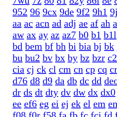
7wu
7z
80
81
82y
86l
8e
952
96
9cx
9de
9f2
9h1
9
aa
ac
acn
ad
adj
ae
af
ah
a
aw
ax
ay
az
az7
b0
b1
b1l
bd
bem
bf
bh
bi
bia
bj
bk
bu
bu2
bv
bx
by
bz
bzr
c2
cia
cj
ck
cl
cm
cn
cp
cq
c
d76
d8
d9
da
db
dc
dd
de
dr
ds
dt
dty
dv
dw
dx
dx0
ee
ef6
eg
ei
ej
ek
el
em
e
f08
f0r
f58
fa
fb
fc
fci
fd