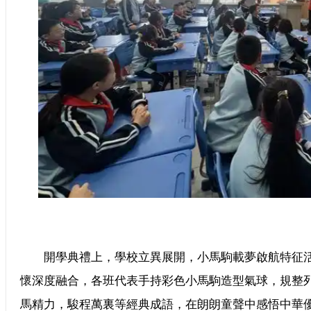
開學典禮上，學校立異展開，小馬駒載夢啟航特征活
懷深度融合，各班代表手持彩色小馬駒造型氣球，規整
馬精力，駿程萬裏等經典成語，在朗朗童聲中感悟中華