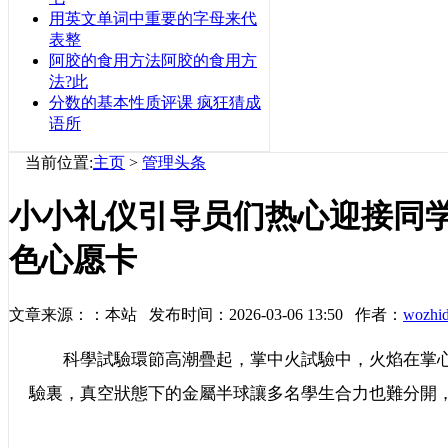
用英文单词中重要的字母来代
表整
阿胶的食用方法阿胶的食用方
法?此
分数的基本性质评课 疯狂猜成
语所
当前位置:
主页
>
管理头条
小小礼仪引导员们热心迎接同
色心愿卡
文章来源：：本站 发布时间：2026-03-06 13:50 作者：
wozhi
科學試驗環節高潮疊起，掌中火試驗中，火焰在掌心
驗裏，真空狀態下的金屬半球讓多名學生合力也難分開