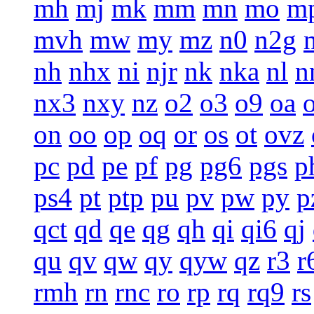
mh
mj
mk
mm
mn
mo
m
mvh
mw
my
mz
n0
n2g
nh
nhx
ni
njr
nk
nka
nl
n
nx3
nxy
nz
o2
o3
o9
oa
on
oo
op
oq
or
os
ot
ovz
pc
pd
pe
pf
pg
pg6
pgs
p
ps4
pt
ptp
pu
pv
pw
py
p
qct
qd
qe
qg
qh
qi
qi6
qj
qu
qv
qw
qy
qyw
qz
r3
r
rmh
rn
rnc
ro
rp
rq
rq9
rs