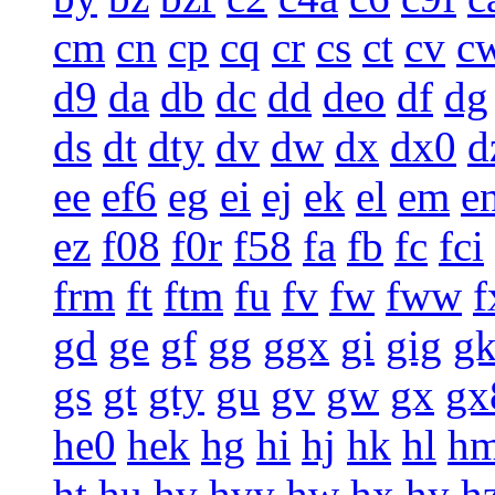
cm
cn
cp
cq
cr
cs
ct
cv
c
d9
da
db
dc
dd
deo
df
dg
ds
dt
dty
dv
dw
dx
dx0
d
ee
ef6
eg
ei
ej
ek
el
em
e
ez
f08
f0r
f58
fa
fb
fc
fci
frm
ft
ftm
fu
fv
fw
fww
f
gd
ge
gf
gg
ggx
gi
gig
g
gs
gt
gty
gu
gv
gw
gx
gx
he0
hek
hg
hi
hj
hk
hl
h
ht
hu
hv
hvy
hw
hx
hy
h