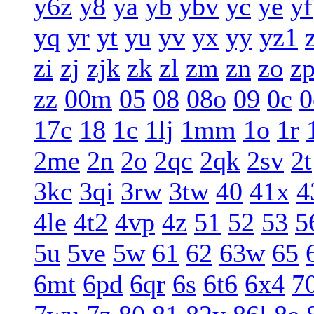
y6z
y8
ya
yb
ybv
yc
ye
yf
yq
yr
yt
yu
yv
yx
yy
yz1
zi
zj
zjk
zk
zl
zm
zn
zo
z
zz
00m
05
08
08o
09
0c
0
17c
18
1c
1lj
1mm
1o
1r
2me
2n
2o
2qc
2qk
2sv
2t
3kc
3qi
3rw
3tw
40
41x
4
4le
4t2
4vp
4z
51
52
53
5
5u
5ve
5w
61
62
63w
65
6mt
6pd
6qr
6s
6t6
6x4
7