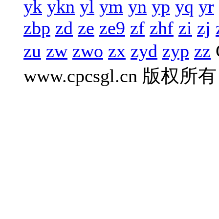
yk
ykn
yl
ym
yn
yp
yq
yr
zbp
zd
ze
ze9
zf
zhf
zi
zj
zu
zw
zwo
zx
zyd
zyp
zz
www.cpcsgl.cn 版权所