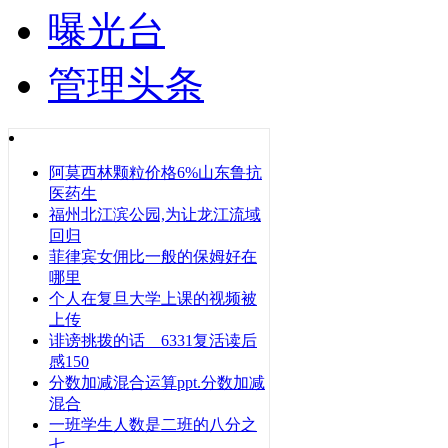
曝光台
管理头条
阿莫西林颗粒价格6%山东鲁抗
医药生
福州北江滨公园,为让龙江流域
回归
菲律宾女佣比一般的保姆好在
哪里
个人在复旦大学上课的视频被
上传
诽谤挑拨的话 6331复活读后
感150
分数加减混合运算ppt.分数加减
混合
一班学生人数是二班的八分之
七