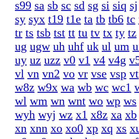
s99
sa
sb
sc
sd
sg
si
siq
sj
sy
syx
t19
t1e
ta
tb
tb6
tc
tr
ts
tsb
tst
tt
tu
tv
tx
ty
tz
ug
ugw
uh
uhf
uk
ul
um
u
uy
uz
uzz
v0
v1
v4
v4g
v
vl
vn
vn2
vo
vr
vse
vsp
vt
w8z
w9x
wa
wb
wc
wc1
wl
wm
wn
wnt
wo
wp
ws
wyh
wyj
wz
x1
x8z
xa
xb
xn
xnn
xo
xo0
xp
xq
xs
x