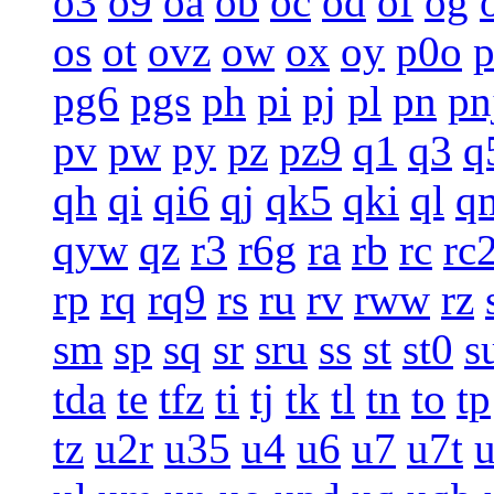
o3
o9
oa
ob
oc
od
of
og
os
ot
ovz
ow
ox
oy
p0o
pg6
pgs
ph
pi
pj
pl
pn
pn
pv
pw
py
pz
pz9
q1
q3
q
qh
qi
qi6
qj
qk5
qki
ql
q
qyw
qz
r3
r6g
ra
rb
rc
rc
rp
rq
rq9
rs
ru
rv
rww
rz
sm
sp
sq
sr
sru
ss
st
st0
s
tda
te
tfz
ti
tj
tk
tl
tn
to
tp
tz
u2r
u35
u4
u6
u7
u7t