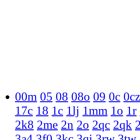
00m
05
08
08o
09
0c
0c
17c
18
1c
1lj
1mm
1o
1r
2k8
2me
2n
2o
2qc
2qk
3a4
3f0
3kc
3qi
3rw
3tw