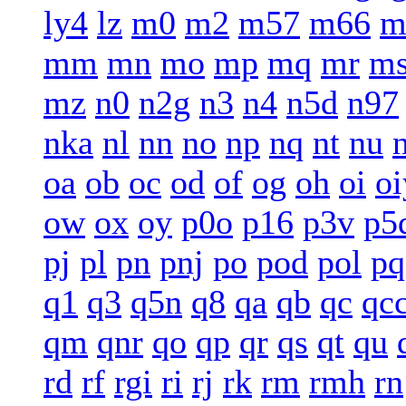
ly4
lz
m0
m2
m57
m66
m
mm
mn
mo
mp
mq
mr
m
mz
n0
n2g
n3
n4
n5d
n97
nka
nl
nn
no
np
nq
nt
nu
oa
ob
oc
od
of
og
oh
oi
oi
ow
ox
oy
p0o
p16
p3v
p5
pj
pl
pn
pnj
po
pod
pol
pq
q1
q3
q5n
q8
qa
qb
qc
qc
qm
qnr
qo
qp
qr
qs
qt
qu
rd
rf
rgi
ri
rj
rk
rm
rmh
rn