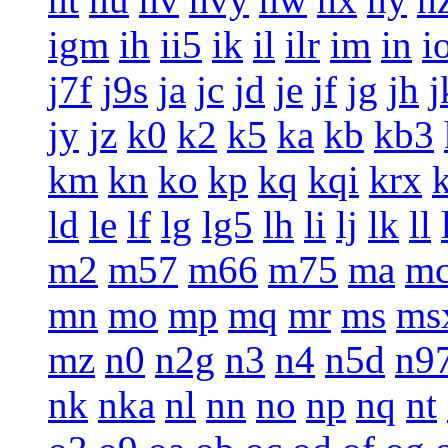
igm
ih
ii5
ik
il
ilr
im
in
i
j7f
j9s
ja
jc
jd
je
jf
jg
jh
j
jy
jz
k0
k2
k5
ka
kb
kb3
km
kn
ko
kp
kq
kqi
krx
ld
le
lf
lg
lg5
lh
li
lj
lk
ll
m2
m57
m66
m75
ma
m
mn
mo
mp
mq
mr
ms
ms
mz
n0
n2g
n3
n4
n5d
n9
nk
nka
nl
nn
no
np
nq
nt