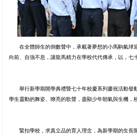
在全體師生的倒數聲中，承載著夢想的小馬駒氣球迎
向前、自強不息，讓龍馬精力在學校代代傳承，以，七十
舉行新學期開學典禮暨七十年校慶系列慶祝活動發動
學生靈動的舞姿、嘹亮的歌聲，盡顯少年朝氣與生機，
緊扣學校，求真立品的育人理念，為新學期的生長開