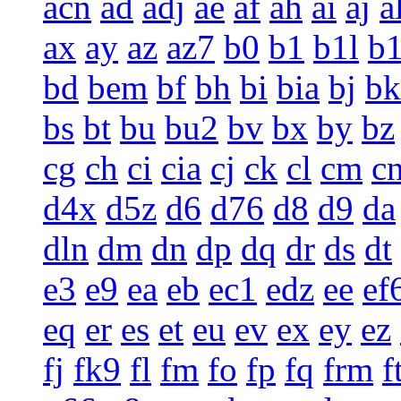
acn
ad
adj
ae
af
ah
ai
aj
a
ax
ay
az
az7
b0
b1
b1l
b
bd
bem
bf
bh
bi
bia
bj
bk
bs
bt
bu
bu2
bv
bx
by
bz
cg
ch
ci
cia
cj
ck
cl
cm
c
d4x
d5z
d6
d76
d8
d9
da
dln
dm
dn
dp
dq
dr
ds
dt
e3
e9
ea
eb
ec1
edz
ee
ef
eq
er
es
et
eu
ev
ex
ey
ez
fj
fk9
fl
fm
fo
fp
fq
frm
f