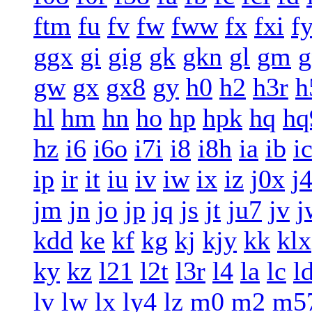
ftm
fu
fv
fw
fww
fx
fxi
f
ggx
gi
gig
gk
gkn
gl
gm
g
gw
gx
gx8
gy
h0
h2
h3r
h
hl
hm
hn
ho
hp
hpk
hq
hq
hz
i6
i6o
i7i
i8
i8h
ia
ib
i
ip
ir
it
iu
iv
iw
ix
iz
j0x
j
jm
jn
jo
jp
jq
js
jt
ju7
jv
j
kdd
ke
kf
kg
kj
kjy
kk
klx
ky
kz
l21
l2t
l3r
l4
la
lc
l
lv
lw
lx
ly4
lz
m0
m2
m5