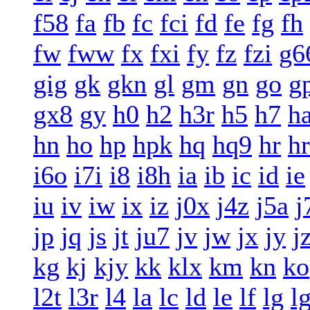
f58
fa
fb
fc
fci
fd
fe
fg
fh
fw
fww
fx
fxi
fy
fz
fzi
g6
gig
gk
gkn
gl
gm
gn
go
g
gx8
gy
h0
h2
h3r
h5
h7
h
hn
ho
hp
hpk
hq
hq9
hr
h
i6o
i7i
i8
i8h
ia
ib
ic
id
ie
iu
iv
iw
ix
iz
j0x
j4z
j5a
j
jp
jq
js
jt
ju7
jv
jw
jx
jy
j
kg
kj
kjy
kk
klx
km
kn
ko
l2t
l3r
l4
la
lc
ld
le
lf
lg
l