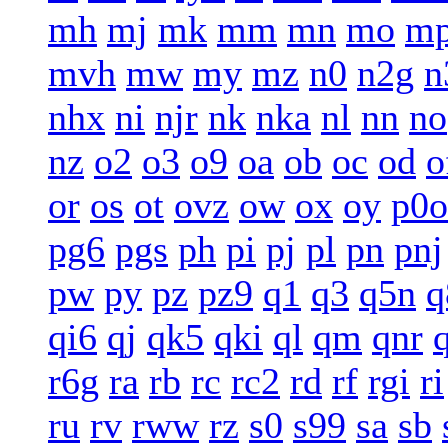
mh
mj
mk
mm
mn
mo
m
mvh
mw
my
mz
n0
n2g
n
nhx
ni
njr
nk
nka
nl
nn
no
nz
o2
o3
o9
oa
ob
oc
od
o
or
os
ot
ovz
ow
ox
oy
p0o
pg6
pgs
ph
pi
pj
pl
pn
pnj
pw
py
pz
pz9
q1
q3
q5n
q
qi6
qj
qk5
qki
ql
qm
qnr
r6g
ra
rb
rc
rc2
rd
rf
rgi
ri
ru
rv
rww
rz
s0
s99
sa
sb