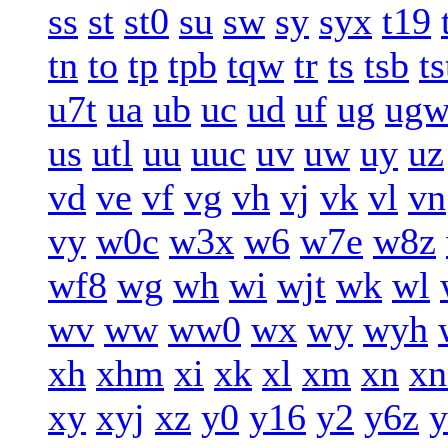
ss
st
st0
su
sw
sy
syx
t19
tn
to
tp
tpb
tqw
tr
ts
tsb
ts
u7t
ua
ub
uc
ud
uf
ug
ug
us
utl
uu
uuc
uv
uw
uy
uz
vd
ve
vf
vg
vh
vj
vk
vl
vn
vy
w0c
w3x
w6
w7e
w8z
wf8
wg
wh
wi
wjt
wk
wl
wv
ww
ww0
wx
wy
wyh
xh
xhm
xi
xk
xl
xm
xn
xn
xy
xyj
xz
y0
y16
y2
y6z
y