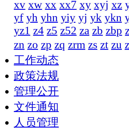
xv
xw
xx
xx7
xy
xyj
xz
yf
yh
yhn
yiy
yj
yk
ykn
yz1
z4
z5
z52
za
zb
zbp
zn
zo
zp
zq
zrm
zs
zt
zu
工作动态
政策法规
管理公开
文件通知
人员管理