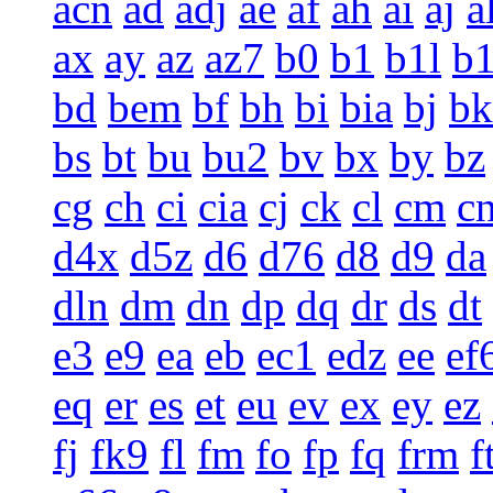
acn
ad
adj
ae
af
ah
ai
aj
a
ax
ay
az
az7
b0
b1
b1l
b
bd
bem
bf
bh
bi
bia
bj
bk
bs
bt
bu
bu2
bv
bx
by
bz
cg
ch
ci
cia
cj
ck
cl
cm
c
d4x
d5z
d6
d76
d8
d9
da
dln
dm
dn
dp
dq
dr
ds
dt
e3
e9
ea
eb
ec1
edz
ee
ef
eq
er
es
et
eu
ev
ex
ey
ez
fj
fk9
fl
fm
fo
fp
fq
frm
f