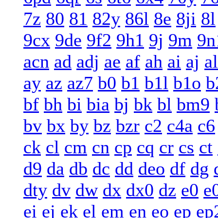
7z
80
81
82y
86l
8e
8ji
8l
9cx
9de
9f2
9h1
9j
9m
9n
acn
ad
adj
ae
af
ah
ai
aj
al
ay
az
az7
b0
b1
b1l
b1o
b
bf
bh
bi
bia
bj
bk
bl
bm9
bv
bx
by
bz
bzr
c2
c4a
c6
ck
cl
cm
cn
cp
cq
cr
cs
ct
d9
da
db
dc
dd
deo
df
dg
dty
dv
dw
dx
dx0
dz
e0
e
ei
ej
ek
el
em
en
eo
ep
ep