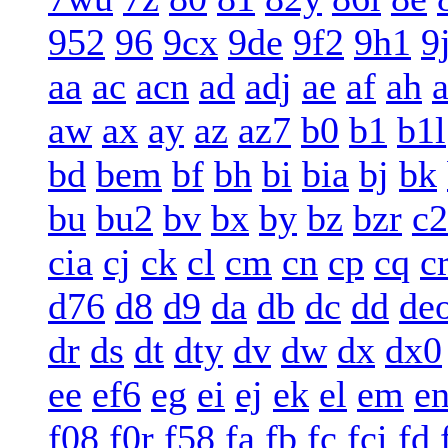
952
96
9cx
9de
9f2
9h1
9
aa
ac
acn
ad
adj
ae
af
ah
a
aw
ax
ay
az
az7
b0
b1
b1l
bd
bem
bf
bh
bi
bia
bj
bk
bu
bu2
bv
bx
by
bz
bzr
c2
cia
cj
ck
cl
cm
cn
cp
cq
c
d76
d8
d9
da
db
dc
dd
de
dr
ds
dt
dty
dv
dw
dx
dx0
ee
ef6
eg
ei
ej
ek
el
em
e
f08
f0r
f58
fa
fb
fc
fci
fd