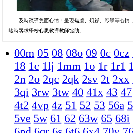
及時疏導負面心情：呈現焦慮、煩躁、厭學等心情，
峻時尋求學校心思教導教師協助。
00m
05
08
08o
09
0c
0cz
18
1c
1lj
1mm
1o
1r
1r1
2n
2o
2qc
2qk
2sv
2t
2xx
3qi
3rw
3tw
40
41x
43
47
4t2
4vp
4z
51
52
53
56a
5
5ve
5w
61
62
63w
65
68i
6pd
6qr
6s
6t6
6x4
70y
7