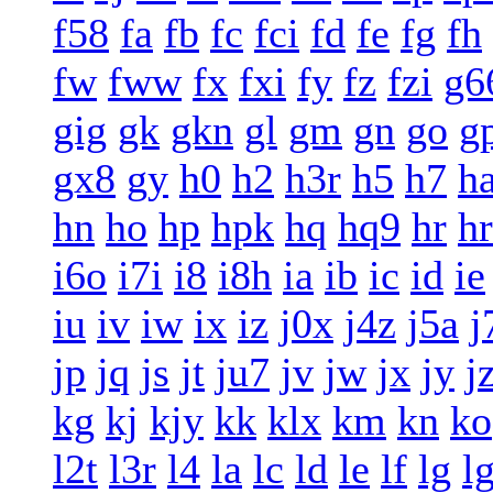
f58
fa
fb
fc
fci
fd
fe
fg
fh
fw
fww
fx
fxi
fy
fz
fzi
g6
gig
gk
gkn
gl
gm
gn
go
g
gx8
gy
h0
h2
h3r
h5
h7
h
hn
ho
hp
hpk
hq
hq9
hr
h
i6o
i7i
i8
i8h
ia
ib
ic
id
ie
iu
iv
iw
ix
iz
j0x
j4z
j5a
j
jp
jq
js
jt
ju7
jv
jw
jx
jy
j
kg
kj
kjy
kk
klx
km
kn
ko
l2t
l3r
l4
la
lc
ld
le
lf
lg
l