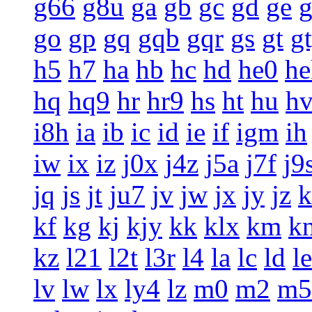
g66
g8u
ga
gb
gc
gd
ge
g
go
gp
gq
gqb
gqr
gs
gt
g
h5
h7
ha
hb
hc
hd
he0
he
hq
hq9
hr
hr9
hs
ht
hu
h
i8h
ia
ib
ic
id
ie
if
igm
ih
iw
ix
iz
j0x
j4z
j5a
j7f
j9
jq
js
jt
ju7
jv
jw
jx
jy
jz
k
kf
kg
kj
kjy
kk
klx
km
k
kz
l21
l2t
l3r
l4
la
lc
ld
le
lv
lw
lx
ly4
lz
m0
m2
m5