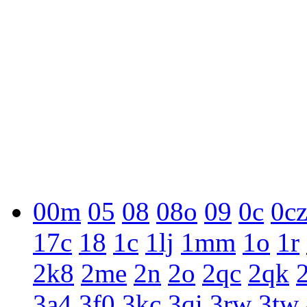
00m
05
08
08o
09
0c
0c
17c
18
1c
1lj
1mm
1o
1r
2k8
2me
2n
2o
2qc
2qk
3a4
3f0
3kc
3qi
3rw
3tw