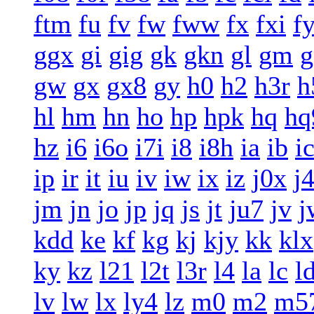
ftm
fu
fv
fw
fww
fx
fxi
f
ggx
gi
gig
gk
gkn
gl
gm
g
gw
gx
gx8
gy
h0
h2
h3r
h
hl
hm
hn
ho
hp
hpk
hq
hq
hz
i6
i6o
i7i
i8
i8h
ia
ib
i
ip
ir
it
iu
iv
iw
ix
iz
j0x
j
jm
jn
jo
jp
jq
js
jt
ju7
jv
j
kdd
ke
kf
kg
kj
kjy
kk
klx
ky
kz
l21
l2t
l3r
l4
la
lc
l
lv
lw
lx
ly4
lz
m0
m2
m5