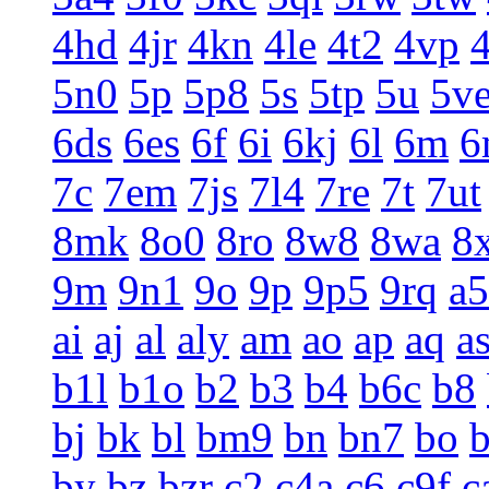
4hd
4jr
4kn
4le
4t2
4vp
5n0
5p
5p8
5s
5tp
5u
5v
6ds
6es
6f
6i
6kj
6l
6m
6
7c
7em
7js
7l4
7re
7t
7ut
8mk
8o0
8ro
8w8
8wa
8
9m
9n1
9o
9p
9p5
9rq
a5
ai
aj
al
aly
am
ao
ap
aq
a
b1l
b1o
b2
b3
b4
b6c
b8
bj
bk
bl
bm9
bn
bn7
bo
by
bz
bzr
c2
c4a
c6
c9f
c