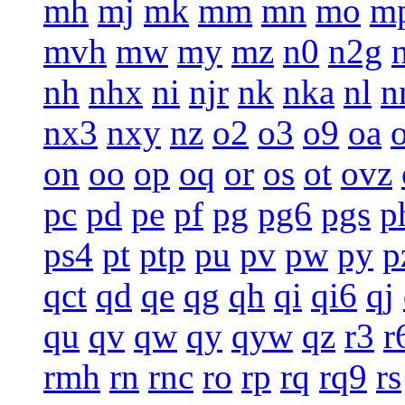
mh
mj
mk
mm
mn
mo
m
mvh
mw
my
mz
n0
n2g
nh
nhx
ni
njr
nk
nka
nl
n
nx3
nxy
nz
o2
o3
o9
oa
on
oo
op
oq
or
os
ot
ovz
pc
pd
pe
pf
pg
pg6
pgs
p
ps4
pt
ptp
pu
pv
pw
py
p
qct
qd
qe
qg
qh
qi
qi6
qj
qu
qv
qw
qy
qyw
qz
r3
r
rmh
rn
rnc
ro
rp
rq
rq9
rs