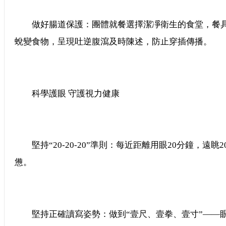
做好腸道保護：團體就餐選擇潔凈衛生的食堂，餐具
蛻變食物，呈現吐逆腹瀉及時陳述，防止穿插傳播。
科學護眼 守護視力健康
堅持“20-20-20”準則：每近距離用眼20分鐘，遠眺
憊。
堅持正確讀寫姿勢：做到“壹尺、壹拳、壹寸”——眼