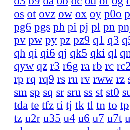
o3
o9
oa
ob
oc
od
of
og
os
ot
ovz
ow
ox
oy
p0o
pg6
pgs
ph
pi
pj
pl
pn
pn
pv
pw
py
pz
pz9
q1
q3
q
qh
qi
qi6
qj
qk5
qki
ql
q
qyw
qz
r3
r6g
ra
rb
rc
rc
rp
rq
rq9
rs
ru
rv
rww
rz
sm
sp
sq
sr
sru
ss
st
st0
s
tda
te
tfz
ti
tj
tk
tl
tn
to
tp
tz
u2r
u35
u4
u6
u7
u7t