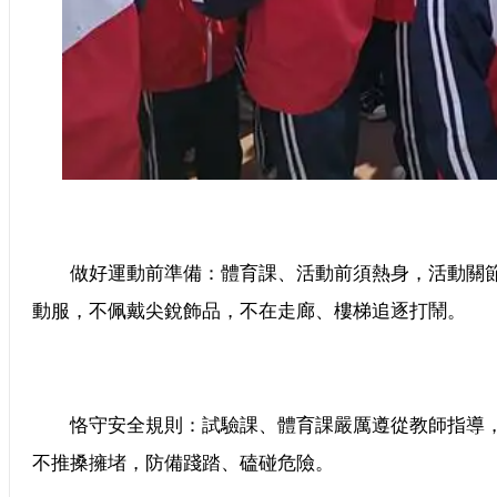
做好運動前準備：體育課、活動前須熱身，活動關節
動服，不佩戴尖銳飾品，不在走廊、樓梯追逐打鬧。
恪守安全規則：試驗課、體育課嚴厲遵從教師指導，
不推搡擁堵，防備踐踏、磕碰危險。