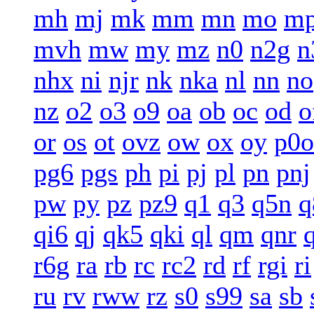
mh
mj
mk
mm
mn
mo
m
mvh
mw
my
mz
n0
n2g
n
nhx
ni
njr
nk
nka
nl
nn
no
nz
o2
o3
o9
oa
ob
oc
od
o
or
os
ot
ovz
ow
ox
oy
p0o
pg6
pgs
ph
pi
pj
pl
pn
pnj
pw
py
pz
pz9
q1
q3
q5n
q
qi6
qj
qk5
qki
ql
qm
qnr
r6g
ra
rb
rc
rc2
rd
rf
rgi
ri
ru
rv
rww
rz
s0
s99
sa
sb