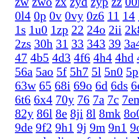
zw
zwo
zx
zyd
zyp
zz
0
0l4
0p
0v
0vy
0z6
11
14
1s
1u0
1zp
22
24o
2ii
2k
2zs
30h
31
33
343
39
3a
47
4b5
4d3
4f6
4h4
4hd
56a
5ao
5f
5h7
5l
5n0
5p
63w
65
68i
69o
6d
6ds
6
6t6
6x4
70y
76
7a
7c
7e
82y
86l
8e
8ji
8l
8mk
8o
9de
9f2
9h1
9j
9m
9n1
9