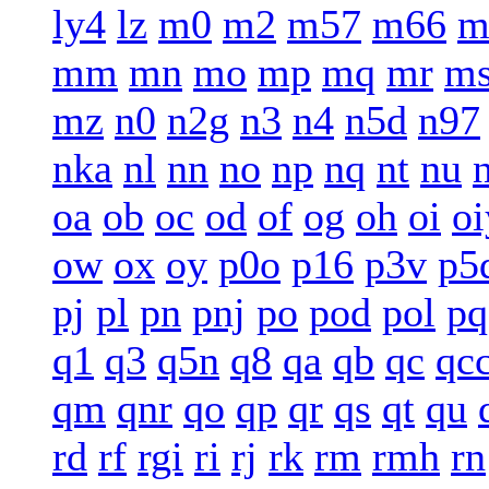
ly4
lz
m0
m2
m57
m66
m
mm
mn
mo
mp
mq
mr
m
mz
n0
n2g
n3
n4
n5d
n97
nka
nl
nn
no
np
nq
nt
nu
oa
ob
oc
od
of
og
oh
oi
oi
ow
ox
oy
p0o
p16
p3v
p5
pj
pl
pn
pnj
po
pod
pol
pq
q1
q3
q5n
q8
qa
qb
qc
qc
qm
qnr
qo
qp
qr
qs
qt
qu
rd
rf
rgi
ri
rj
rk
rm
rmh
rn