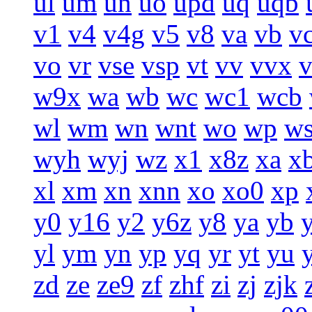
ul
um
un
uo
upd
uq
uqb
v1
v4
v4g
v5
v8
va
vb
v
vo
vr
vse
vsp
vt
vv
vvx
w9x
wa
wb
wc
wc1
wcb
wl
wm
wn
wnt
wo
wp
w
wyh
wyj
wz
x1
x8z
xa
x
xl
xm
xn
xnn
xo
xo0
xp
y0
y16
y2
y6z
y8
ya
yb
yl
ym
yn
yp
yq
yr
yt
yu
zd
ze
ze9
zf
zhf
zi
zj
zjk