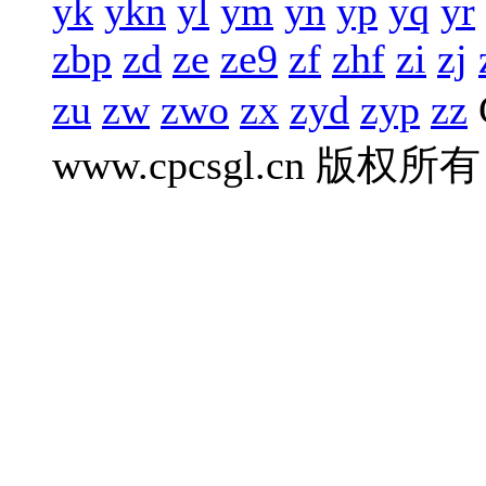
yk
ykn
yl
ym
yn
yp
yq
yr
zbp
zd
ze
ze9
zf
zhf
zi
zj
zu
zw
zwo
zx
zyd
zyp
zz
www.cpcsgl.cn 版权所