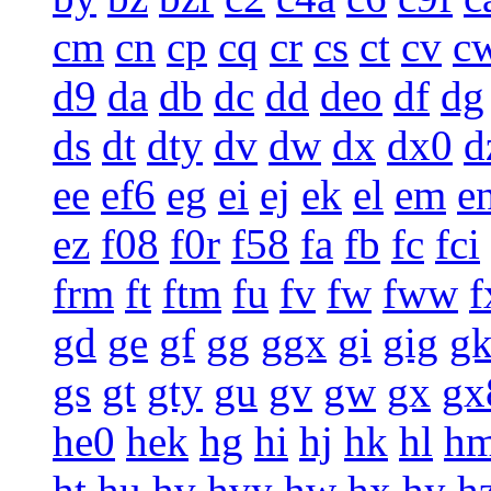
cm
cn
cp
cq
cr
cs
ct
cv
c
d9
da
db
dc
dd
deo
df
dg
ds
dt
dty
dv
dw
dx
dx0
d
ee
ef6
eg
ei
ej
ek
el
em
e
ez
f08
f0r
f58
fa
fb
fc
fci
frm
ft
ftm
fu
fv
fw
fww
f
gd
ge
gf
gg
ggx
gi
gig
g
gs
gt
gty
gu
gv
gw
gx
gx
he0
hek
hg
hi
hj
hk
hl
h
ht
hu
hv
hvy
hw
hx
hy
h