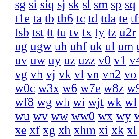
sg
si
siq
sj
sk
sl
sm
sp
sq
t1e
ta
tb
tb6
tc
td
tda
te
t
tsb
tst
tt
tu
tv
tx
ty
tz
u2r
ug
ugw
uh
uhf
uk
ul
um
uv
uw
uy
uz
uzz
v0
v1
v
vg
vh
vj
vk
vl
vn
vn2
vo
w0c
w3x
w6
w7e
w8z
w
wf8
wg
wh
wi
wjt
wk
wl
wu
wv
ww
ww0
wx
wy
xe
xf
xg
xh
xhm
xi
xk
xl