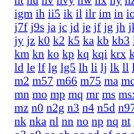
igm
ih
ii5
ik
il
ilr
im
in
i
j7f
j9s
ja
jc
jd
je
jf
jg
jh
j
jy
jz
k0
k2
k5
ka
kb
kb3
km
kn
ko
kp
kq
kqi
krx
ld
le
lf
lg
lg5
lh
li
lj
lk
ll
m2
m57
m66
m75
ma
m
mn
mo
mp
mq
mr
ms
ms
mz
n0
n2g
n3
n4
n5d
n9
nk
nka
nl
nn
no
np
nq
nt