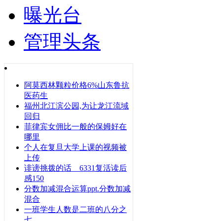
曝光台
管理头条
阿莫西林颗粒价格6%山东鲁抗
医药生
福州北江滨公园,为让龙江流域
回归
菲律宾女佣比一般的保姆好在
哪里
个人在复旦大学上课的视频被
上传
诽谤挑拨的话 6331复活读后
感150
分数加减混合运算ppt.分数加减
混合
一班学生人数是二班的八分之
七