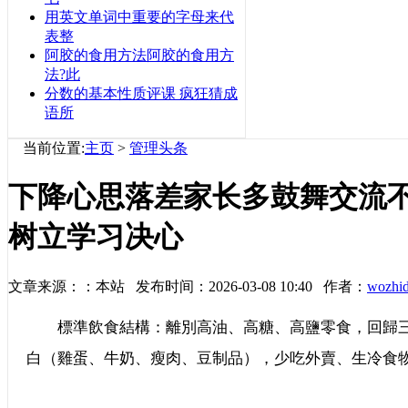
用英文单词中重要的字母来代
表整
阿胶的食用方法阿胶的食用方
法?此
分数的基本性质评课 疯狂猜成
语所
当前位置:
主页
>
管理头条
下降心思落差家长多鼓舞交流
树立学习决心
文章来源：：本站 发布时间：2026-03-08 10:40 作者：
wozhi
標準飲食結構：離別高油、高糖、高鹽零食，回歸三
白（雞蛋、牛奶、瘦肉、豆制品），少吃外賣、生冷食