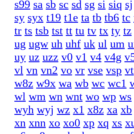
s99
sa
sb
sc
sd
sg
si
siq
sj
sy
syx
t19
t1e
ta
tb
tb6
tc
tr
ts
tsb
tst
tt
tu
tv
tx
ty
tz
ug
ugw
uh
uhf
uk
ul
um
u
uy
uz
uzz
v0
v1
v4
v4g
v
vl
vn
vn2
vo
vr
vse
vsp
vt
w8z
w9x
wa
wb
wc
wc1
wl
wm
wn
wnt
wo
wp
ws
wyh
wyj
wz
x1
x8z
xa
xb
xn
xnn
xo
xo0
xp
xq
xs
x