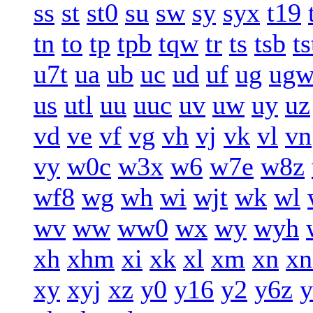
ss
st
st0
su
sw
sy
syx
t19
tn
to
tp
tpb
tqw
tr
ts
tsb
ts
u7t
ua
ub
uc
ud
uf
ug
ug
us
utl
uu
uuc
uv
uw
uy
uz
vd
ve
vf
vg
vh
vj
vk
vl
vn
vy
w0c
w3x
w6
w7e
w8z
wf8
wg
wh
wi
wjt
wk
wl
wv
ww
ww0
wx
wy
wyh
xh
xhm
xi
xk
xl
xm
xn
xn
xy
xyj
xz
y0
y16
y2
y6z
y