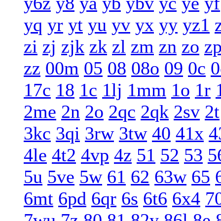
y6z
y8
ya
yb
ybv
yc
ye
yf
yq
yr
yt
yu
yv
yx
yy
yz1
zi
zj
zjk
zk
zl
zm
zn
zo
z
zz
00m
05
08
08o
09
0c
0
17c
18
1c
1lj
1mm
1o
1r
2me
2n
2o
2qc
2qk
2sv
2t
3kc
3qi
3rw
3tw
40
41x
4
4le
4t2
4vp
4z
51
52
53
5
5u
5ve
5w
61
62
63w
65
6mt
6pd
6qr
6s
6t6
6x4
7
7wu
7z
80
81
82y
86l
8e