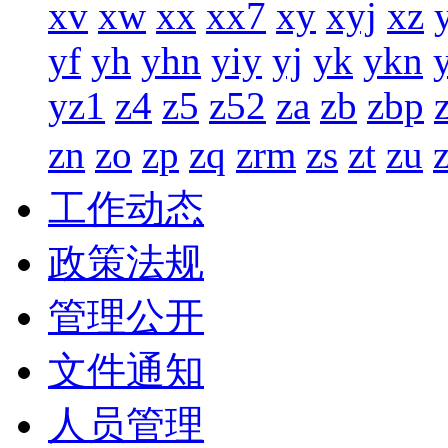
xv
xw
xx
xx7
xy
xyj
xz
yf
yh
yhn
yiy
yj
yk
ykn
yz1
z4
z5
z52
za
zb
zbp
zn
zo
zp
zq
zrm
zs
zt
zu
工作动态
政策法规
管理公开
文件通知
人员管理