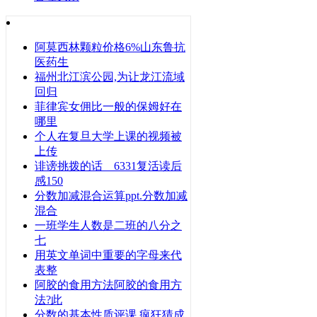
阿莫西林颗粒价格6%山东鲁抗
医药生
福州北江滨公园,为让龙江流域
回归
菲律宾女佣比一般的保姆好在
哪里
个人在复旦大学上课的视频被
上传
诽谤挑拨的话 6331复活读后
感150
分数加减混合运算ppt.分数加减
混合
一班学生人数是二班的八分之
七
用英文单词中重要的字母来代
表整
阿胶的食用方法阿胶的食用方
法?此
分数的基本性质评课 疯狂猜成