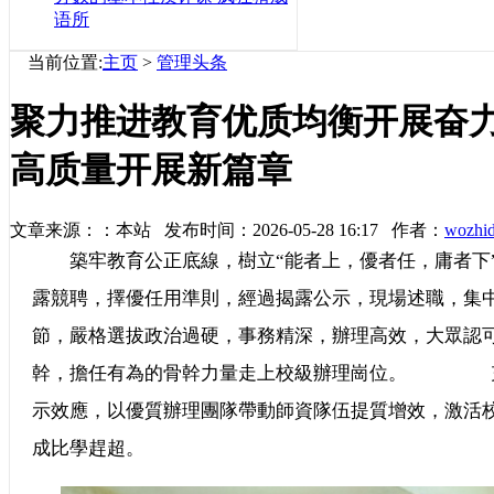
语所
当前位置:
主页
>
管理头条
聚力推进教育优质均衡开展奋
高质量开展新篇章
文章来源：：本站 发布时间：2026-05-28 16:17 作者：
wozhi
築牢教育公正底線，樹立“能者上，優者任，庸者下”
露競聘，擇優任用準則，經過揭露公示，現場述職
節，嚴格選拔政治過硬，事務精深，辦理高效，大眾認
幹，擔任有為的骨幹力量走上校級辦理崗位。 充分
示效應，以優質辦理團隊帶動師資隊伍提質增效，激活
成比學趕超。