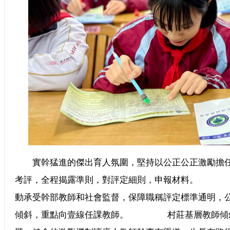
實幹猛進的傑出育人氛圍，堅持以公正公正激勵擔任
考評，全程揭露準則，對評定細則，申報材料。 
動承受幹部教師和社會監督，保障職稱評定標準通明，
傾斜，重點向壹線任課教師。 村莊基層教師傾斜