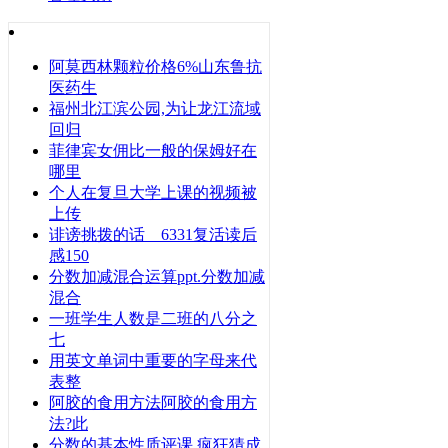
阿莫西林颗粒价格6%山东鲁抗
医药生
福州北江滨公园,为让龙江流域
回归
菲律宾女佣比一般的保姆好在
哪里
个人在复旦大学上课的视频被
上传
诽谤挑拨的话 6331复活读后
感150
分数加减混合运算ppt.分数加减
混合
一班学生人数是二班的八分之
七
用英文单词中重要的字母来代
表整
阿胶的食用方法阿胶的食用方
法?此
分数的基本性质评课 疯狂猜成