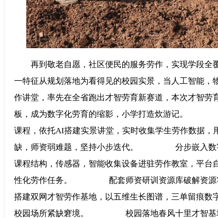
再到敬老自愿，社区便民的服务劳作，实现学段全覆
一特征从规划落地为看得见的校园实景，当人工智
作讲堂，率先在全省跑出才智劳育新赛道，本次才智劳
板，成为数字化劳育的缩影，小学打造炊游记。 
课程，依托AI搭建实景讲堂，实时收集学生劳作数据，
缺，师资弱难题，坚持小步迭代。 分步嵌入数字技
课程结构，传感器，智能收集设备进驻劳作教室，平台
性化劳作任务。 配套师资研训资源库破解资源零
搭建双网才智劳作基地，以五维生长图谱，三单留痕数
校园场所紧缺窘境。 校园落地春风十里才智基地