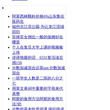
阿莫西林颗粒价格6%山东鲁抗
医药生
福州北江滨公园,为让龙江流域
回归
菲律宾女佣比一般的保姆好在
哪里
个人在复旦大学上课的视频被
上传
诽谤挑拨的话 6331复活读后
感150
分数加减混合运算ppt.分数加减
混合
一班学生人数是二班的八分之
七
用英文单词中重要的字母来代
表整
阿胶的食用方法阿胶的食用方
法?此
分数的基本性质评课 疯狂猜成