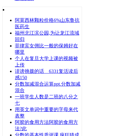
阿莫西林颗粒价格6%山东鲁抗
医药生
福州北江滨公园,为让龙江流域
回归
菲律宾女佣比一般的保姆好在
哪里
个人在复旦大学上课的视频被
上传
诽谤挑拨的话 6331复活读后
感150
分数加减混合运算ppt.分数加减
混合
一班学生人数是二班的八分之
七
用英文单词中重要的字母来代
表整
阿胶的食用方法阿胶的食用方
法?此
分数的基本性质评课 疯狂猜成