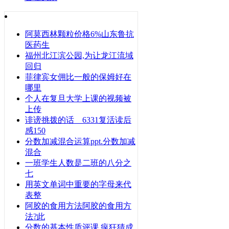
阿莫西林颗粒价格6%山东鲁抗
医药生
福州北江滨公园,为让龙江流域
回归
菲律宾女佣比一般的保姆好在
哪里
个人在复旦大学上课的视频被
上传
诽谤挑拨的话 6331复活读后
感150
分数加减混合运算ppt.分数加减
混合
一班学生人数是二班的八分之
七
用英文单词中重要的字母来代
表整
阿胶的食用方法阿胶的食用方
法?此
分数的基本性质评课 疯狂猜成