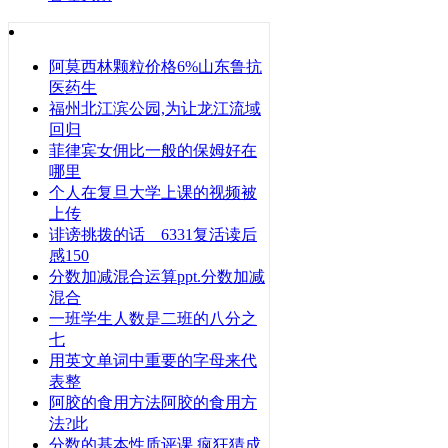
阿莫西林颗粒价格6%山东鲁抗
医药生
福州北江滨公园,为让龙江流域
回归
菲律宾女佣比一般的保姆好在
哪里
个人在复旦大学上课的视频被
上传
诽谤挑拨的话 6331复活读后
感150
分数加减混合运算ppt.分数加减
混合
一班学生人数是二班的八分之
七
用英文单词中重要的字母来代
表整
阿胶的食用方法阿胶的食用方
法?此
分数的基本性质评课 疯狂猜成