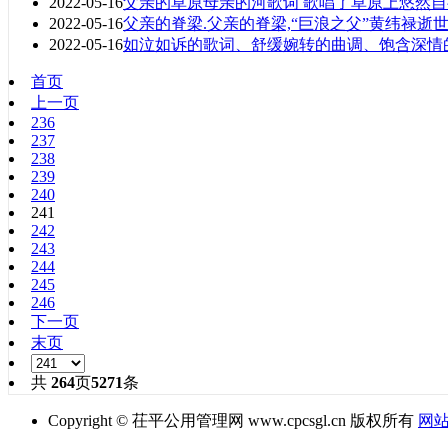
2022-05-16
父亲的草原母亲的河歌词 歌唱了草原上悠然自
2022-05-16
父亲的脊梁.父亲的脊梁,“巨浪之父”黄纬禄逝
2022-05-16
如泣如诉的歌词、舒缓婉转的曲调、饱含深情
首页
上一页
236
237
238
239
240
241
242
243
244
245
246
下一页
末页
共
264
页
5271
条
Copyright © 茌平公用管理网 www.cpcsgl.cn 版权所有
网