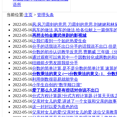
语所
当前位置:
主页
>
管理头条
2022-05-16
风:风刀霜剑的意思 刀霜剑的意思,刘姥姥和林
2022-05-16
风车的做法,风车的做法,给各位献上一篇倒车
2022-05-16
再想去拍金庸武侠剧的影视城
2022-05-16
让我们看到一个如此热爱生命
2022-05-16
分手的话我说不出口分手的话我说不出口,但是
2022-05-16
分数的初步认识教学反意思,曹鹏威 三年级《
2022-05-16
通过观察可以将其中一个因数转化成两数的和
2022-05-16
结婚前夕男友跟我提分手
2022-05-16
分数的简单计算,是不是分数的简单计算 速算
2022-05-16
分数乘法的意义 (一)分数乘法的意义: 1、分数
2022-05-16
利用倒数很容易就能学会
2022-05-16
小学生自创的“数学顺口溜”
2022-05-16
爱了那么久还是有些话对你说不出口
2022-05-16
分式方程计算题?分式方程计算题,计算天天练
2022-05-16
父亲对女儿的爱.讲述了一个女孩和父亲的故事
2022-05-16
这一封封以爱为底色的信
2022-05-16
父亲对女儿的爱!父亲对女儿的爱,这位父亲教