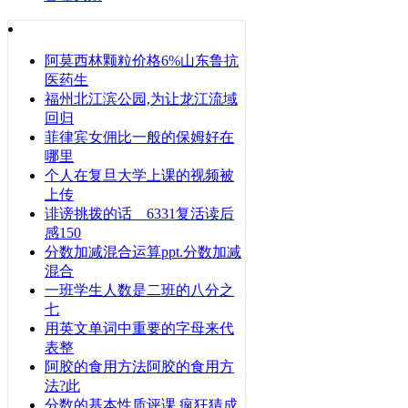
阿莫西林颗粒价格6%山东鲁抗
医药生
福州北江滨公园,为让龙江流域
回归
菲律宾女佣比一般的保姆好在
哪里
个人在复旦大学上课的视频被
上传
诽谤挑拨的话 6331复活读后
感150
分数加减混合运算ppt.分数加减
混合
一班学生人数是二班的八分之
七
用英文单词中重要的字母来代
表整
阿胶的食用方法阿胶的食用方
法?此
分数的基本性质评课 疯狂猜成