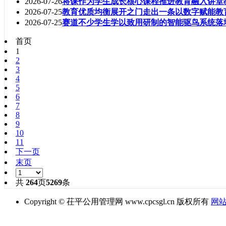
2026-07-26
将课作为学生成长核心课程推进教育融入讲堂
2026-07-25
教育优质均衡展开之门走出一条以数字赋能教
2026-07-25
赛道不少学生学以致用研制的智能驱鸟系统落
首页
1
2
3
4
5
6
7
8
9
10
11
下一页
末页
共
264
页
5269
条
Copyright © 茌平公用管理网 www.cpcsgl.cn 版权所有
网