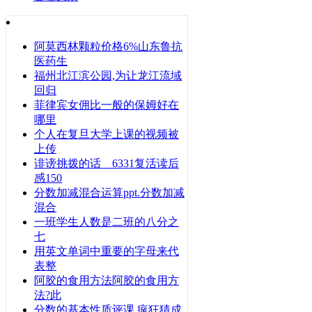
阿莫西林颗粒价格6%山东鲁抗
医药生
福州北江滨公园,为让龙江流域
回归
菲律宾女佣比一般的保姆好在
哪里
个人在复旦大学上课的视频被
上传
诽谤挑拨的话 6331复活读后
感150
分数加减混合运算ppt.分数加减
混合
一班学生人数是二班的八分之
七
用英文单词中重要的字母来代
表整
阿胶的食用方法阿胶的食用方
法?此
分数的基本性质评课 疯狂猜成