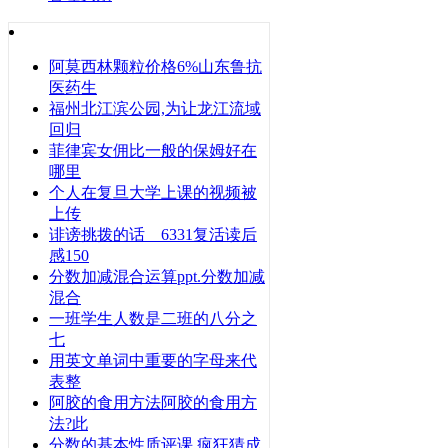
阿莫西林颗粒价格6%山东鲁抗
医药生
福州北江滨公园,为让龙江流域
回归
菲律宾女佣比一般的保姆好在
哪里
个人在复旦大学上课的视频被
上传
诽谤挑拨的话 6331复活读后
感150
分数加减混合运算ppt.分数加减
混合
一班学生人数是二班的八分之
七
用英文单词中重要的字母来代
表整
阿胶的食用方法阿胶的食用方
法?此
分数的基本性质评课 疯狂猜成