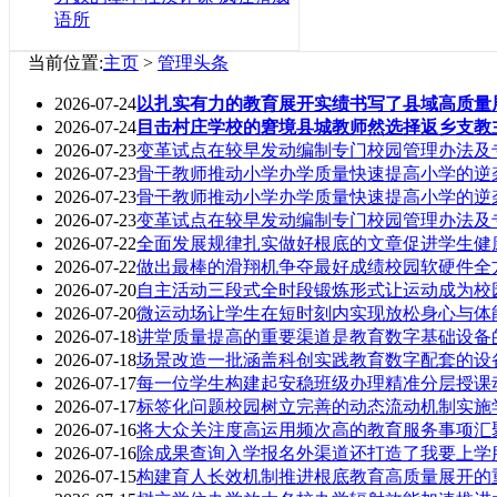
语所
当前位置:
主页
>
管理头条
2026-07-24
以扎实有力的教育展开实绩书写了县域高质量
2026-07-24
目击村庄学校的窘境县城教师然选择返乡支教
2026-07-23
变革试点在较早发动编制专门校园管理办法及
2026-07-23
骨干教师推动小学办学质量快速提高小学的逆
2026-07-23
骨干教师推动小学办学质量快速提高小学的逆
2026-07-23
变革试点在较早发动编制专门校园管理办法及
2026-07-22
全面发展规律扎实做好根底的文章促进学生健
2026-07-22
做出最棒的滑翔机争夺最好成绩校园软硬件全
2026-07-20
自主活动三段式全时段锻炼形式让运动成为校
2026-07-20
微运动场让学生在短时刻内实现放松身心与体
2026-07-18
讲堂质量提高的重要渠道是教育数字基础设备
2026-07-18
场景改造一批涵盖科创实践教育数字配套的设
2026-07-17
每一位学生构建起安稳班级办理精准分层授课
2026-07-17
标签化问题校园树立完善的动态流动机制实施
2026-07-16
将大众关注度高运用频次高的教育服务事项汇
2026-07-16
除成果查询入学报名外渠道还打造了我要上学
2026-07-15
构建育人长效机制推进根底教育高质量展开的