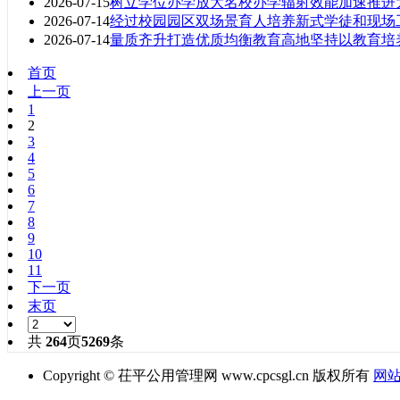
2026-07-15
树立学位办学放大名校办学辐射效能加速推进
2026-07-14
经过校园园区双场景育人培养新式学徒和现场
2026-07-14
量质齐升打造优质均衡教育高地坚持以教育培
首页
上一页
1
2
3
4
5
6
7
8
9
10
11
下一页
末页
共
264
页
5269
条
Copyright © 茌平公用管理网 www.cpcsgl.cn 版权所有
网