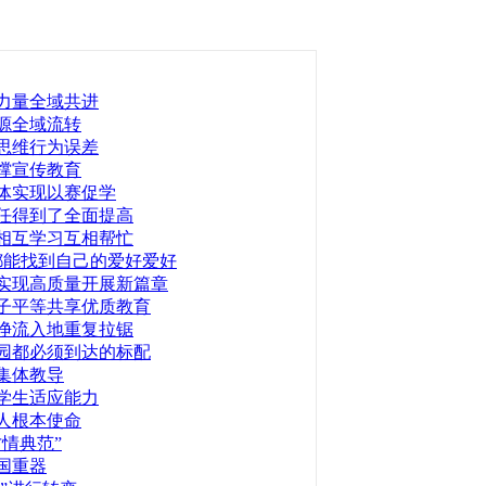
力量全域共进
源全域流转
思维行为误差
撑宣传教育
体实现以赛促学
任得到了全面提高
相互学习互相帮忙
都能找到自己的爱好爱好
实现高质量开展新篇章
子平等共享优质教育
净流入地重复拉锯
园都必须到达的标配
集体教导
学生适应能力
人根本使命
情典范”
国重器