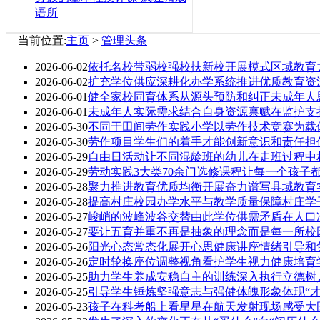
语所
当前位置:
主页
>
管理头条
2026-06-02
依托名校带弱校强校扶新校开展模式区域教育
2026-06-02
扩充学位供应深耕化办学系统推进优质教育资
2026-06-01
健全家校同育体系从源头预防和纠正未成年人
2026-06-01
未成年人实际需求结合自身资源禀赋在监护支
2026-05-30
不同于田间劳作实践小学以劳作技术竞赛为载
2026-05-30
劳作项目学生们的着手才能创新意识和责任担
2026-05-29
自由日活动让不同混龄班的幼儿在走班过程中
2026-05-29
劳动实践3大类70余门选修课程让每一个孩子
2026-05-28
聚力推进教育优质均衡开展奋力谱写县域教育
2026-05-28
提高村庄校园办学水平与教学质量保障村庄学
2026-05-27
峻峭的波峰波谷交替由此学位供需矛盾在人口
2026-05-27
要让五育并重不再是抽象的理念而是每一所校
2026-05-26
阳光心态常态化展开心思健康讲座情绪引导和
2026-05-26
定时轮换座位调整视角看护学生视力健康培育
2026-05-25
助力学生养成安稳自主的训练深入执行立德树
2026-05-25
引导学生锤炼坚强意志与强健体魄形象体现“才
2026-05-23
孩子在科考船上看星星在航天发射现场感受大