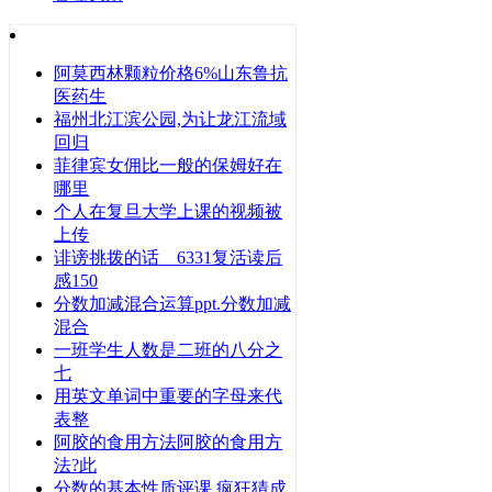
阿莫西林颗粒价格6%山东鲁抗
医药生
福州北江滨公园,为让龙江流域
回归
菲律宾女佣比一般的保姆好在
哪里
个人在复旦大学上课的视频被
上传
诽谤挑拨的话 6331复活读后
感150
分数加减混合运算ppt.分数加减
混合
一班学生人数是二班的八分之
七
用英文单词中重要的字母来代
表整
阿胶的食用方法阿胶的食用方
法?此
分数的基本性质评课 疯狂猜成